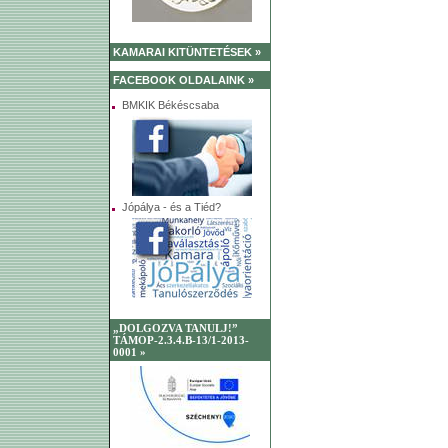
KAMARAI KITÜNTETÉSEK »
FACEBOOK OLDALAINK »
BMKIK Békéscsaba
Jópálya - és a Tiéd?
„DOLGOZVA TANULJ!”
TÁMOP-2.3.4.B-13/1-2013-
0001 »