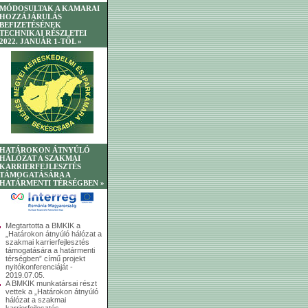
MÓDOSULTAK A KAMARAI
HOZZÁJÁRULÁS
BEFIZETÉSÉNEK
TECHNIKAI RÉSZLETEI
2022. JANUÁR 1-TŐL »
HATÁROKON ÁTNYÚLÓ
HÁLÓZAT A SZAKMAI
KARRIERFEJLESZTÉS
TÁMOGATÁSÁRA A
HATÁRMENTI TÉRSÉGBEN »
Megtartotta a BMKIK a
„Határokon átnyúló hálózat a
szakmai karrierfejlesztés
támogatására a határmenti
térségben” című projekt
nyitókonferenciáját -
2019.07.05.
A BMKIK munkatársai részt
vettek a „Határokon átnyúló
hálózat a szakmai
karrierfejlesztés