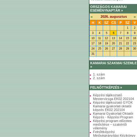
ORSZÁGOS KAMARAI
ESEMÉNYNAPTÁR »
«
»
2026. augusztus
H
K
SZ
CS
P
SZ
V
1
2
3
4
5
6
7
8
9
10
11
12
13
14
15
16
17
18
19
20
21
22
23
24
25
26
27
28
29
30
31
KAMARAI SZAKMAI SZEMLE
»
1. szám
2. szám
FELNŐTTKÉPZÉS »
Képzési tájékoztató
Mestervizsga EK02 202104
Képzési tájékoztató GYOK
Kamarai gyakorlati oktatói
képzés EK02 202104
Kamarai Gyakorlati Oktatói
Képzés - Képzési Program
Képzési program előzetes
minősítése – szakértői
vélemény
Felnőttképzési
Minőségirányítási Kézikönyv