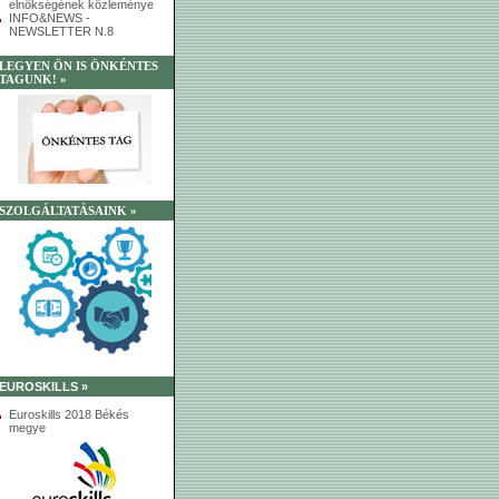
elnökségének közleménye
INFO&NEWS -
NEWSLETTER N.8
LEGYEN ÖN IS ÖNKÉNTES
TAGUNK! »
SZOLGÁLTATÁSAINK »
EUROSKILLS »
Euroskills 2018 Békés
megye