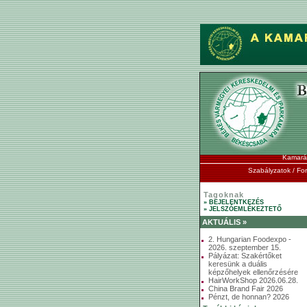
Kamará
Szabályzatok / F
Tagoknak
» BEJELENTKEZÉS
» JELSZÓEMLÉKEZTETŐ
AKTUÁLIS »
2. Hungarian Foodexpo -
2026. szeptember 15.
Pályázat: Szakértőket
keresünk a duális
képzőhelyek ellenőrzésére
HairWorkShop 2026.06.28.
China Brand Fair 2026
Pénzt, de honnan? 2026