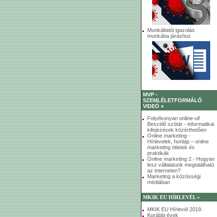
Munkáltatói igazolás
munkába járáshoz
MVP -
SZEMLÉLETFORMÁLÓ
VIDEÓ »
Folyékonyan online-ul!
Beszélő szótár - informatikai
kifejezések közérthetően
Online marketing -
Hírlevelek, honlap – online
marketing ötletek és
praktikák
Online marketing 2.- Hogyan
lesz vállalatunk megtalálható
az interneten?
Marketing a közösségi
médiában
MKIK EU HÍRLEVÉL »
MKIK EU Hírlevél 2019.
Korábbi évek