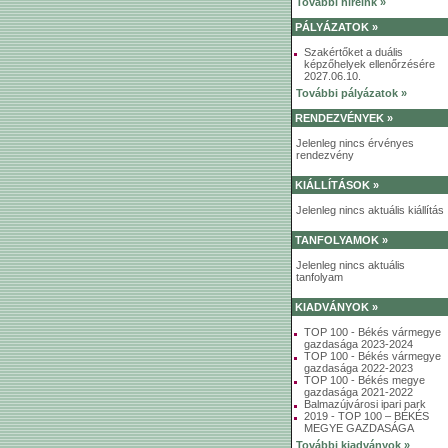
További híreink »
PÁLYÁZATOK »
Szakértőket a duális
képzőhelyek ellenőrzésére
2027.06.10.
További pályázatok »
RENDEZVÉNYEK »
Jelenleg nincs érvényes
rendezvény
KIÁLLÍTÁSOK »
Jelenleg nincs aktuális kiállítás
TANFOLYAMOK »
Jelenleg nincs aktuális
tanfolyam
KIADVÁNYOK »
TOP 100 - Békés vármegye
gazdasága 2023-2024
TOP 100 - Békés vármegye
gazdasága 2022-2023
TOP 100 - Békés megye
gazdasága 2021-2022
Balmazújvárosi ipari park
2019 - TOP 100 – BÉKÉS
MEGYE GAZDASÁGA
További kiadványok »