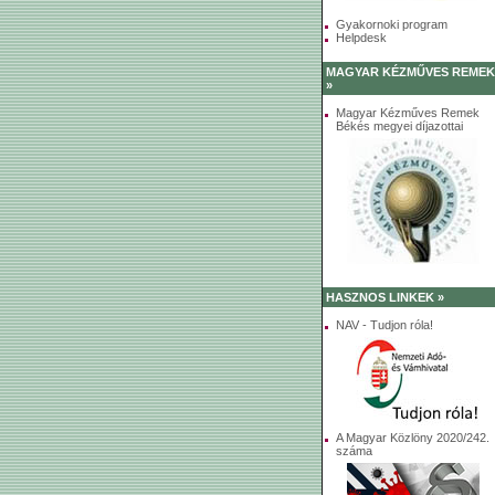
Gyakornoki program
Helpdesk
MAGYAR KÉZMŰVES REMEK
»
Magyar Kézműves Remek
Békés megyei díjazottai
HASZNOS LINKEK »
NAV - Tudjon róla!
A Magyar Közlöny 2020/242.
száma