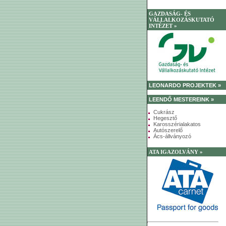
GAZDASÁG- ÉS
VÁLLALKOZÁSKUTATÓ
INTÉZET »
LEONARDO PROJEKTEK »
LEENDŐ MESTEREINK »
Cukrász
Hegesztő
Karosszérialakatos
Autószerelő
Ács-állványozó
ATA IGAZOLVÁNY »