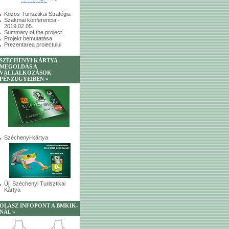
Közös Turisztikai Stratégia
Szakmai konferencia -
2019.02.05.
Summary of the project
Projekt bemutatása
Prezentarea proiectului
SZÉCHENYI KÁRTYA -
MEGOLDÁS A
VÁLLALKOZÁSOK
PÉNZÜGYEIBEN »
Széchenyi-kártya
Új: Széchenyi Turisztikai
Kártya
OLASZ INFOPONT A BMKIK-
NÁL »