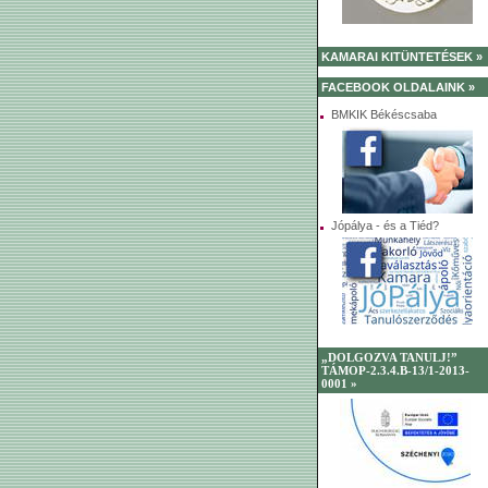
KAMARAI KITÜNTETÉSEK »
FACEBOOK OLDALAINK »
BMKIK Békéscsaba
Jópálya - és a Tiéd?
„DOLGOZVA TANULJ!”
TÁMOP-2.3.4.B-13/1-2013-
0001 »