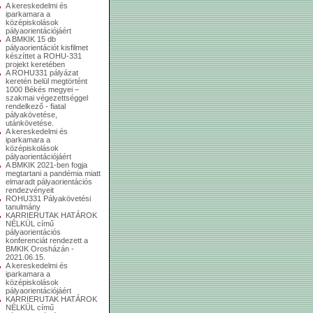
A kereskedelmi és
iparkamara a
középiskolások
pályaorientációjáért
A BMKIK 15 db
pályaorientációt kisfilmet
készíttet a ROHU-331
projekt keretében
A ROHU331 pályázat
keretén belül megtörtént
1000 Békés megyei –
szakmai végezettséggel
rendelkező - fiatal
pályakövetése,
utánkövetése.
A kereskedelmi és
iparkamara a
középiskolások
pályaorientációjáért
A BMKIK 2021-ben fogja
megtartani a pandémia miatt
elmaradt pályaorientációs
rendezvényeit
ROHU331 Pályakövetési
tanulmány
KARRIERUTAK HATÁROK
NÉLKÜL című
pályaorientációs
konferenciát rendezett a
BMKIK Orosházán -
2021.06.15.
A kereskedelmi és
iparkamara a
középiskolások
pályaorientációjáért
KARRIERUTAK HATÁROK
NÉLKÜL című