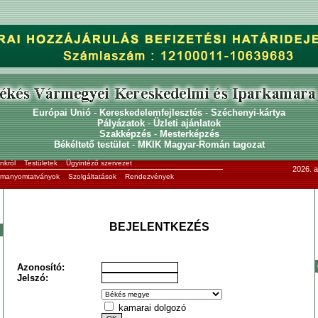
Európai Unió
-
Kereskedelemfejlesztés
-
Széchenyi-kártya
Pályázatok
-
Üzleti ajánlatok
Szakképzés
-
Mesterképzés
Békéltető testület
-
MKIK Magyar-Román tagozat
nkról
Testületek
Ügyintéző szervezet
2026. a
ormanyomtatványok
Szolgáltatások
Rendezvények
BEJELENTKEZÉS
Azonosító:
Jelszó:
kamarai dolgozó