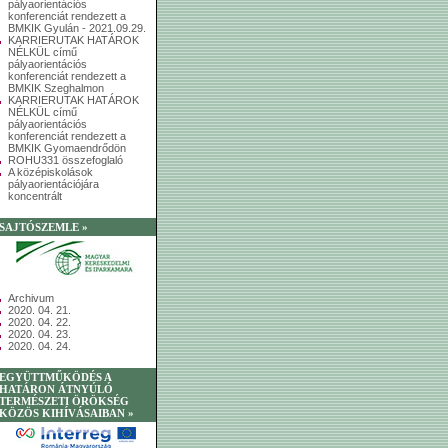
pályaorientációs
konferenciát rendezett a
BMKIK Gyulán - 2021.09.29.
KARRIERUTAK HATÁROK
NÉLKÜL című
pályaorientációs
konferenciát rendezett a
BMKIK Szeghalmon
KARRIERUTAK HATÁROK
NÉLKÜL című
pályaorientációs
konferenciát rendezett a
BMKIK Gyomaendrődön
ROHU331 összefoglaló
A középiskolások
pályaorientációjára
koncentrált
SAJTÓSZEMLE »
Archivum
2020. 04. 21.
2020. 04. 22.
2020. 04. 23.
2020. 04. 24.
EGYÜTTMŰKÖDÉS A
HATÁRON ÁTNYÚLÓ
TERMÉSZETI ÖRÖKSÉG
KÖZÖS KIHÍVÁSAIBAN »