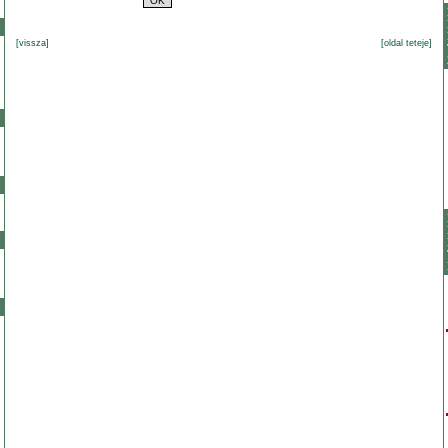
[vissza]
[oldal teteje]