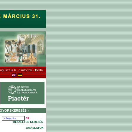
ugusztus 6., csütörtök - Berta
GYORSKERESÉS »
RÉSZLETES KERESÉS
JAVASLATOK