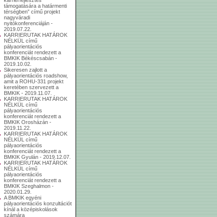
támogatására a határmenti
térségben” című projekt
nagyváradi
nyitókonferenciáján -
2019.07.22.
KARRIERUTAK HATÁROK
NÉLKÜL című
pályaorientációs
konferenciát rendezett a
BMKIK Békéscsabán -
2019.10.02.
Sikeresen zajlott a
pályaorientációs roadshow,
amit a ROHU-331 projekt
keretében szervezett a
BMKIK - 2019.11.07.
KARRIERUTAK HATÁROK
NÉLKÜL című
pályaorientációs
konferenciát rendezett a
BMKIK Orosházán -
2019.11.22.
KARRIERUTAK HATÁROK
NÉLKÜL című
pályaorientációs
konferenciát rendezett a
BMKIK Gyulán - 2019.12.07.
KARRIERUTAK HATÁROK
NÉLKÜL című
pályaorientációs
konferenciát rendezett a
BMKIK Szeghalmon -
2020.01.29.
A BMKIK egyéni
pályaorientációs konzultációt
kínál a középiskolások
számára