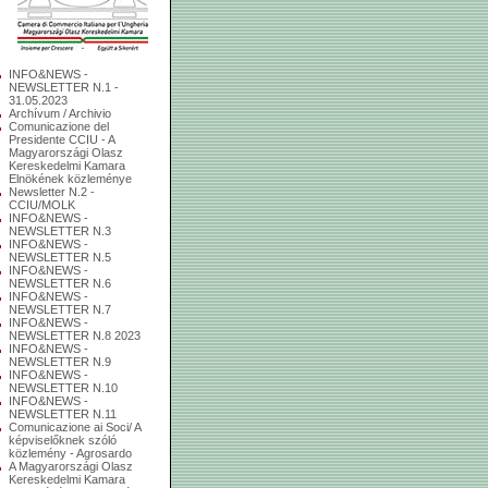
INFO&NEWS -
NEWSLETTER N.1 -
31.05.2023
Archívum / Archivio
Comunicazione del
Presidente CCIU - A
Magyarországi Olasz
Kereskedelmi Kamara
Elnökének közleménye
Newsletter N.2 -
CCIU/MOLK
INFO&NEWS -
NEWSLETTER N.3
INFO&NEWS -
NEWSLETTER N.5
INFO&NEWS -
NEWSLETTER N.6
INFO&NEWS -
NEWSLETTER N.7
INFO&NEWS -
NEWSLETTER N.8 2023
INFO&NEWS -
NEWSLETTER N.9
INFO&NEWS -
NEWSLETTER N.10
INFO&NEWS -
NEWSLETTER N.11
Comunicazione ai Soci/ A
képviselőknek szóló
közlemény - Agrosardo
A Magyarországi Olasz
Kereskedelmi Kamara