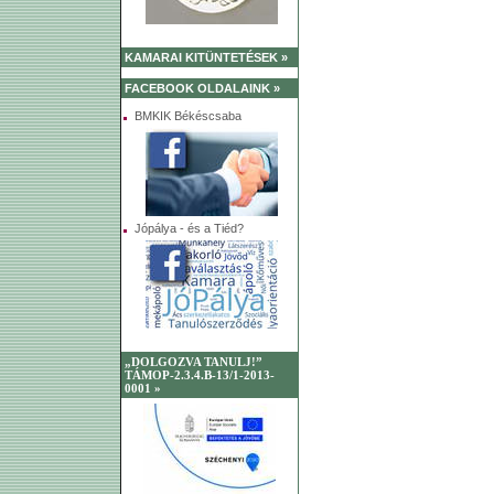
KAMARAI KITÜNTETÉSEK »
FACEBOOK OLDALAINK »
BMKIK Békéscsaba
Jópálya - és a Tiéd?
„DOLGOZVA TANULJ!”
TÁMOP-2.3.4.B-13/1-2013-
0001 »