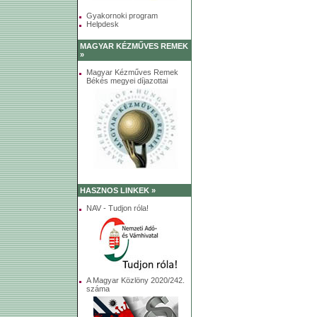
Gyakornoki program
Helpdesk
MAGYAR KÉZMŰVES REMEK
»
Magyar Kézműves Remek
Békés megyei díjazottai
HASZNOS LINKEK »
NAV - Tudjon róla!
A Magyar Közlöny 2020/242.
száma