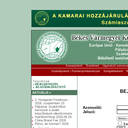
Európai Unió
-
Keresk
Pályáz
Szakk
Békéltető testület
Kamaránkról
Testületek
Ügyintéző szerveze
Szabályzatok / Formanyomtatványok
Szolgáltatások
R
Tagoknak
» BEJELENTKEZÉS
» JELSZÓEMLÉKEZTETŐ
BE
AKTUÁLIS »
2. Hungarian Foodexpo -
2026. szeptember 15.
Pályázat: Szakértőket
Azonosító:
keresünk a duális
Jelszó:
képzőhelyek ellenőrzésére
HairWorkShop 2026.06.28.
China Brand Fair 2026
ka
Pénzt, de honnan? 2026