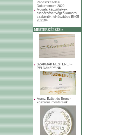
Panaszkezelési
Dokumentum 2022
A duális képzőhelyek
ellenőrzését végző kamarai
szakértők felkészítése EK05
202104
MESTERKÉPZÉS »
SZAKMÁK MESTEREI –
PÉLDAKÉPEINK
Arany, Ezüst és Bronz-
koszorús mestereink