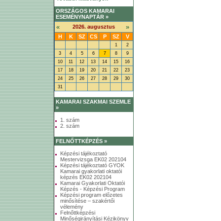
ORSZÁGOS KAMARAI
ESEMÉNYNAPTÁR »
«
»
2026. augusztus
H
K
SZ
CS
P
SZ
V
1
2
3
4
5
6
7
8
9
10
11
12
13
14
15
16
17
18
19
20
21
22
23
24
25
26
27
28
29
30
31
KAMARAI SZAKMAI SZEMLE
»
1. szám
2. szám
FELNŐTTKÉPZÉS »
Képzési tájékoztató
Mestervizsga EK02 202104
Képzési tájékoztató GYOK
Kamarai gyakorlati oktatói
képzés EK02 202104
Kamarai Gyakorlati Oktatói
Képzés - Képzési Program
Képzési program előzetes
minősítése – szakértői
vélemény
Felnőttképzési
Minőségirányítási Kézikönyv