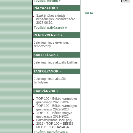
További híreink »
PÁLYÁZATOK »
[vissza]
Szakértőket a duális
képzőhelyek ellenőrzésére
2027.06.10.
További pályázatok »
RENDEZVÉNYEK »
Jelenleg nincs érvényes
rendezvény
KIÁLLÍTÁSOK »
Jelenleg nincs aktuális kiállítás
TANFOLYAMOK »
Jelenleg nincs aktuális
tanfolyam
KIADVÁNYOK »
TOP 100 - Békés vármegye
gazdasága 2023-2024
TOP 100 - Békés vármegye
gazdasága 2022-2023
TOP 100 - Békés megye
gazdasága 2021-2022
Balmazújvárosi ipari park
2019 - TOP 100 – BÉKÉS
MEGYE GAZDASÁGA
További kiadványok »