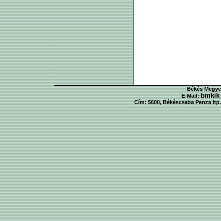
Békés Megyei
bmkik
E-Mail:
Cím: 5600, Békéscsaba Penza ltp. 