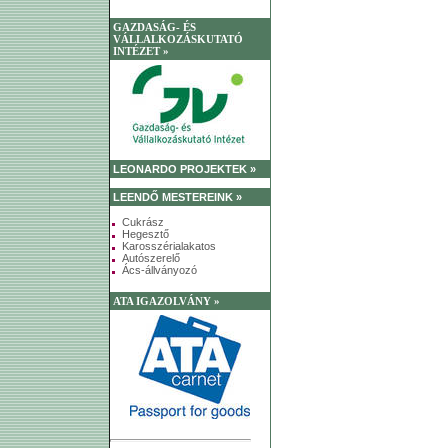
GAZDASÁG- ÉS
VÁLLALKOZÁSKUTATÓ
INTÉZET »
LEONARDO PROJEKTEK »
LEENDŐ MESTEREINK »
Cukrász
Hegesztő
Karosszérialakatos
Autószerelő
Ács-állványozó
ATA IGAZOLVÁNY »