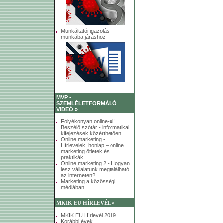
Munkáltatói igazolás
munkába járáshoz
MVP -
SZEMLÉLETFORMÁLÓ
VIDEÓ »
Folyékonyan online-ul!
Beszélő szótár - informatikai
kifejezések közérthetően
Online marketing -
Hírlevelek, honlap – online
marketing ötletek és
praktikák
Online marketing 2.- Hogyan
lesz vállalatunk megtalálható
az interneten?
Marketing a közösségi
médiában
MKIK EU HÍRLEVÉL »
MKIK EU Hírlevél 2019.
Korábbi évek