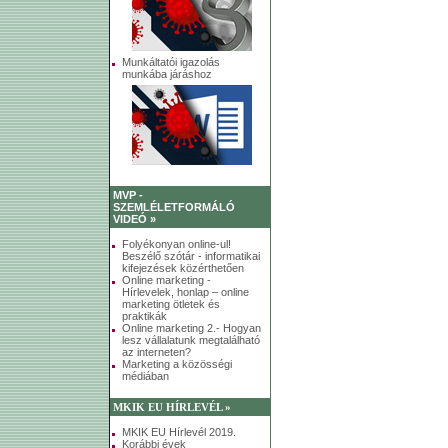
Munkáltatói igazolás
munkába járáshoz
MVP -
SZEMLÉLETFORMÁLÓ
VIDEÓ »
Folyékonyan online-ul!
Beszélő szótár - informatikai
kifejezések közérthetően
Online marketing -
Hírlevelek, honlap – online
marketing ötletek és
praktikák
Online marketing 2.- Hogyan
lesz vállalatunk megtalálható
az interneten?
Marketing a közösségi
médiában
MKIK EU HÍRLEVÉL »
MKIK EU Hírlevél 2019.
Korábbi évek