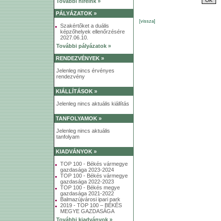
További híreink »
PÁLYÁZATOK »
[vissza]
Szakértőket a duális
képzőhelyek ellenőrzésére
2027.06.10.
További pályázatok »
RENDEZVÉNYEK »
Jelenleg nincs érvényes
rendezvény
KIÁLLÍTÁSOK »
Jelenleg nincs aktuális kiállítás
TANFOLYAMOK »
Jelenleg nincs aktuális
tanfolyam
KIADVÁNYOK »
TOP 100 - Békés vármegye
gazdasága 2023-2024
TOP 100 - Békés vármegye
gazdasága 2022-2023
TOP 100 - Békés megye
gazdasága 2021-2022
Balmazújvárosi ipari park
2019 - TOP 100 – BÉKÉS
MEGYE GAZDASÁGA
További kiadványok »