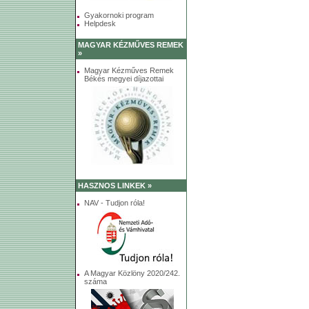
Gyakornoki program
Helpdesk
MAGYAR KÉZMŰVES REMEK
»
Magyar Kézműves Remek
Békés megyei díjazottai
HASZNOS LINKEK »
NAV - Tudjon róla!
A Magyar Közlöny 2020/242.
száma