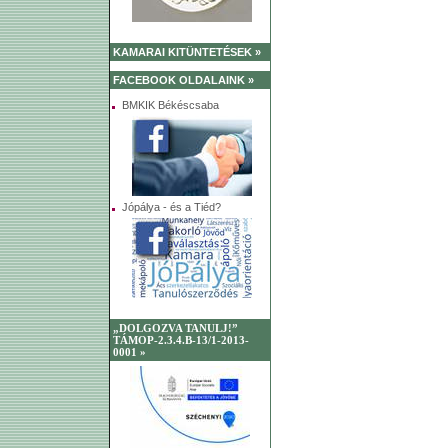
KAMARAI KITÜNTETÉSEK »
FACEBOOK OLDALAINK »
BMKIK Békéscsaba
Jópálya - és a Tiéd?
„DOLGOZVA TANULJ!”
TÁMOP-2.3.4.B-13/1-2013-
0001 »