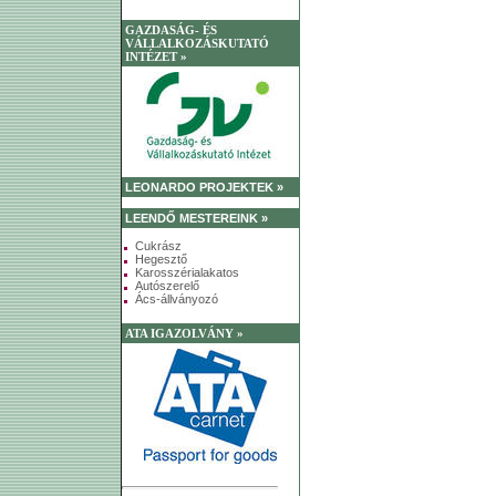
GAZDASÁG- ÉS
VÁLLALKOZÁSKUTATÓ
INTÉZET »
LEONARDO PROJEKTEK »
LEENDŐ MESTEREINK »
Cukrász
Hegesztő
Karosszérialakatos
Autószerelő
Ács-állványozó
ATA IGAZOLVÁNY »