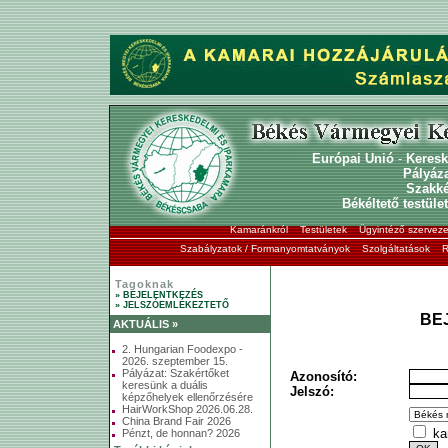
Európai Unió
-
Keresk
Pályáz
Szakk
Békéltető testület
Kamaránkról
Testületek
Ügyintéző szerveze
Szabályzatok / Formanyomtatványok
Szolgáltatások
R
Tagoknak
» BEJELENTKEZÉS
» JELSZÓEMLÉKEZTETŐ
BE
AKTUÁLIS »
2. Hungarian Foodexpo -
2026. szeptember 15.
Pályázat: Szakértőket
Azonosító:
keresünk a duális
Jelszó:
képzőhelyek ellenőrzésére
HairWorkShop 2026.06.28.
China Brand Fair 2026
ka
Pénzt, de honnan? 2026