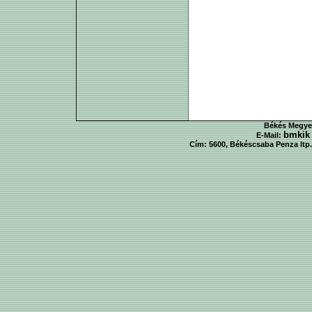
Békés Megyei
bmkik
E-Mail:
Cím: 5600, Békéscsaba Penza ltp. 