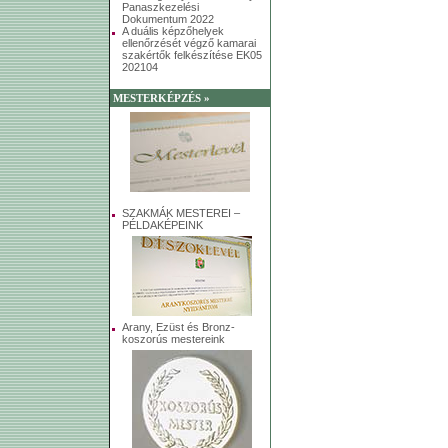
Panaszkezelési
Dokumentum 2022
A duális képzőhelyek
ellenőrzését végző kamarai
szakértők felkészítése EK05
202104
MESTERKÉPZÉS »
SZAKMÁK MESTEREI –
PÉLDAKÉPEINK
Arany, Ezüst és Bronz-
koszorús mestereink