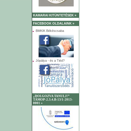
KAMARAI KITÜNTETÉSEK »
FACEBOOK OLDALAINK »
BMKIK Békéscsaba
Jópálya - és a Tiéd?
„DOLGOZVA TANULJ!”
TÁMOP-2.3.4.B-13/1-2013-
0001 »