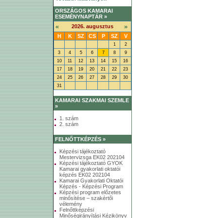
ORSZÁGOS KAMARAI
ESEMÉNYNAPTÁR »
«
»
2026. augusztus
H
K
SZ
CS
P
SZ
V
1
2
3
4
5
6
7
8
9
10
11
12
13
14
15
16
17
18
19
20
21
22
23
24
25
26
27
28
29
30
31
KAMARAI SZAKMAI SZEMLE
»
1. szám
2. szám
FELNŐTTKÉPZÉS »
Képzési tájékoztató
Mestervizsga EK02 202104
Képzési tájékoztató GYOK
Kamarai gyakorlati oktatói
képzés EK02 202104
Kamarai Gyakorlati Oktatói
Képzés - Képzési Program
Képzési program előzetes
minősítése – szakértői
vélemény
Felnőttképzési
Minőségirányítási Kézikönyv