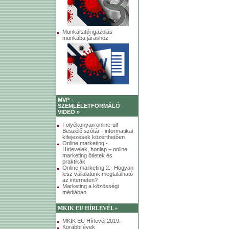
Munkáltatói igazolás
munkába járáshoz
MVP -
SZEMLÉLETFORMÁLÓ
VIDEÓ »
Folyékonyan online-ul!
Beszélő szótár - informatikai
kifejezések közérthetően
Online marketing -
Hírlevelek, honlap – online
marketing ötletek és
praktikák
Online marketing 2.- Hogyan
lesz vállalatunk megtalálható
az interneten?
Marketing a közösségi
médiában
MKIK EU HÍRLEVÉL »
MKIK EU Hírlevél 2019.
Korábbi évek