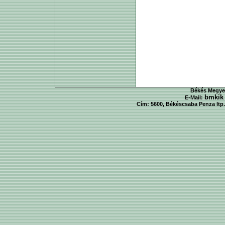
Békés Megyei
bmkik
E-Mail:
Cím: 5600, Békéscsaba Penza ltp. 