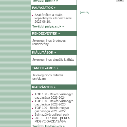
További híreink »
PÁLYÁZATOK »
[vissza]
Szakértőket a duális
képzőhelyek ellenőrzésére
2027.06.10.
További pályázatok »
RENDEZVÉNYEK »
Jelenleg nincs érvényes
rendezvény
KIÁLLÍTÁSOK »
Jelenleg nincs aktuális kiállítás
TANFOLYAMOK »
Jelenleg nincs aktuális
tanfolyam
KIADVÁNYOK »
TOP 100 - Békés vármegye
gazdasága 2023-2024
TOP 100 - Békés vármegye
gazdasága 2022-2023
TOP 100 - Békés megye
gazdasága 2021-2022
Balmazújvárosi ipari park
2019 - TOP 100 – BÉKÉS
MEGYE GAZDASÁGA
További kiadványok »