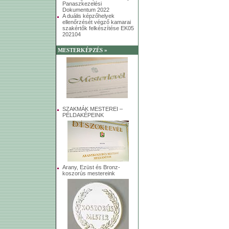
Panaszkezelési
Dokumentum 2022
A duális képzőhelyek
ellenőrzését végző kamarai
szakértők felkészítése EK05
202104
MESTERKÉPZÉS »
SZAKMÁK MESTEREI –
PÉLDAKÉPEINK
Arany, Ezüst és Bronz-
koszorús mestereink