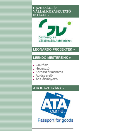
GAZDASÁG- ÉS
VÁLLALKOZÁSKUTATÓ
INTÉZET »
LEONARDO PROJEKTEK »
LEENDŐ MESTEREINK »
Cukrász
Hegesztő
Karosszérialakatos
Autószerelő
Ács-állványozó
ATA IGAZOLVÁNY »