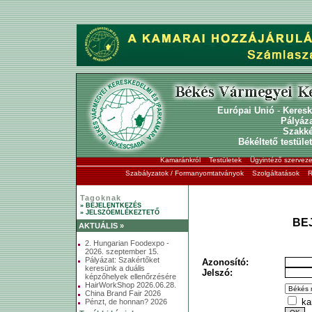
Európai Unió
-
Keresk
Pályáz
Szakk
Békéltető testület
Kamaránkról
Testületek
Ügyintéző szerveze
Szabályzatok / Formanyomtatványok
Szolgáltatások
R
Tagoknak
» BEJELENTKEZÉS
» JELSZÓEMLÉKEZTETŐ
BE
AKTUÁLIS »
2. Hungarian Foodexpo -
2026. szeptember 15.
Pályázat: Szakértőket
Azonosító:
keresünk a duális
Jelszó:
képzőhelyek ellenőrzésére
HairWorkShop 2026.06.28.
China Brand Fair 2026
ka
Pénzt, de honnan? 2026