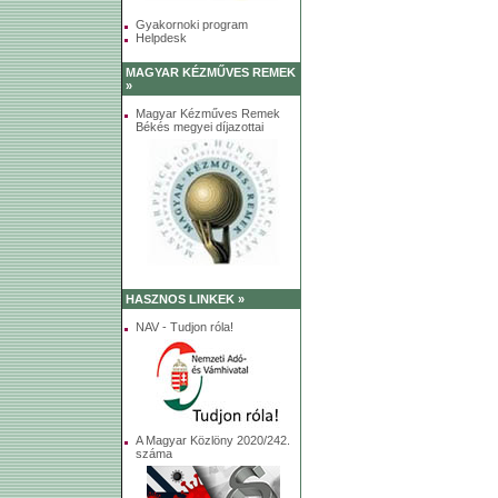
Gyakornoki program
Helpdesk
MAGYAR KÉZMŰVES REMEK
»
Magyar Kézműves Remek
Békés megyei díjazottai
HASZNOS LINKEK »
NAV - Tudjon róla!
A Magyar Közlöny 2020/242.
száma