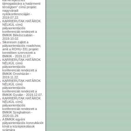
támogatására a határmenti
térségben” című projekt
nagyváradi
nyitókonferenciáján -
2019.07.22.
KARRIERUTAK HATÁROK
NÉLKÜL című
pályaorientációs
konferenciát rendezett a
BMKIK Békéscsabán -
2019.10.02.
Sikeresen zajlott a
pályaorientációs roadshow,
amit a ROHU-331 projekt
keretében szervezett a
BMKIK - 2019.11.07.
KARRIERUTAK HATÁROK
NÉLKÜL című
pályaorientációs
konferenciát rendezett a
BMKIK Orosházán -
2019.11.22.
KARRIERUTAK HATÁROK
NÉLKÜL című
pályaorientációs
konferenciát rendezett a
BMKIK Gyulán - 2019.12.07.
KARRIERUTAK HATÁROK
NÉLKÜL című
pályaorientációs
konferenciát rendezett a
BMKIK Szeghalmon -
2020.01.29.
A BMKIK egyéni
pályaorientációs konzultációt
kínál a középiskolások
számára