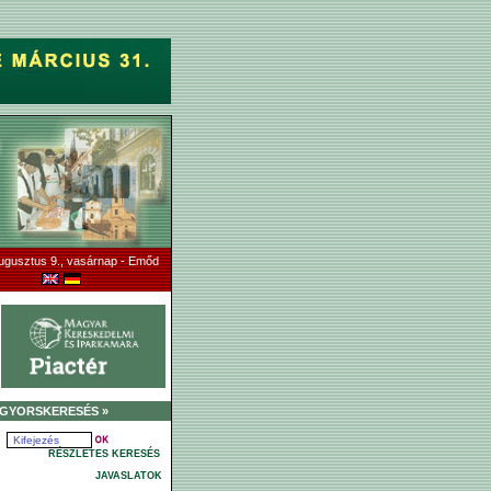
ugusztus 9., vasárnap - Emőd
GYORSKERESÉS »
RÉSZLETES KERESÉS
JAVASLATOK