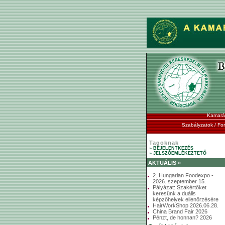
Kamará
Szabályzatok / F
Tagoknak
» BEJELENTKEZÉS
» JELSZÓEMLÉKEZTETŐ
AKTUÁLIS »
2. Hungarian Foodexpo -
2026. szeptember 15.
Pályázat: Szakértőket
keresünk a duális
képzőhelyek ellenőrzésére
HairWorkShop 2026.06.28.
China Brand Fair 2026
Pénzt, de honnan? 2026