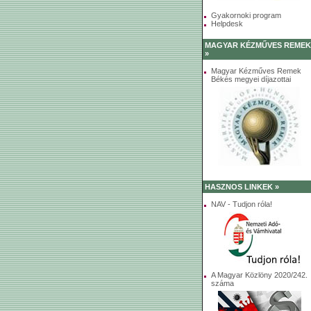
Gyakornoki program
Helpdesk
MAGYAR KÉZMŰVES REMEK
»
Magyar Kézműves Remek
Békés megyei díjazottai
HASZNOS LINKEK »
NAV - Tudjon róla!
A Magyar Közlöny 2020/242.
száma