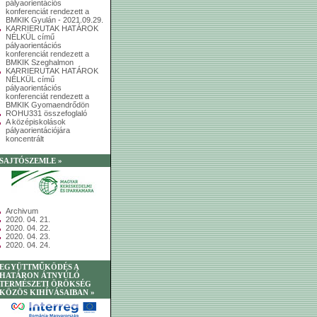
pályaorientációs
konferenciát rendezett a
BMKIK Gyulán - 2021.09.29.
KARRIERUTAK HATÁROK
NÉLKÜL című
pályaorientációs
konferenciát rendezett a
BMKIK Szeghalmon
KARRIERUTAK HATÁROK
NÉLKÜL című
pályaorientációs
konferenciát rendezett a
BMKIK Gyomaendrődön
ROHU331 összefoglaló
A középiskolások
pályaorientációjára
koncentrált
SAJTÓSZEMLE »
Archivum
2020. 04. 21.
2020. 04. 22.
2020. 04. 23.
2020. 04. 24.
EGYÜTTMŰKÖDÉS A
HATÁRON ÁTNYÚLÓ
TERMÉSZETI ÖRÖKSÉG
KÖZÖS KIHÍVÁSAIBAN »