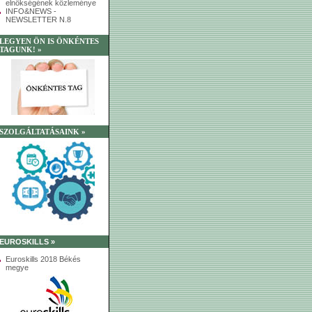
elnökségének közleménye
INFO&NEWS -
NEWSLETTER N.8
LEGYEN ÖN IS ÖNKÉNTES
TAGUNK! »
SZOLGÁLTATÁSAINK »
EUROSKILLS »
Euroskills 2018 Békés
megye