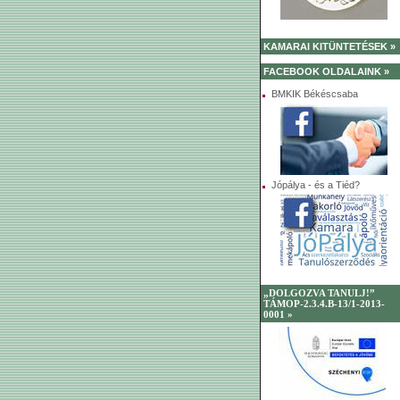
KAMARAI KITÜNTETÉSEK »
FACEBOOK OLDALAINK »
BMKIK Békéscsaba
Jópálya - és a Tiéd?
„DOLGOZVA TANULJ!”
TÁMOP-2.3.4.B-13/1-2013-
0001 »