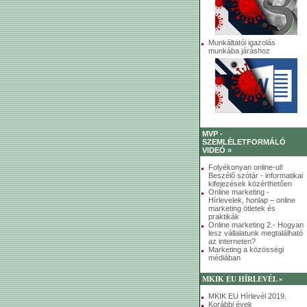
Munkáltatói igazolás
munkába járáshoz
MVP -
SZEMLÉLETFORMÁLÓ
VIDEÓ »
Folyékonyan online-ul!
Beszélő szótár - informatikai
kifejezések közérthetően
Online marketing -
Hírlevelek, honlap – online
marketing ötletek és
praktikák
Online marketing 2.- Hogyan
lesz vállalatunk megtalálható
az interneten?
Marketing a közösségi
médiában
MKIK EU HÍRLEVÉL »
MKIK EU Hírlevél 2019.
Korábbi évek