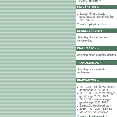
További híreink »
PÁLYÁZATOK »
Szakértőket a duális
képzőhelyek ellenőrzésére
2027.06.10.
További pályázatok »
RENDEZVÉNYEK »
Jelenleg nincs érvényes
rendezvény
KIÁLLÍTÁSOK »
Jelenleg nincs aktuális kiállítás
TANFOLYAMOK »
Jelenleg nincs aktuális
tanfolyam
KIADVÁNYOK »
TOP 100 - Békés vármegye
gazdasága 2023-2024
TOP 100 - Békés vármegye
gazdasága 2022-2023
TOP 100 - Békés megye
gazdasága 2021-2022
Balmazújvárosi ipari park
2019 - TOP 100 – BÉKÉS
MEGYE GAZDASÁGA
További kiadványok »