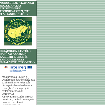
MÓDOSULTAK A KAMARAI
HOZZÁJÁRULÁS
BEFIZETÉSÉNEK
TECHNIKAI RÉSZLETEI
2022. JANUÁR 1-TŐL »
HATÁROKON ÁTNYÚLÓ
HÁLÓZAT A SZAKMAI
KARRIERFEJLESZTÉS
TÁMOGATÁSÁRA A
HATÁRMENTI TÉRSÉGBEN »
Megtartotta a BMKIK a
„Határokon átnyúló hálózat a
szakmai karrierfejlesztés
támogatására a határmenti
térségben” című projekt
nyitókonferenciáját -
2019.07.05.
A BMKIK munkatársai részt
vettek a „Határokon átnyúló
hálózat a szakmai
karrierfejlesztés