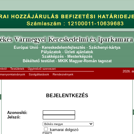
Európai Unió
-
Kereskedelemfejlesztés
-
Széchenyi-kártya
Pályázatok
-
Üzleti ajánlatok
Szakképzés
-
Mesterképzés
Békéltető testület
-
MKIK Magyar-Román tagozat
nkról
Testületek
Ügyintéző szervezet
2026. a
ormanyomtatványok
Szolgáltatások
Rendezvények
BEJELENTKEZÉS
Azonosító:
Jelszó:
kamarai dolgozó