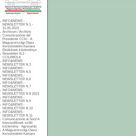
INFO&NEWS -
NEWSLETTER N.1 -
31.05.2023
Archívum / Archivio
Comunicazione del
Presidente CCIU - A
Magyarországi Olasz
Kereskedelmi Kamara
Elnökének közleménye
Newsletter N.2 -
CCIU/MOLK
INFO&NEWS -
NEWSLETTER N.3
INFO&NEWS -
NEWSLETTER N.5
INFO&NEWS -
NEWSLETTER N.6
INFO&NEWS -
NEWSLETTER N.7
INFO&NEWS -
NEWSLETTER N.8 2023
INFO&NEWS -
NEWSLETTER N.9
INFO&NEWS -
NEWSLETTER N.10
INFO&NEWS -
NEWSLETTER N.11
Comunicazione ai Soci/ A
képviselőknek szóló
közlemény - Agrosardo
A Magyarországi Olasz
Kereskedelmi Kamara