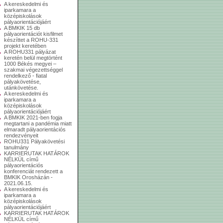
A kereskedelmi és
iparkamara a
középiskolások
pályaorientációjáért
A BMKIK 15 db
pályaorientációt kisfilmet
készíttet a ROHU-331
projekt keretében
A ROHU331 pályázat
keretén belül megtörtént
1000 Békés megyei –
szakmai végezettséggel
rendelkező - fiatal
pályakövetése,
utánkövetése.
A kereskedelmi és
iparkamara a
középiskolások
pályaorientációjáért
A BMKIK 2021-ben fogja
megtartani a pandémia miatt
elmaradt pályaorientációs
rendezvényeit
ROHU331 Pályakövetési
tanulmány
KARRIERUTAK HATÁROK
NÉLKÜL című
pályaorientációs
konferenciát rendezett a
BMKIK Orosházán -
2021.06.15.
A kereskedelmi és
iparkamara a
középiskolások
pályaorientációjáért
KARRIERUTAK HATÁROK
NÉLKÜL című