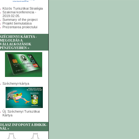
Közös Turisztikai Stratégia
Szakmai konferencia -
2019.02.05.
Summary of the project
Projekt bemutatása
Prezentarea proiectului
SZÉCHENYI KÁRTYA -
MEGOLDÁS A
VÁLLALKOZÁSOK
PÉNZÜGYEIBEN »
Széchenyi-kártya
Új: Széchenyi Turisztikai
Kártya
OLASZ INFOPONT A BMKIK-
NÁL »