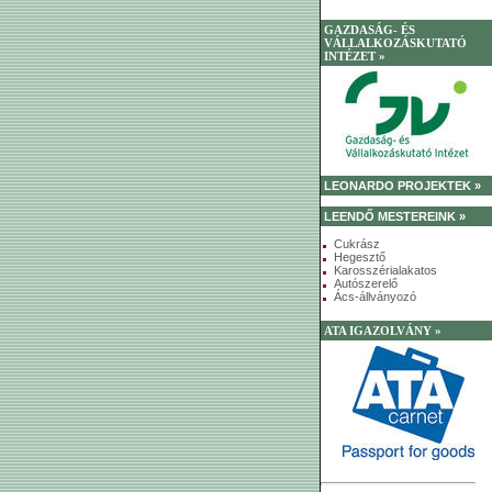
GAZDASÁG- ÉS
VÁLLALKOZÁSKUTATÓ
INTÉZET »
LEONARDO PROJEKTEK »
LEENDŐ MESTEREINK »
Cukrász
Hegesztő
Karosszérialakatos
Autószerelő
Ács-állványozó
ATA IGAZOLVÁNY »