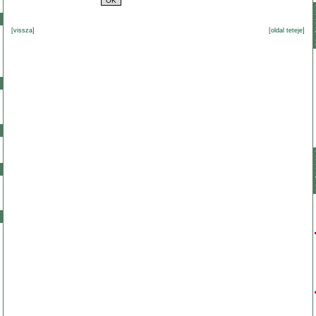
[vissza]
[oldal teteje]