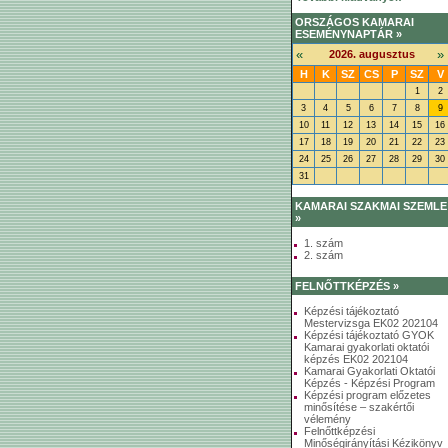
ORSZÁGOS KAMARAI
ESEMÉNYNAPTÁR »
«
»
2026. augusztus
H
K
SZ
CS
P
SZ
V
1
2
3
4
5
6
7
8
9
10
11
12
13
14
15
16
17
18
19
20
21
22
23
24
25
26
27
28
29
30
31
KAMARAI SZAKMAI SZEMLE
»
1. szám
2. szám
FELNŐTTKÉPZÉS »
Képzési tájékoztató
Mestervizsga EK02 202104
Képzési tájékoztató GYOK
Kamarai gyakorlati oktatói
képzés EK02 202104
Kamarai Gyakorlati Oktatói
Képzés - Képzési Program
Képzési program előzetes
minősítése – szakértői
vélemény
Felnőttképzési
Minőségirányítási Kézikönyv