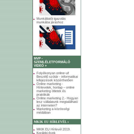
Munkáltatói igazolás
munkába járáshoz
MVP -
SZEMLÉLETFORMÁLÓ
VIDEÓ »
Folyékonyan online-ul!
Beszélő szótár - informatikai
kifejezések közérthetően
Online marketing -
Hírlevelek, honlap – online
marketing ötletek és
praktikák
Online marketing 2.- Hogyan
lesz vállalatunk megtalálható
az interneten?
Marketing a közösségi
médiában
MKIK EU HÍRLEVÉL »
MKIK EU Hírlevél 2019.
Korábbi évek