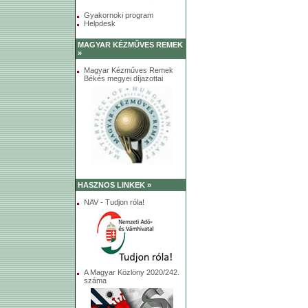
Gyakornoki program
Helpdesk
MAGYAR KÉZMŰVES REMEK
»
Magyar Kézműves Remek
Békés megyei díjazottai
HASZNOS LINKEK »
NAV - Tudjon róla!
A Magyar Közlöny 2020/242.
száma