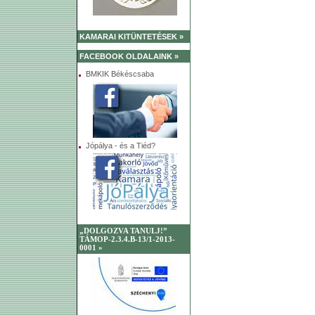
KAMARAI KITÜNTETÉSEK »
FACEBOOK OLDALAINK »
BMKIK Békéscsaba
Jópálya - és a Tiéd?
„DOLGOZVA TANULJ!”
TÁMOP-2.3.4.B-13/1-2013-
0001 »