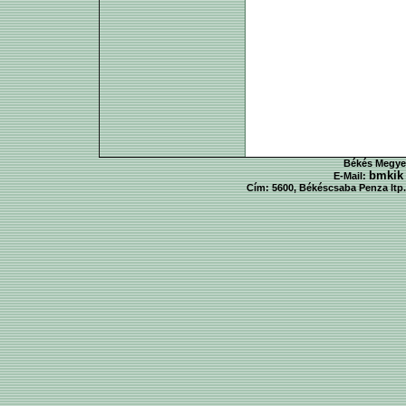
Békés Megyei
bmkik
E-Mail:
Cím: 5600, Békéscsaba Penza ltp. 