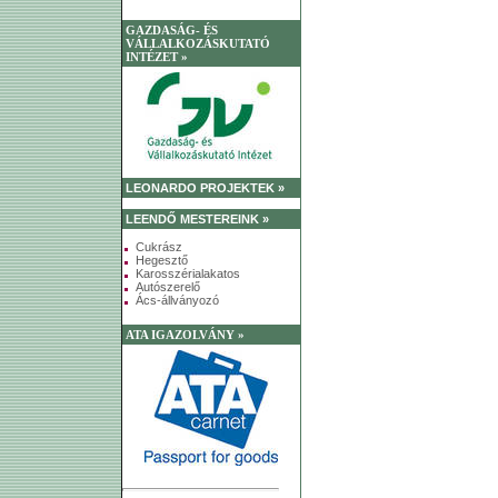
GAZDASÁG- ÉS
VÁLLALKOZÁSKUTATÓ
INTÉZET »
LEONARDO PROJEKTEK »
LEENDŐ MESTEREINK »
Cukrász
Hegesztő
Karosszérialakatos
Autószerelő
Ács-állványozó
ATA IGAZOLVÁNY »