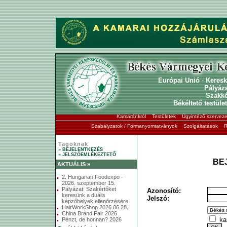
Európai Unió
-
Keresk
Pályáz
Szakk
Békéltető testület
Kamaránkról
Testületek
Ügyintéző szerveze
Szabályzatok / Formanyomtatványok
Szolgáltatások
R
Tagoknak
» BEJELENTKEZÉS
» JELSZÓEMLÉKEZTETŐ
BE
AKTUÁLIS »
2. Hungarian Foodexpo -
2026. szeptember 15.
Pályázat: Szakértőket
Azonosító:
keresünk a duális
Jelszó:
képzőhelyek ellenőrzésére
HairWorkShop 2026.06.28.
China Brand Fair 2026
ka
Pénzt, de honnan? 2026