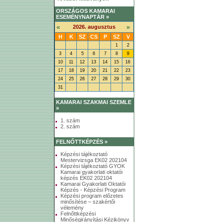
ORSZÁGOS KAMARAI
ESEMÉNYNAPTÁR »
«
»
2026. augusztus
H
K
SZ
CS
P
SZ
V
1
2
3
4
5
6
7
8
9
10
11
12
13
14
15
16
17
18
19
20
21
22
23
24
25
26
27
28
29
30
31
KAMARAI SZAKMAI SZEMLE
»
1. szám
2. szám
FELNŐTTKÉPZÉS »
Képzési tájékoztató
Mestervizsga EK02 202104
Képzési tájékoztató GYOK
Kamarai gyakorlati oktatói
képzés EK02 202104
Kamarai Gyakorlati Oktatói
Képzés - Képzési Program
Képzési program előzetes
minősítése – szakértői
vélemény
Felnőttképzési
Minőségirányítási Kézikönyv