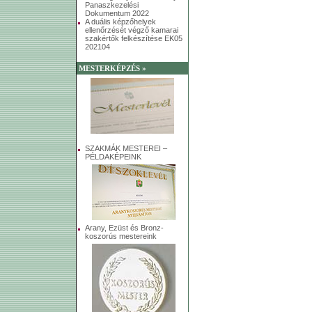
Panaszkezelési
Dokumentum 2022
A duális képzőhelyek
ellenőrzését végző kamarai
szakértők felkészítése EK05
202104
MESTERKÉPZÉS »
SZAKMÁK MESTEREI –
PÉLDAKÉPEINK
Arany, Ezüst és Bronz-
koszorús mestereink