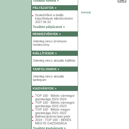
További híreink »
PÁLYÁZATOK »
[vissza]
Szakértőket a duális
képzőhelyek ellenőrzésére
2027.06.10.
További pályázatok »
RENDEZVÉNYEK »
Jelenleg nincs érvényes
rendezvény
KIÁLLÍTÁSOK »
Jelenleg nincs aktuális kiállítás
TANFOLYAMOK »
Jelenleg nincs aktuális
tanfolyam
KIADVÁNYOK »
TOP 100 - Békés vármegye
gazdasága 2023-2024
TOP 100 - Békés vármegye
gazdasága 2022-2023
TOP 100 - Békés megye
gazdasága 2021-2022
Balmazújvárosi ipari park
2019 - TOP 100 – BÉKÉS
MEGYE GAZDASÁGA
További kiadványok »