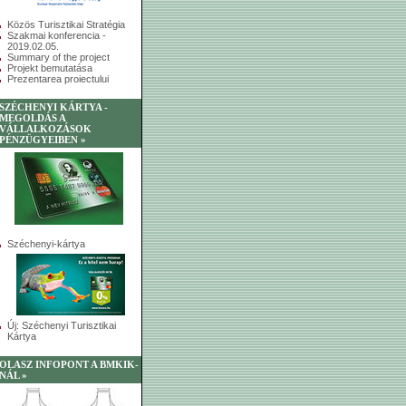
Közös Turisztikai Stratégia
Szakmai konferencia -
2019.02.05.
Summary of the project
Projekt bemutatása
Prezentarea proiectului
SZÉCHENYI KÁRTYA -
MEGOLDÁS A
VÁLLALKOZÁSOK
PÉNZÜGYEIBEN »
Széchenyi-kártya
Új: Széchenyi Turisztikai
Kártya
OLASZ INFOPONT A BMKIK-
NÁL »