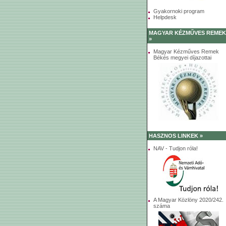
Gyakornoki program
Helpdesk
MAGYAR KÉZMŰVES REMEK
»
Magyar Kézműves Remek
Békés megyei díjazottai
HASZNOS LINKEK »
NAV - Tudjon róla!
A Magyar Közlöny 2020/242.
száma