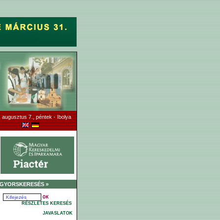
 augusztus 7., péntek - Ibolya
GYORSKERESÉS »
RÉSZLETES KERESÉS
JAVASLATOK