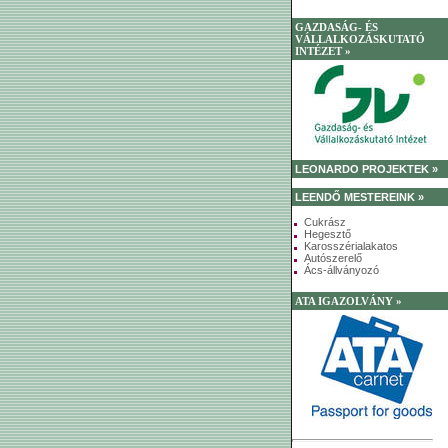
GAZDASÁG- ÉS
VÁLLALKOZÁSKUTATÓ
INTÉZET »
LEONARDO PROJEKTEK »
LEENDŐ MESTEREINK »
Cukrász
Hegesztő
Karosszérialakatos
Autószerelő
Ács-állványozó
ATA IGAZOLVÁNY »