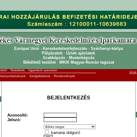
Európai Unió
-
Kereskedelemfejlesztés
-
Széchenyi-kártya
Pályázatok
-
Üzleti ajánlatok
Szakképzés
-
Mesterképzés
Békéltető testület
-
MKIK Magyar-Román tagozat
nkról
Testületek
Ügyintéző szervezet
2026.
ormanyomtatványok
Szolgáltatások
Rendezvények
BEJELENTKEZÉS
Azonosító:
Jelszó:
kamarai dolgozó