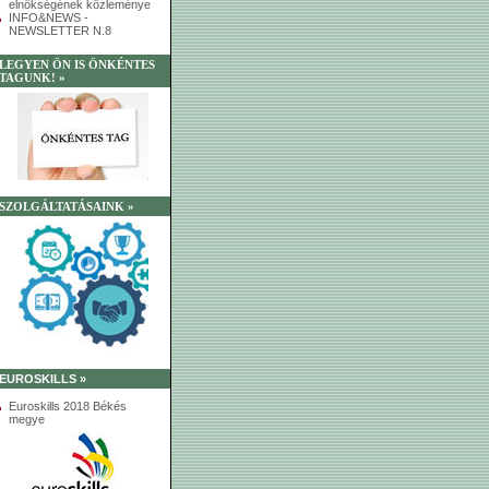
elnökségének közleménye
INFO&NEWS -
NEWSLETTER N.8
LEGYEN ÖN IS ÖNKÉNTES
TAGUNK! »
SZOLGÁLTATÁSAINK »
EUROSKILLS »
Euroskills 2018 Békés
megye