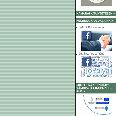
KAMARAI KITÜNTETÉSEK »
FACEBOOK OLDALAINK »
BMKIK Békéscsaba
Jópálya - és a Tiéd?
„DOLGOZVA TANULJ!”
TÁMOP-2.3.4.B-13/1-2013-
0001 »