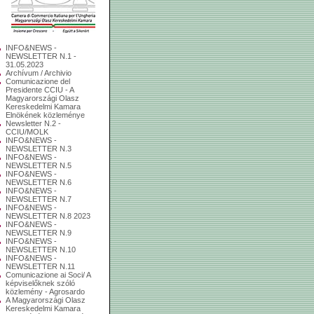
INFO&NEWS -
NEWSLETTER N.1 -
31.05.2023
Archívum / Archivio
Comunicazione del
Presidente CCIU - A
Magyarországi Olasz
Kereskedelmi Kamara
Elnökének közleménye
Newsletter N.2 -
CCIU/MOLK
INFO&NEWS -
NEWSLETTER N.3
INFO&NEWS -
NEWSLETTER N.5
INFO&NEWS -
NEWSLETTER N.6
INFO&NEWS -
NEWSLETTER N.7
INFO&NEWS -
NEWSLETTER N.8 2023
INFO&NEWS -
NEWSLETTER N.9
INFO&NEWS -
NEWSLETTER N.10
INFO&NEWS -
NEWSLETTER N.11
Comunicazione ai Soci/ A
képviselőknek szóló
közlemény - Agrosardo
A Magyarországi Olasz
Kereskedelmi Kamara