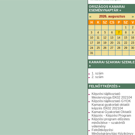
ORSZÁGOS KAMARAI
ESEMÉNYNAPTÁR »
«
»
2026. augusztus
H
K
SZ
CS
P
SZ
V
1
2
3
4
5
6
7
8
9
10
11
12
13
14
15
16
17
18
19
20
21
22
23
24
25
26
27
28
29
30
31
KAMARAI SZAKMAI SZEMLE
»
1. szám
2. szám
FELNŐTTKÉPZÉS »
Képzési tájékoztató
Mestervizsga EK02 202104
Képzési tájékoztató GYOK
Kamarai gyakorlati oktatói
képzés EK02 202104
Kamarai Gyakorlati Oktatói
Képzés - Képzési Program
Képzési program előzetes
minősítése – szakértői
vélemény
Felnőttképzési
Minőségirányítási Kézikönyv