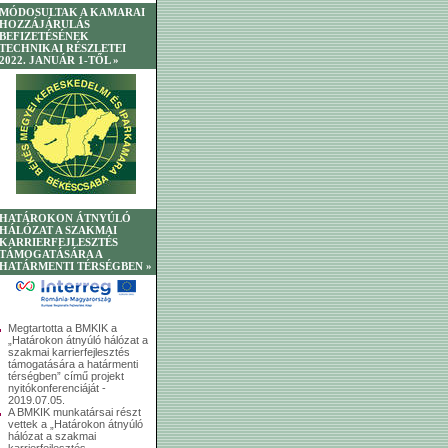
MÓDOSULTAK A KAMARAI
HOZZÁJÁRULÁS
BEFIZETÉSÉNEK
TECHNIKAI RÉSZLETEI
2022. JANUÁR 1-TŐL »
HATÁROKON ÁTNYÚLÓ
HÁLÓZAT A SZAKMAI
KARRIERFEJLESZTÉS
TÁMOGATÁSÁRA A
HATÁRMENTI TÉRSÉGBEN »
Megtartotta a BMKIK a
„Határokon átnyúló hálózat a
szakmai karrierfejlesztés
támogatására a határmenti
térségben” című projekt
nyitókonferenciáját -
2019.07.05.
A BMKIK munkatársai részt
vettek a „Határokon átnyúló
hálózat a szakmai
karrierfejlesztés