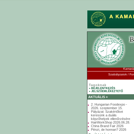
Kamará
Szabályzatok / F
Tagoknak
» BEJELENTKEZÉS
» JELSZÓEMLÉKEZTETŐ
AKTUÁLIS »
2. Hungarian Foodexpo -
2026. szeptember 15.
Pályázat: Szakértőket
keresünk a duális
képzőhelyek ellenőrzésére
HairWorkShop 2026.06.28.
China Brand Fair 2026
Pénzt, de honnan? 2026