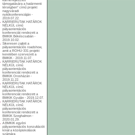
támogatására a határmenti
térségben” című projekt
nagyváradi
nyitókonferenciáján -
2019.07.22.
KARRIERUTAK HATÁROK
NÉLKÜL című
pályaorientációs
konferenciát rendezett a
BMKIK Békéscsabán -
2019.10.02.
Sikeresen zajlott a
pályaorientációs roadshow,
amit a ROHU-331 projekt
keretében szervezett a
BMKIK - 2019.11.07.
KARRIERUTAK HATÁROK
NÉLKÜL című
pályaorientációs
konferenciát rendezett a
BMKIK Orosházán -
2019.11.22.
KARRIERUTAK HATÁROK
NÉLKÜL című
pályaorientációs
konferenciát rendezett a
BMKIK Gyulán - 2019.12.07.
KARRIERUTAK HATÁROK
NÉLKÜL című
pályaorientációs
konferenciát rendezett a
BMKIK Szeghalmon -
2020.01.29.
A BMKIK egyéni
pályaorientációs konzultációt
kínál a középiskolások
számára