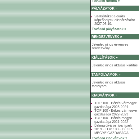
További híreink »
PÁLYÁZATOK »
Szakértőket a duális
képzőhelyek ellenőrzésére
2027.06.10.
További pályázatok »
RENDEZVÉNYEK »
Jelenleg nincs érvényes
rendezvény
KIÁLLÍTÁSOK »
Jelenleg nincs aktuális kiállítás
TANFOLYAMOK »
Jelenleg nincs aktuális
tanfolyam
KIADVÁNYOK »
TOP 100 - Békés vármegye
gazdasága 2023-2024
TOP 100 - Békés vármegye
gazdasága 2022-2023
TOP 100 - Békés megye
gazdasága 2021-2022
Balmazújvárosi ipari park
2019 - TOP 100 – BÉKÉS
MEGYE GAZDASÁGA
További kiadványok »