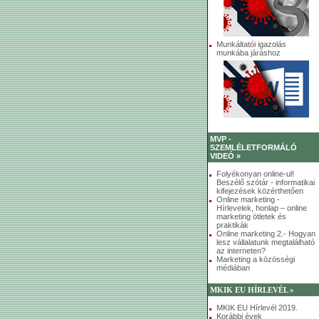
Munkáltatói igazolás
munkába járáshoz
MVP -
SZEMLÉLETFORMÁLÓ
VIDEÓ »
Folyékonyan online-ul!
Beszélő szótár - informatikai
kifejezések közérthetően
Online marketing -
Hírlevelek, honlap – online
marketing ötletek és
praktikák
Online marketing 2.- Hogyan
lesz vállalatunk megtalálható
az interneten?
Marketing a közösségi
médiában
MKIK EU HÍRLEVÉL »
MKIK EU Hírlevél 2019.
Korábbi évek