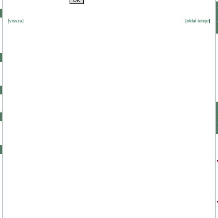
[vissza]
[oldal teteje]