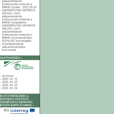
pályaorientációs
konferenciát rendezett a
BMKIK Gyulán - 2021.09.29.
KARRIERUTAK HATÁROK
NÉLKÜL című
pályaorientációs
konferenciát rendezett a
BMKIK Szeghalmon
KARRIERUTAK HATÁROK
NÉLKÜL című
pályaorientációs
konferenciát rendezett a
BMKIK Gyomaendrődön
ROHU331 összefoglaló
A középiskolások
pályaorientációjára
koncentrált
SAJTÓSZEMLE »
Archivum
2020. 04. 21.
2020. 04. 22.
2020. 04. 23.
2020. 04. 24.
EGYÜTTMŰKÖDÉS A
HATÁRON ÁTNYÚLÓ
TERMÉSZETI ÖRÖKSÉG
KÖZÖS KIHÍVÁSAIBAN »