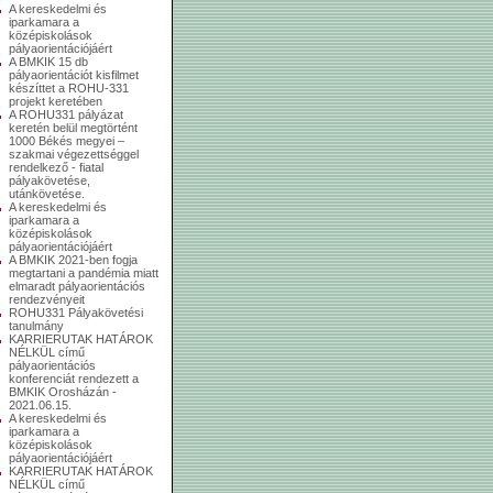
A kereskedelmi és
iparkamara a
középiskolások
pályaorientációjáért
A BMKIK 15 db
pályaorientációt kisfilmet
készíttet a ROHU-331
projekt keretében
A ROHU331 pályázat
keretén belül megtörtént
1000 Békés megyei –
szakmai végezettséggel
rendelkező - fiatal
pályakövetése,
utánkövetése.
A kereskedelmi és
iparkamara a
középiskolások
pályaorientációjáért
A BMKIK 2021-ben fogja
megtartani a pandémia miatt
elmaradt pályaorientációs
rendezvényeit
ROHU331 Pályakövetési
tanulmány
KARRIERUTAK HATÁROK
NÉLKÜL című
pályaorientációs
konferenciát rendezett a
BMKIK Orosházán -
2021.06.15.
A kereskedelmi és
iparkamara a
középiskolások
pályaorientációjáért
KARRIERUTAK HATÁROK
NÉLKÜL című