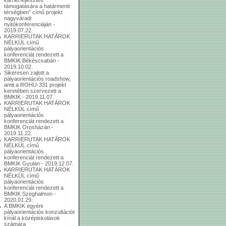
támogatására a határmenti
térségben” című projekt
nagyváradi
nyitókonferenciáján -
2019.07.22.
KARRIERUTAK HATÁROK
NÉLKÜL című
pályaorientációs
konferenciát rendezett a
BMKIK Békéscsabán -
2019.10.02.
Sikeresen zajlott a
pályaorientációs roadshow,
amit a ROHU-331 projekt
keretében szervezett a
BMKIK - 2019.11.07.
KARRIERUTAK HATÁROK
NÉLKÜL című
pályaorientációs
konferenciát rendezett a
BMKIK Orosházán -
2019.11.22.
KARRIERUTAK HATÁROK
NÉLKÜL című
pályaorientációs
konferenciát rendezett a
BMKIK Gyulán - 2019.12.07.
KARRIERUTAK HATÁROK
NÉLKÜL című
pályaorientációs
konferenciát rendezett a
BMKIK Szeghalmon -
2020.01.29.
A BMKIK egyéni
pályaorientációs konzultációt
kínál a középiskolások
számára