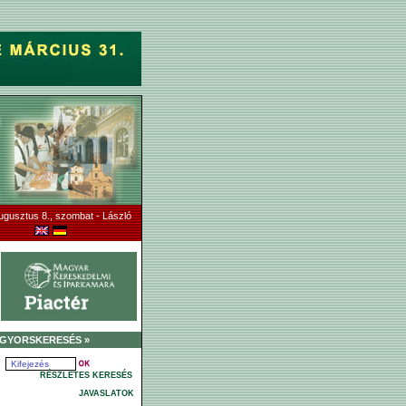
ugusztus 8., szombat - László
GYORSKERESÉS »
RÉSZLETES KERESÉS
JAVASLATOK