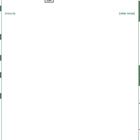
[vissza]
[oldal teteje]