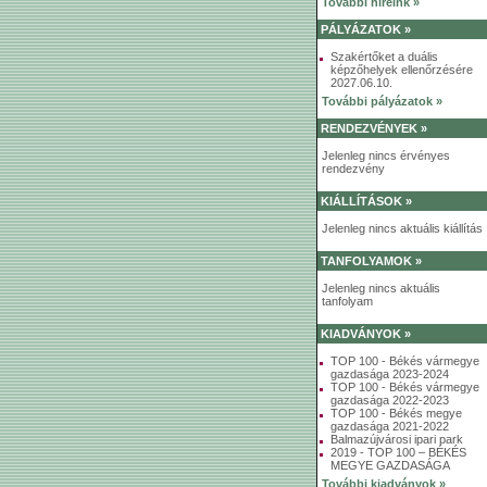
További híreink »
PÁLYÁZATOK »
Szakértőket a duális
képzőhelyek ellenőrzésére
2027.06.10.
További pályázatok »
RENDEZVÉNYEK »
Jelenleg nincs érvényes
rendezvény
KIÁLLÍTÁSOK »
Jelenleg nincs aktuális kiállítás
TANFOLYAMOK »
Jelenleg nincs aktuális
tanfolyam
KIADVÁNYOK »
TOP 100 - Békés vármegye
gazdasága 2023-2024
TOP 100 - Békés vármegye
gazdasága 2022-2023
TOP 100 - Békés megye
gazdasága 2021-2022
Balmazújvárosi ipari park
2019 - TOP 100 – BÉKÉS
MEGYE GAZDASÁGA
További kiadványok »