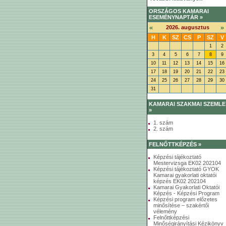
ORSZÁGOS KAMARAI
ESEMÉNYNAPTÁR »
«
»
2026. augusztus
H
K
SZ
CS
P
SZ
V
1
2
3
4
5
6
7
8
9
10
11
12
13
14
15
16
17
18
19
20
21
22
23
24
25
26
27
28
29
30
31
KAMARAI SZAKMAI SZEMLE
»
1. szám
2. szám
FELNŐTTKÉPZÉS »
Képzési tájékoztató
Mestervizsga EK02 202104
Képzési tájékoztató GYOK
Kamarai gyakorlati oktatói
képzés EK02 202104
Kamarai Gyakorlati Oktatói
Képzés - Képzési Program
Képzési program előzetes
minősítése – szakértői
vélemény
Felnőttképzési
Minőségirányítási Kézikönyv