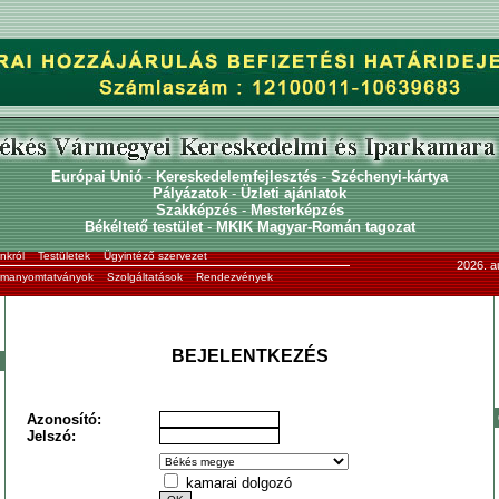
Európai Unió
-
Kereskedelemfejlesztés
-
Széchenyi-kártya
Pályázatok
-
Üzleti ajánlatok
Szakképzés
-
Mesterképzés
Békéltető testület
-
MKIK Magyar-Román tagozat
nkról
Testületek
Ügyintéző szervezet
2026. a
ormanyomtatványok
Szolgáltatások
Rendezvények
BEJELENTKEZÉS
Azonosító:
Jelszó:
kamarai dolgozó