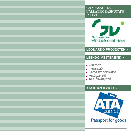
GAZDASÁG- ÉS
VÁLLALKOZÁSKUTATÓ
INTÉZET »
LEONARDO PROJEKTEK »
LEENDŐ MESTEREINK »
Cukrász
Hegesztő
Karosszérialakatos
Autószerelő
Ács-állványozó
ATA IGAZOLVÁNY »