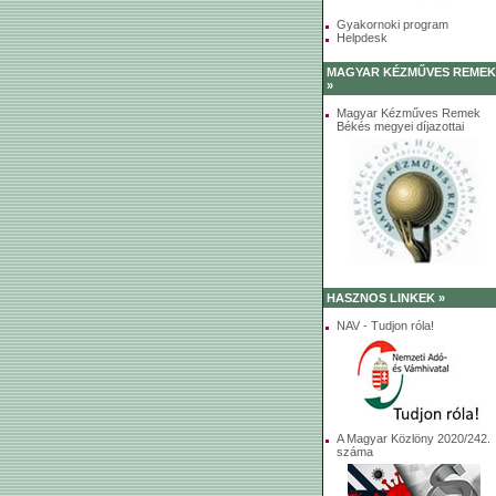
Gyakornoki program
Helpdesk
MAGYAR KÉZMŰVES REMEK
»
Magyar Kézműves Remek
Békés megyei díjazottai
HASZNOS LINKEK »
NAV - Tudjon róla!
A Magyar Közlöny 2020/242.
száma