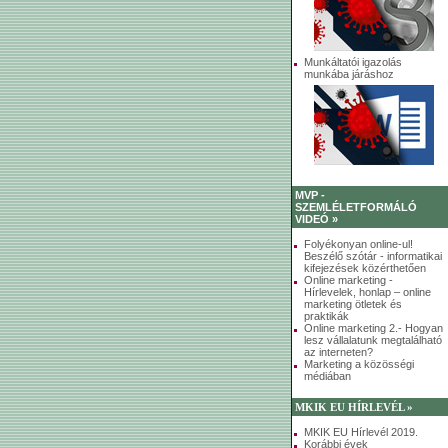
Munkáltatói igazolás
munkába járáshoz
MVP -
SZEMLÉLETFORMÁLÓ
VIDEÓ »
Folyékonyan online-ul!
Beszélő szótár - informatikai
kifejezések közérthetően
Online marketing -
Hírlevelek, honlap – online
marketing ötletek és
praktikák
Online marketing 2.- Hogyan
lesz vállalatunk megtalálható
az interneten?
Marketing a közösségi
médiában
MKIK EU HÍRLEVÉL »
MKIK EU Hírlevél 2019.
Korábbi évek