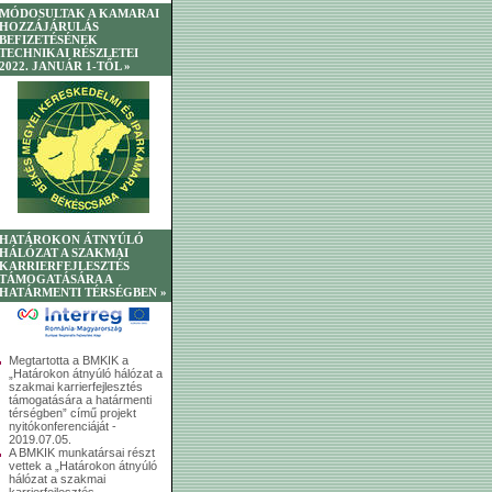
MÓDOSULTAK A KAMARAI
HOZZÁJÁRULÁS
BEFIZETÉSÉNEK
TECHNIKAI RÉSZLETEI
2022. JANUÁR 1-TŐL »
HATÁROKON ÁTNYÚLÓ
HÁLÓZAT A SZAKMAI
KARRIERFEJLESZTÉS
TÁMOGATÁSÁRA A
HATÁRMENTI TÉRSÉGBEN »
Megtartotta a BMKIK a
„Határokon átnyúló hálózat a
szakmai karrierfejlesztés
támogatására a határmenti
térségben” című projekt
nyitókonferenciáját -
2019.07.05.
A BMKIK munkatársai részt
vettek a „Határokon átnyúló
hálózat a szakmai
karrierfejlesztés