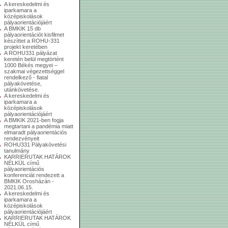
A kereskedelmi és
iparkamara a
középiskolások
pályaorientációjáért
A BMKIK 15 db
pályaorientációt kisfilmet
készíttet a ROHU-331
projekt keretében
A ROHU331 pályázat
keretén belül megtörtént
1000 Békés megyei –
szakmai végezettséggel
rendelkező - fiatal
pályakövetése,
utánkövetése.
A kereskedelmi és
iparkamara a
középiskolások
pályaorientációjáért
A BMKIK 2021-ben fogja
megtartani a pandémia miatt
elmaradt pályaorientációs
rendezvényeit
ROHU331 Pályakövetési
tanulmány
KARRIERUTAK HATÁROK
NÉLKÜL című
pályaorientációs
konferenciát rendezett a
BMKIK Orosházán -
2021.06.15.
A kereskedelmi és
iparkamara a
középiskolások
pályaorientációjáért
KARRIERUTAK HATÁROK
NÉLKÜL című