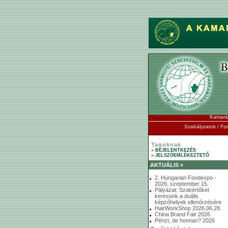
Kamará
Szabályzatok / F
Tagoknak
» BEJELENTKEZÉS
» JELSZÓEMLÉKEZTETŐ
AKTUÁLIS »
2. Hungarian Foodexpo -
2026. szeptember 15.
Pályázat: Szakértőket
keresünk a duális
képzőhelyek ellenőrzésére
HairWorkShop 2026.06.28.
China Brand Fair 2026
Pénzt, de honnan? 2026