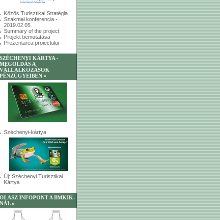
Közös Turisztikai Stratégia
Szakmai konferencia -
2019.02.05.
Summary of the project
Projekt bemutatása
Prezentarea proiectului
SZÉCHENYI KÁRTYA -
MEGOLDÁS A
VÁLLALKOZÁSOK
PÉNZÜGYEIBEN »
Széchenyi-kártya
Új: Széchenyi Turisztikai
Kártya
OLASZ INFOPONT A BMKIK-
NÁL »