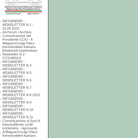
INFO&NEWS -
NEWSLETTER N.1 -
31.05.2023
Archívum / Archivio
Comunicazione del
Presidente CCIU - A
Magyarországi Olasz
Kereskedelmi Kamara
Elnökének közleménye
Newsletter N.2 -
CCIU/MOLK
INFO&NEWS -
NEWSLETTER N.3
INFO&NEWS -
NEWSLETTER N.5
INFO&NEWS -
NEWSLETTER N.6
INFO&NEWS -
NEWSLETTER N.7
INFO&NEWS -
NEWSLETTER N.8 2023
INFO&NEWS -
NEWSLETTER N.9
INFO&NEWS -
NEWSLETTER N.10
INFO&NEWS -
NEWSLETTER N.11
Comunicazione ai Soci/ A
képviselőknek szóló
közlemény - Agrosardo
A Magyarországi Olasz
Kereskedelmi Kamara