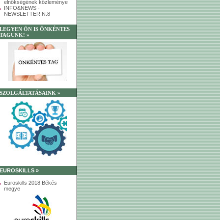
elnökségének közleménye
INFO&NEWS -
NEWSLETTER N.8
LEGYEN ÖN IS ÖNKÉNTES
TAGUNK! »
SZOLGÁLTATÁSAINK »
EUROSKILLS »
Euroskills 2018 Békés
megye