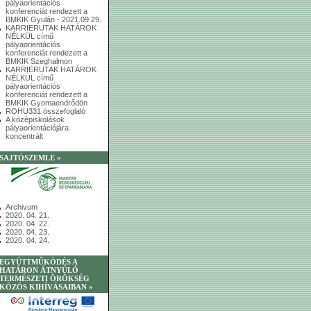
pályaorientációs
konferenciát rendezett a
BMKIK Gyulán - 2021.09.29.
KARRIERUTAK HATÁROK
NÉLKÜL című
pályaorientációs
konferenciát rendezett a
BMKIK Szeghalmon
KARRIERUTAK HATÁROK
NÉLKÜL című
pályaorientációs
konferenciát rendezett a
BMKIK Gyomaendrődön
ROHU331 összefoglaló
A középiskolások
pályaorientációjára
koncentrált
SAJTÓSZEMLE »
Archivum
2020. 04. 21.
2020. 04. 22.
2020. 04. 23.
2020. 04. 24.
EGYÜTTMŰKÖDÉS A
HATÁRON ÁTNYÚLÓ
TERMÉSZETI ÖRÖKSÉG
KÖZÖS KIHÍVÁSAIBAN »