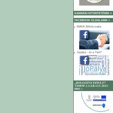
KAMARAI KITÜNTETÉSEK »
FACEBOOK OLDALAINK »
BMKIK Békéscsaba
Jópálya - és a Tiéd?
„DOLGOZVA TANULJ!”
TÁMOP-2.3.4.B-13/1-2013-
0001 »