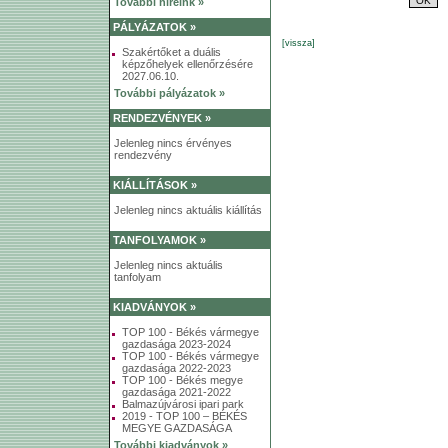
További híreink »
PÁLYÁZATOK »
[vissza]
Szakértőket a duális
képzőhelyek ellenőrzésére
2027.06.10.
További pályázatok »
RENDEZVÉNYEK »
Jelenleg nincs érvényes
rendezvény
KIÁLLÍTÁSOK »
Jelenleg nincs aktuális kiállítás
TANFOLYAMOK »
Jelenleg nincs aktuális
tanfolyam
KIADVÁNYOK »
TOP 100 - Békés vármegye
gazdasága 2023-2024
TOP 100 - Békés vármegye
gazdasága 2022-2023
TOP 100 - Békés megye
gazdasága 2021-2022
Balmazújvárosi ipari park
2019 - TOP 100 – BÉKÉS
MEGYE GAZDASÁGA
További kiadványok »