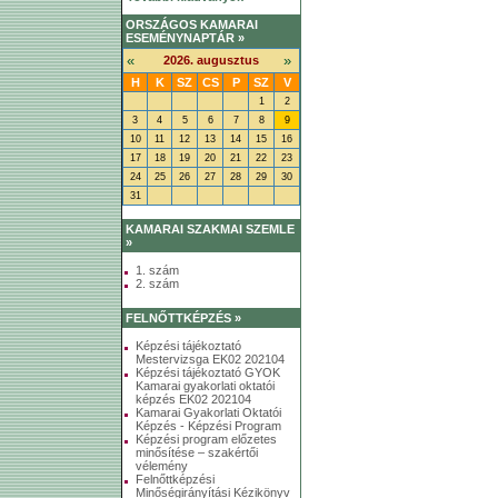
ORSZÁGOS KAMARAI
ESEMÉNYNAPTÁR »
«
»
2026. augusztus
H
K
SZ
CS
P
SZ
V
1
2
3
4
5
6
7
8
9
10
11
12
13
14
15
16
17
18
19
20
21
22
23
24
25
26
27
28
29
30
31
KAMARAI SZAKMAI SZEMLE
»
1. szám
2. szám
FELNŐTTKÉPZÉS »
Képzési tájékoztató
Mestervizsga EK02 202104
Képzési tájékoztató GYOK
Kamarai gyakorlati oktatói
képzés EK02 202104
Kamarai Gyakorlati Oktatói
Képzés - Képzési Program
Képzési program előzetes
minősítése – szakértői
vélemény
Felnőttképzési
Minőségirányítási Kézikönyv