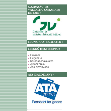
GAZDASÁG- ÉS
VÁLLALKOZÁSKUTATÓ
INTÉZET »
LEONARDO PROJEKTEK »
LEENDŐ MESTEREINK »
Cukrász
Hegesztő
Karosszérialakatos
Autószerelő
Ács-állványozó
ATA IGAZOLVÁNY »