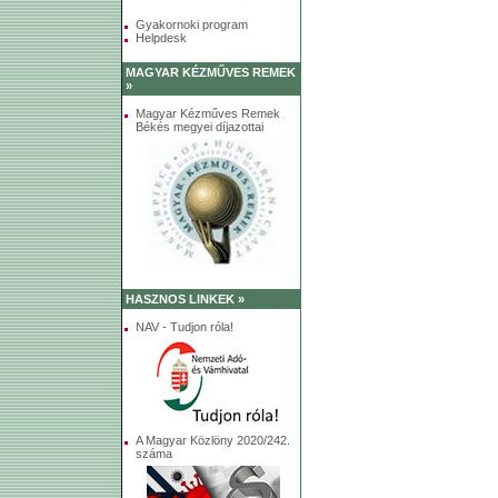
Gyakornoki program
Helpdesk
MAGYAR KÉZMŰVES REMEK
»
Magyar Kézműves Remek
Békés megyei díjazottai
HASZNOS LINKEK »
NAV - Tudjon róla!
A Magyar Közlöny 2020/242.
száma