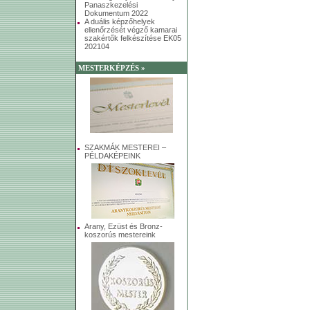
Panaszkezelési
Dokumentum 2022
A duális képzőhelyek
ellenőrzését végző kamarai
szakértők felkészítése EK05
202104
MESTERKÉPZÉS »
SZAKMÁK MESTEREI –
PÉLDAKÉPEINK
Arany, Ezüst és Bronz-
koszorús mestereink