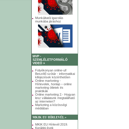
Munkáltatói igazolás
munkába járáshoz
MVP -
SZEMLÉLETFORMÁLÓ
VIDEÓ »
Folyékonyan online-ul!
Beszélő szótár - informatikai
kifejezések közérthetően
Online marketing -
Hírlevelek, honlap – online
marketing ötletek és
praktikák
Online marketing 2.- Hogyan
lesz vállalatunk megtalálható
az interneten?
Marketing a közösségi
médiában
MKIK EU HÍRLEVÉL »
MKIK EU Hírlevél 2019.
Korábbi évek