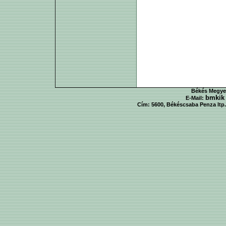
Békés Megyei
bmkik
E-Mail:
Cím: 5600, Békéscsaba Penza ltp. 