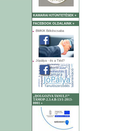
KAMARAI KITÜNTETÉSEK »
FACEBOOK OLDALAINK »
BMKIK Békéscsaba
Jópálya - és a Tiéd?
„DOLGOZVA TANULJ!”
TÁMOP-2.3.4.B-13/1-2013-
0001 »