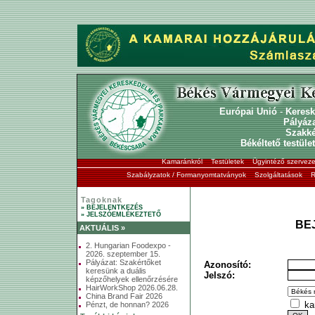
Európai Unió
-
Keresk
Pályáz
Szakk
Békéltető testület
Kamaránkról
Testületek
Ügyintéző szerveze
Szabályzatok / Formanyomtatványok
Szolgáltatások
R
Tagoknak
» BEJELENTKEZÉS
» JELSZÓEMLÉKEZTETŐ
BE
AKTUÁLIS »
2. Hungarian Foodexpo -
2026. szeptember 15.
Pályázat: Szakértőket
Azonosító:
keresünk a duális
Jelszó:
képzőhelyek ellenőrzésére
HairWorkShop 2026.06.28.
China Brand Fair 2026
ka
Pénzt, de honnan? 2026