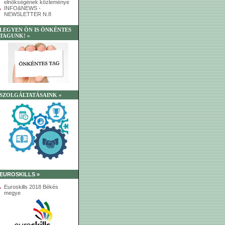
elnökségének közleménye
INFO&NEWS -
NEWSLETTER N.8
LEGYEN ÖN IS ÖNKÉNTES
TAGUNK! »
SZOLGÁLTATÁSAINK »
EUROSKILLS »
Euroskills 2018 Békés
megye