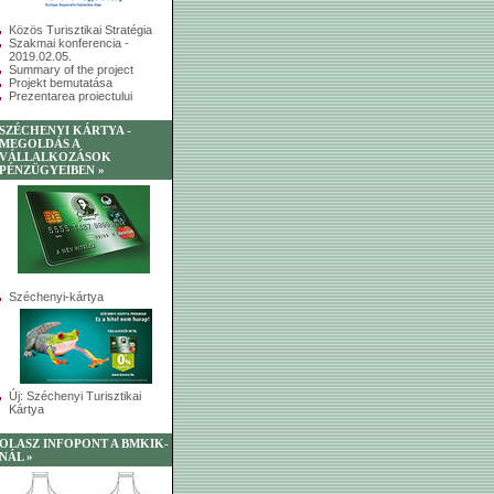
Közös Turisztikai Stratégia
Szakmai konferencia -
2019.02.05.
Summary of the project
Projekt bemutatása
Prezentarea proiectului
SZÉCHENYI KÁRTYA -
MEGOLDÁS A
VÁLLALKOZÁSOK
PÉNZÜGYEIBEN »
Széchenyi-kártya
Új: Széchenyi Turisztikai
Kártya
OLASZ INFOPONT A BMKIK-
NÁL »