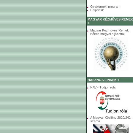
Gyakornoki program
Helpdesk
MAGYAR KÉZMŰVES REMEK
»
Magyar Kézműves Remek
Békés megyei díjazottai
HASZNOS LINKEK »
NAV - Tudjon róla!
A Magyar Közlöny 2020/242.
száma