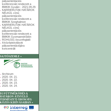
pályaorientációs
konferenciát rendezett a
BMKIK Gyulán - 2021.09.29.
KARRIERUTAK HATÁROK
NÉLKÜL című
pályaorientációs
konferenciát rendezett a
BMKIK Szeghalmon
KARRIERUTAK HATÁROK
NÉLKÜL című
pályaorientációs
konferenciát rendezett a
BMKIK Gyomaendrődön
ROHU331 összefoglaló
A középiskolások
pályaorientációjára
koncentrált
SAJTÓSZEMLE »
Archivum
2020. 04. 21.
2020. 04. 22.
2020. 04. 23.
2020. 04. 24.
EGYÜTTMŰKÖDÉS A
HATÁRON ÁTNYÚLÓ
TERMÉSZETI ÖRÖKSÉG
KÖZÖS KIHÍVÁSAIBAN »