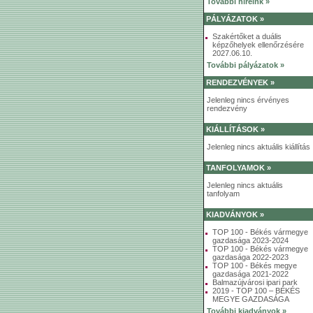
További híreink »
PÁLYÁZATOK »
Szakértőket a duális
képzőhelyek ellenőrzésére
2027.06.10.
További pályázatok »
RENDEZVÉNYEK »
Jelenleg nincs érvényes
rendezvény
KIÁLLÍTÁSOK »
Jelenleg nincs aktuális kiállítás
TANFOLYAMOK »
Jelenleg nincs aktuális
tanfolyam
KIADVÁNYOK »
TOP 100 - Békés vármegye
gazdasága 2023-2024
TOP 100 - Békés vármegye
gazdasága 2022-2023
TOP 100 - Békés megye
gazdasága 2021-2022
Balmazújvárosi ipari park
2019 - TOP 100 – BÉKÉS
MEGYE GAZDASÁGA
További kiadványok »