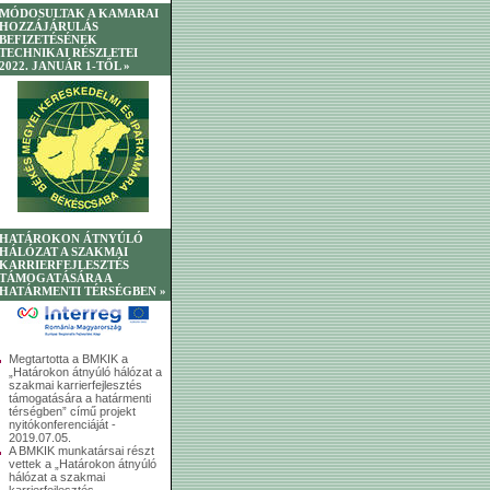
MÓDOSULTAK A KAMARAI
HOZZÁJÁRULÁS
BEFIZETÉSÉNEK
TECHNIKAI RÉSZLETEI
2022. JANUÁR 1-TŐL »
HATÁROKON ÁTNYÚLÓ
HÁLÓZAT A SZAKMAI
KARRIERFEJLESZTÉS
TÁMOGATÁSÁRA A
HATÁRMENTI TÉRSÉGBEN »
Megtartotta a BMKIK a
„Határokon átnyúló hálózat a
szakmai karrierfejlesztés
támogatására a határmenti
térségben” című projekt
nyitókonferenciáját -
2019.07.05.
A BMKIK munkatársai részt
vettek a „Határokon átnyúló
hálózat a szakmai
karrierfejlesztés