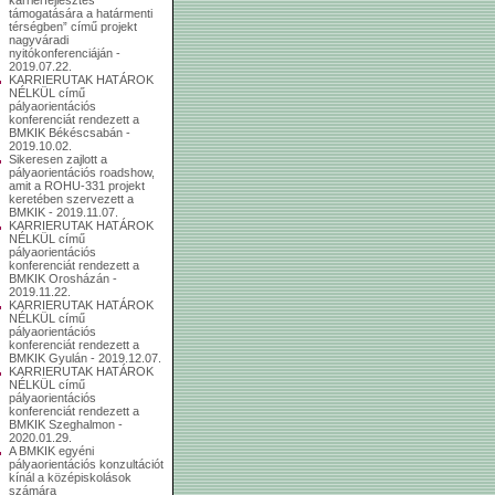
támogatására a határmenti
térségben” című projekt
nagyváradi
nyitókonferenciáján -
2019.07.22.
KARRIERUTAK HATÁROK
NÉLKÜL című
pályaorientációs
konferenciát rendezett a
BMKIK Békéscsabán -
2019.10.02.
Sikeresen zajlott a
pályaorientációs roadshow,
amit a ROHU-331 projekt
keretében szervezett a
BMKIK - 2019.11.07.
KARRIERUTAK HATÁROK
NÉLKÜL című
pályaorientációs
konferenciát rendezett a
BMKIK Orosházán -
2019.11.22.
KARRIERUTAK HATÁROK
NÉLKÜL című
pályaorientációs
konferenciát rendezett a
BMKIK Gyulán - 2019.12.07.
KARRIERUTAK HATÁROK
NÉLKÜL című
pályaorientációs
konferenciát rendezett a
BMKIK Szeghalmon -
2020.01.29.
A BMKIK egyéni
pályaorientációs konzultációt
kínál a középiskolások
számára