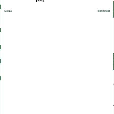
[vissza]
[oldal teteje]