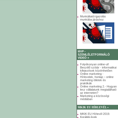
Munkáltatói igazolás
munkába járáshoz
MVP -
SZEMLÉLETFORMÁLÓ
VIDEÓ »
Folyékonyan online-ul!
Beszélő szótár - informatikai
kifejezések közérthetően
Online marketing -
Hírlevelek, honlap – online
marketing ötletek és
praktikák
Online marketing 2.- Hogyan
lesz vállalatunk megtalálható
az interneten?
Marketing a közösségi
médiában
MKIK EU HÍRLEVÉL »
MKIK EU Hírlevél 2019.
Korábbi évek