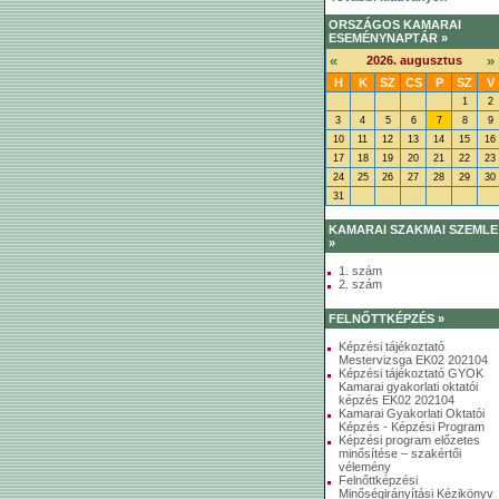
ORSZÁGOS KAMARAI
ESEMÉNYNAPTÁR »
«
»
2026. augusztus
H
K
SZ
CS
P
SZ
V
1
2
3
4
5
6
7
8
9
10
11
12
13
14
15
16
17
18
19
20
21
22
23
24
25
26
27
28
29
30
31
KAMARAI SZAKMAI SZEMLE
»
1. szám
2. szám
FELNŐTTKÉPZÉS »
Képzési tájékoztató
Mestervizsga EK02 202104
Képzési tájékoztató GYOK
Kamarai gyakorlati oktatói
képzés EK02 202104
Kamarai Gyakorlati Oktatói
Képzés - Képzési Program
Képzési program előzetes
minősítése – szakértői
vélemény
Felnőttképzési
Minőségirányítási Kézikönyv