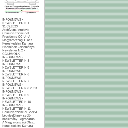
INFO&NEWS -
NEWSLETTER N.1 -
31.05.2023
Archívum / Archivio
Comunicazione del
Presidente CCIU - A
Magyarországi Olasz
Kereskedelmi Kamara
Elnökének közleménye
Newsletter N.2 -
CCIU/MOLK
INFO&NEWS -
NEWSLETTER N.3
INFO&NEWS -
NEWSLETTER N.5
INFO&NEWS -
NEWSLETTER N.6
INFO&NEWS -
NEWSLETTER N.7
INFO&NEWS -
NEWSLETTER N.8 2023
INFO&NEWS -
NEWSLETTER N.9
INFO&NEWS -
NEWSLETTER N.10
INFO&NEWS -
NEWSLETTER N.11
Comunicazione ai Soci/ A
képviselőknek szóló
közlemény - Agrosardo
A Magyarországi Olasz
Kereskedelmi Kamara