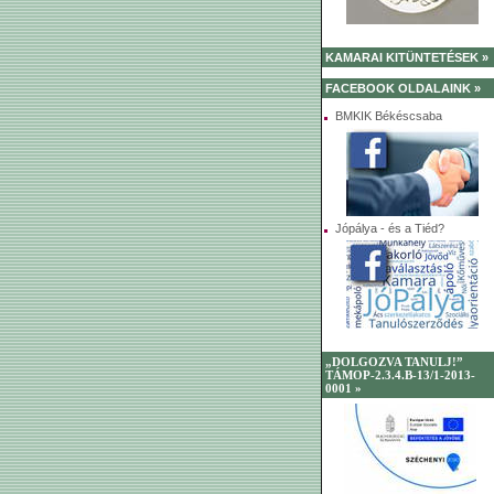
KAMARAI KITÜNTETÉSEK »
FACEBOOK OLDALAINK »
BMKIK Békéscsaba
Jópálya - és a Tiéd?
„DOLGOZVA TANULJ!”
TÁMOP-2.3.4.B-13/1-2013-
0001 »