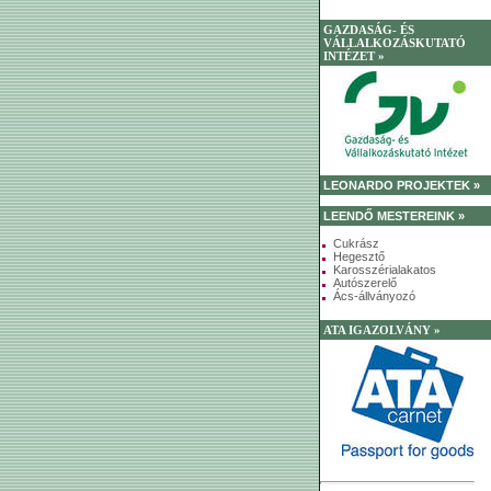
GAZDASÁG- ÉS
VÁLLALKOZÁSKUTATÓ
INTÉZET »
LEONARDO PROJEKTEK »
LEENDŐ MESTEREINK »
Cukrász
Hegesztő
Karosszérialakatos
Autószerelő
Ács-állványozó
ATA IGAZOLVÁNY »