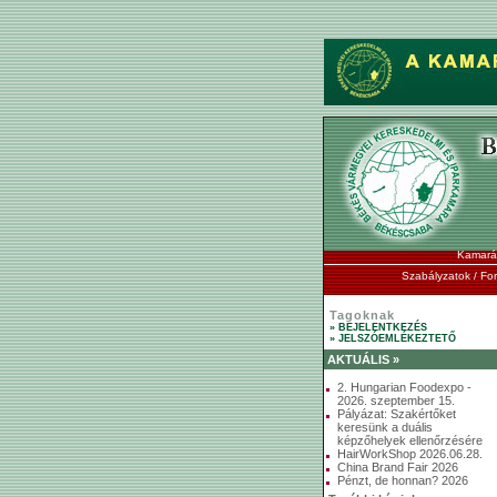
Kamará
Szabályzatok / F
Tagoknak
» BEJELENTKEZÉS
» JELSZÓEMLÉKEZTETŐ
AKTUÁLIS »
2. Hungarian Foodexpo -
2026. szeptember 15.
Pályázat: Szakértőket
keresünk a duális
képzőhelyek ellenőrzésére
HairWorkShop 2026.06.28.
China Brand Fair 2026
Pénzt, de honnan? 2026