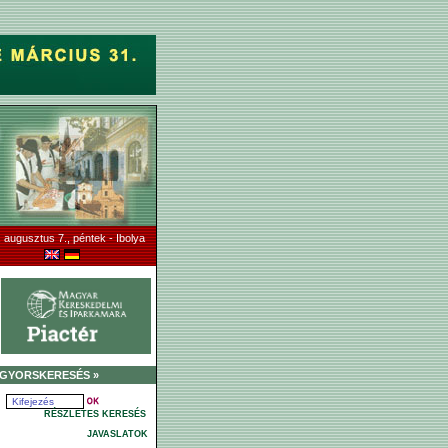
 augusztus 7., péntek - Ibolya
GYORSKERESÉS »
RÉSZLETES KERESÉS
JAVASLATOK