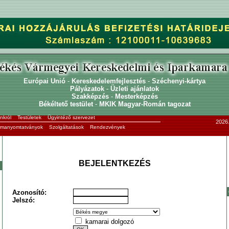
Európai Unió
-
Kereskedelemfejlesztés
-
Széchenyi-kártya
Pályázatok
-
Üzleti ajánlatok
Szakképzés
-
Mesterképzés
Békéltető testület
-
MKIK Magyar-Román tagozat
nkról
Testületek
Ügyintéző szervezet
2026.
ormanyomtatványok
Szolgáltatások
Rendezvények
BEJELENTKEZÉS
Azonosító:
Jelszó:
kamarai dolgozó