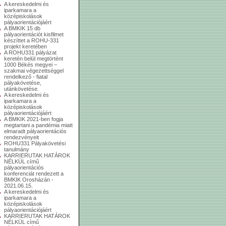
A kereskedelmi és
iparkamara a
középiskolások
pályaorientációjáért
A BMKIK 15 db
pályaorientációt kisfilmet
készíttet a ROHU-331
projekt keretében
A ROHU331 pályázat
keretén belül megtörtént
1000 Békés megyei –
szakmai végezettséggel
rendelkező - fiatal
pályakövetése,
utánkövetése.
A kereskedelmi és
iparkamara a
középiskolások
pályaorientációjáért
A BMKIK 2021-ben fogja
megtartani a pandémia miatt
elmaradt pályaorientációs
rendezvényeit
ROHU331 Pályakövetési
tanulmány
KARRIERUTAK HATÁROK
NÉLKÜL című
pályaorientációs
konferenciát rendezett a
BMKIK Orosházán -
2021.06.15.
A kereskedelmi és
iparkamara a
középiskolások
pályaorientációjáért
KARRIERUTAK HATÁROK
NÉLKÜL című