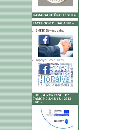
KAMARAI KITÜNTETÉSEK »
FACEBOOK OLDALAINK »
BMKIK Békéscsaba
Jópálya - és a Tiéd?
„DOLGOZVA TANULJ!”
TÁMOP-2.3.4.B-13/1-2013-
0001 »