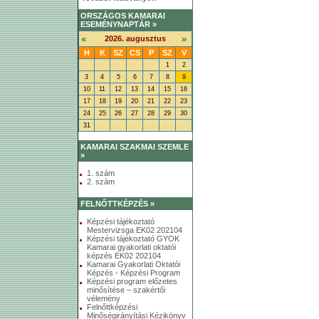
ORSZÁGOS KAMARAI
ESEMÉNYNAPTÁR »
«
»
2026. augusztus
H
K
SZ
CS
P
SZ
V
1
2
3
4
5
6
7
8
9
10
11
12
13
14
15
16
17
18
19
20
21
22
23
24
25
26
27
28
29
30
31
KAMARAI SZAKMAI SZEMLE
»
1. szám
2. szám
FELNŐTTKÉPZÉS »
Képzési tájékoztató
Mestervizsga EK02 202104
Képzési tájékoztató GYOK
Kamarai gyakorlati oktatói
képzés EK02 202104
Kamarai Gyakorlati Oktatói
Képzés - Képzési Program
Képzési program előzetes
minősítése – szakértői
vélemény
Felnőttképzési
Minőségirányítási Kézikönyv