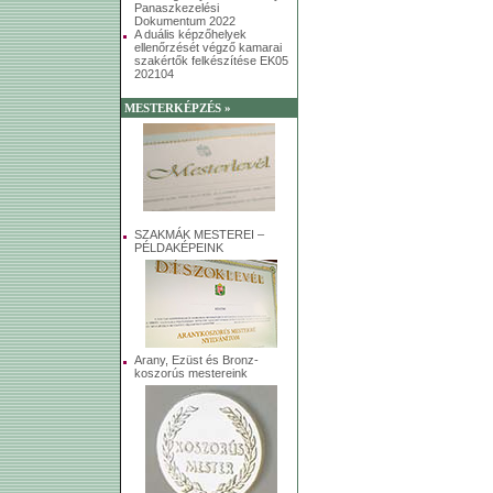
Panaszkezelési
Dokumentum 2022
A duális képzőhelyek
ellenőrzését végző kamarai
szakértők felkészítése EK05
202104
MESTERKÉPZÉS »
SZAKMÁK MESTEREI –
PÉLDAKÉPEINK
Arany, Ezüst és Bronz-
koszorús mestereink