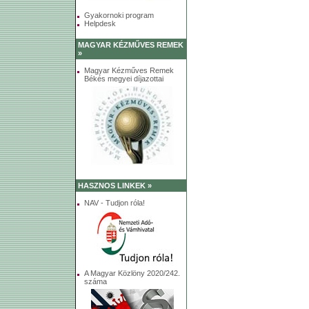
Gyakornoki program
Helpdesk
MAGYAR KÉZMŰVES REMEK
»
Magyar Kézműves Remek
Békés megyei díjazottai
HASZNOS LINKEK »
NAV - Tudjon róla!
A Magyar Közlöny 2020/242.
száma