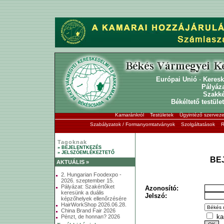
Európai Unió
-
Keresk
Pályáz
Szakk
Békéltető testület
Kamaránkról
Testületek
Ügyintéző szerveze
Szabályzatok / Formanyomtatványok
Szolgáltatások
R
Tagoknak
» BEJELENTKEZÉS
» JELSZÓEMLÉKEZTETŐ
BE
AKTUÁLIS »
2. Hungarian Foodexpo -
2026. szeptember 15.
Pályázat: Szakértőket
Azonosító:
keresünk a duális
Jelszó:
képzőhelyek ellenőrzésére
HairWorkShop 2026.06.28.
China Brand Fair 2026
ka
Pénzt, de honnan? 2026