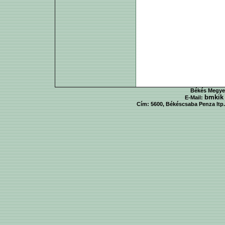
Békés Megyei
bmkik
E-Mail:
Cím: 5600, Békéscsaba Penza ltp. 