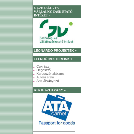
GAZDASÁG- ÉS
VÁLLALKOZÁSKUTATÓ
INTÉZET »
LEONARDO PROJEKTEK »
LEENDŐ MESTEREINK »
Cukrász
Hegesztő
Karosszérialakatos
Autószerelő
Ács-állványozó
ATA IGAZOLVÁNY »