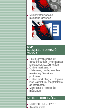
Munkáltatói igazolás
munkába járáshoz
MVP -
SZEMLÉLETFORMÁLÓ
VIDEÓ »
Folyékonyan online-ul!
Beszélő szótár - informatikai
kifejezések közérthetően
Online marketing -
Hírlevelek, honlap – online
marketing ötletek és
praktikák
Online marketing 2.- Hogyan
lesz vállalatunk megtalálható
az interneten?
Marketing a közösségi
médiában
MKIK EU HÍRLEVÉL »
MKIK EU Hírlevél 2019.
Korábbi évek