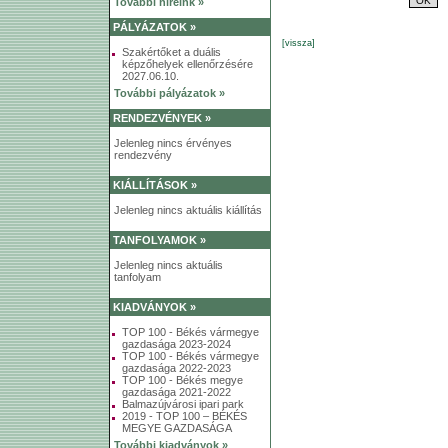
További híreink »
PÁLYÁZATOK »
[vissza]
Szakértőket a duális
képzőhelyek ellenőrzésére
2027.06.10.
További pályázatok »
RENDEZVÉNYEK »
Jelenleg nincs érvényes
rendezvény
KIÁLLÍTÁSOK »
Jelenleg nincs aktuális kiállítás
TANFOLYAMOK »
Jelenleg nincs aktuális
tanfolyam
KIADVÁNYOK »
TOP 100 - Békés vármegye
gazdasága 2023-2024
TOP 100 - Békés vármegye
gazdasága 2022-2023
TOP 100 - Békés megye
gazdasága 2021-2022
Balmazújvárosi ipari park
2019 - TOP 100 – BÉKÉS
MEGYE GAZDASÁGA
További kiadványok »