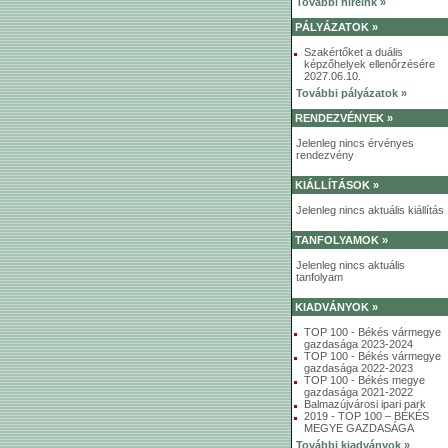
További híreink »
PÁLYÁZATOK »
Szakértőket a duális
képzőhelyek ellenőrzésére
2027.06.10.
További pályázatok »
RENDEZVÉNYEK »
Jelenleg nincs érvényes
rendezvény
KIÁLLÍTÁSOK »
Jelenleg nincs aktuális kiállítás
TANFOLYAMOK »
Jelenleg nincs aktuális
tanfolyam
KIADVÁNYOK »
TOP 100 - Békés vármegye
gazdasága 2023-2024
TOP 100 - Békés vármegye
gazdasága 2022-2023
TOP 100 - Békés megye
gazdasága 2021-2022
Balmazújvárosi ipari park
2019 - TOP 100 – BÉKÉS
MEGYE GAZDASÁGA
További kiadványok »