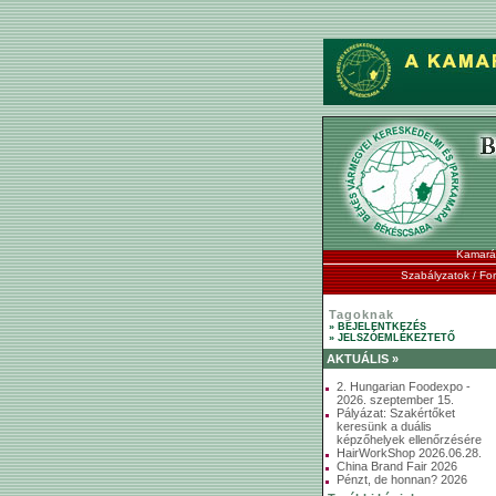
Kamará
Szabályzatok / F
Tagoknak
» BEJELENTKEZÉS
» JELSZÓEMLÉKEZTETŐ
AKTUÁLIS »
2. Hungarian Foodexpo -
2026. szeptember 15.
Pályázat: Szakértőket
keresünk a duális
képzőhelyek ellenőrzésére
HairWorkShop 2026.06.28.
China Brand Fair 2026
Pénzt, de honnan? 2026