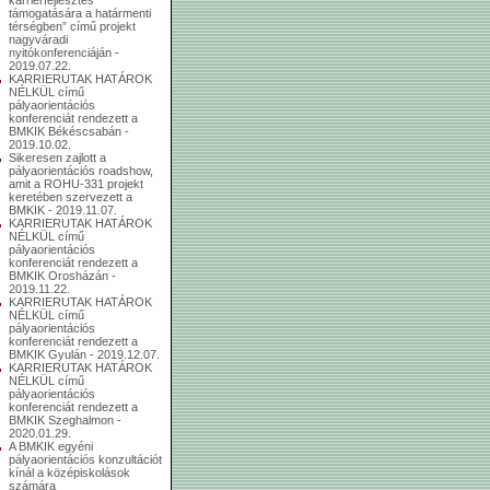
támogatására a határmenti
térségben” című projekt
nagyváradi
nyitókonferenciáján -
2019.07.22.
KARRIERUTAK HATÁROK
NÉLKÜL című
pályaorientációs
konferenciát rendezett a
BMKIK Békéscsabán -
2019.10.02.
Sikeresen zajlott a
pályaorientációs roadshow,
amit a ROHU-331 projekt
keretében szervezett a
BMKIK - 2019.11.07.
KARRIERUTAK HATÁROK
NÉLKÜL című
pályaorientációs
konferenciát rendezett a
BMKIK Orosházán -
2019.11.22.
KARRIERUTAK HATÁROK
NÉLKÜL című
pályaorientációs
konferenciát rendezett a
BMKIK Gyulán - 2019.12.07.
KARRIERUTAK HATÁROK
NÉLKÜL című
pályaorientációs
konferenciát rendezett a
BMKIK Szeghalmon -
2020.01.29.
A BMKIK egyéni
pályaorientációs konzultációt
kínál a középiskolások
számára