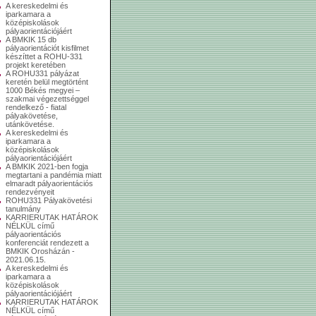
A kereskedelmi és
iparkamara a
középiskolások
pályaorientációjáért
A BMKIK 15 db
pályaorientációt kisfilmet
készíttet a ROHU-331
projekt keretében
A ROHU331 pályázat
keretén belül megtörtént
1000 Békés megyei –
szakmai végezettséggel
rendelkező - fiatal
pályakövetése,
utánkövetése.
A kereskedelmi és
iparkamara a
középiskolások
pályaorientációjáért
A BMKIK 2021-ben fogja
megtartani a pandémia miatt
elmaradt pályaorientációs
rendezvényeit
ROHU331 Pályakövetési
tanulmány
KARRIERUTAK HATÁROK
NÉLKÜL című
pályaorientációs
konferenciát rendezett a
BMKIK Orosházán -
2021.06.15.
A kereskedelmi és
iparkamara a
középiskolások
pályaorientációjáért
KARRIERUTAK HATÁROK
NÉLKÜL című