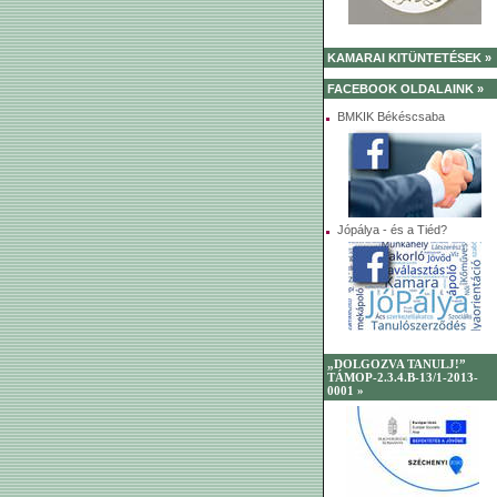
KAMARAI KITÜNTETÉSEK »
FACEBOOK OLDALAINK »
BMKIK Békéscsaba
Jópálya - és a Tiéd?
„DOLGOZVA TANULJ!”
TÁMOP-2.3.4.B-13/1-2013-
0001 »