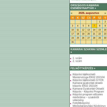
ORSZÁGOS KAMARAI
ESEMÉNYNAPTÁR »
«
»
2026. augusztus
H
K
SZ
CS
P
SZ
V
1
2
3
4
5
6
7
8
9
10
11
12
13
14
15
16
17
18
19
20
21
22
23
24
25
26
27
28
29
30
31
KAMARAI SZAKMAI SZEMLE
»
1. szám
2. szám
FELNŐTTKÉPZÉS »
Képzési tájékoztató
Mestervizsga EK02 202104
Képzési tájékoztató GYOK
Kamarai gyakorlati oktatói
képzés EK02 202104
Kamarai Gyakorlati Oktatói
Képzés - Képzési Program
Képzési program előzetes
minősítése – szakértői
vélemény
Felnőttképzési
Minőségirányítási Kézikönyv