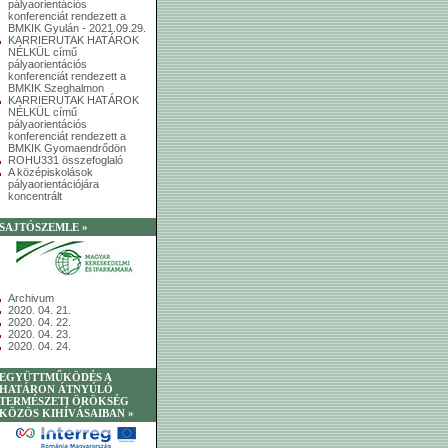
pályaorientációs
konferenciát rendezett a
BMKIK Gyulán - 2021.09.29.
KARRIERUTAK HATÁROK
NÉLKÜL című
pályaorientációs
konferenciát rendezett a
BMKIK Szeghalmon
KARRIERUTAK HATÁROK
NÉLKÜL című
pályaorientációs
konferenciát rendezett a
BMKIK Gyomaendrődön
ROHU331 összefoglaló
A középiskolások
pályaorientációjára
koncentrált
SAJTÓSZEMLE »
Archivum
2020. 04. 21.
2020. 04. 22.
2020. 04. 23.
2020. 04. 24.
EGYÜTTMŰKÖDÉS A
HATÁRON ÁTNYÚLÓ
TERMÉSZETI ÖRÖKSÉG
KÖZÖS KIHÍVÁSAIBAN »