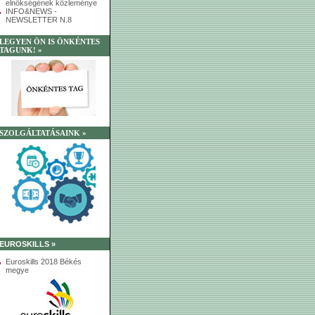
elnökségének közleménye
INFO&NEWS -
NEWSLETTER N.8
LEGYEN ÖN IS ÖNKÉNTES
TAGUNK! »
SZOLGÁLTATÁSAINK »
EUROSKILLS »
Euroskills 2018 Békés
megye