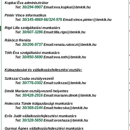
Kupkai Éva adminisztrátor
30/294-9907
Tel:
Email:eva.kupkai@bmkik.hu
Pintér Vince informatikus
30/145-4869
66/324-976
Tel:
Email:vince.pinter@bmkik.hu
Rigó Lilla szolgáltatási munkatárs
30/607-3286
Tel:
Email:lilla.rigo@bmkik.hu
Rákóczi Renáta
30/206-9737
Tel:
Email:renata.rakoczi@bmkik.hu
Tóth Éva szolgáltatási munkatárs
30/850-5690
Tel:
Email:eva.toth@bmkik.hu
Külgazdasági és vállalkozásfejlesztési osztály:
Szikszai Csaba
osztályvezető
30/776-0302
Tel:
Email:szikszai@bmkik.hu
Dinók Mariann
osztályvezető helyettes
30/428-2916
Tel:
Email:mariann.dinok@bmkik.hu
Holecska Tünde külgazdasági munkatárs
30/369-0144
Tel:
Email:holecska@bmkik.hu
Erős Judit vállalkozásfejlesztési munkatárs
30/328-5650
Tel:
Email:oroshaza@bmkik.hu
Gurmai Ágnes vállalkozásfejlesztési munkatárs