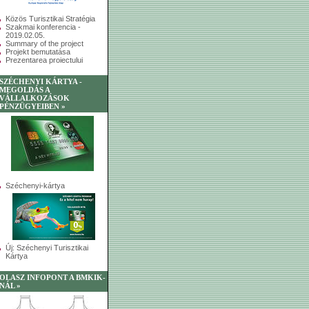
Közös Turisztikai Stratégia
Szakmai konferencia -
2019.02.05.
Summary of the project
Projekt bemutatása
Prezentarea proiectului
SZÉCHENYI KÁRTYA -
MEGOLDÁS A
VÁLLALKOZÁSOK
PÉNZÜGYEIBEN »
Széchenyi-kártya
Új: Széchenyi Turisztikai
Kártya
OLASZ INFOPONT A BMKIK-
NÁL »