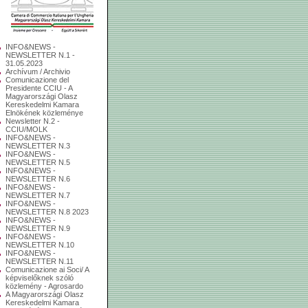
INFO&NEWS -
NEWSLETTER N.1 -
31.05.2023
Archívum / Archivio
Comunicazione del
Presidente CCIU - A
Magyarországi Olasz
Kereskedelmi Kamara
Elnökének közleménye
Newsletter N.2 -
CCIU/MOLK
INFO&NEWS -
NEWSLETTER N.3
INFO&NEWS -
NEWSLETTER N.5
INFO&NEWS -
NEWSLETTER N.6
INFO&NEWS -
NEWSLETTER N.7
INFO&NEWS -
NEWSLETTER N.8 2023
INFO&NEWS -
NEWSLETTER N.9
INFO&NEWS -
NEWSLETTER N.10
INFO&NEWS -
NEWSLETTER N.11
Comunicazione ai Soci/ A
képviselőknek szóló
közlemény - Agrosardo
A Magyarországi Olasz
Kereskedelmi Kamara