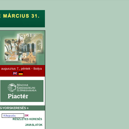
 augusztus 7., péntek - Ibolya
GYORSKERESÉS »
RÉSZLETES KERESÉS
JAVASLATOK