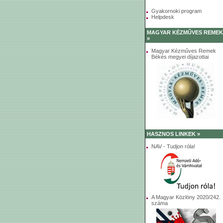
Gyakornoki program
Helpdesk
MAGYAR KÉZMŰVES REMEK
»
Magyar Kézműves Remek
Békés megyei díjazottai
HASZNOS LINKEK »
NAV - Tudjon róla!
A Magyar Közlöny 2020/242.
száma