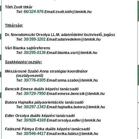
Tóth Zsolt titkár
66/324-976
Tel:
Email:zsolt.toth@bmkik.hu
Titkárság:
Dr. Novodomszki Orsolya LL.M. adatvédelmi tisztviselő, jogász
30/399-3201
Tel:
Email:adatvedelem@bmkik.hu
Vári Bianka sajtóreferens
30/295-0136
Tel:
Email:bianka.vari@bmkik.hu
Szakképzési osztály:
Mészárosné Szabó Anna
stratégiai koordinátor
(osztályvezető)
30/776-0305
Tel:
Email:anna.szabo@bmkik.hu
Bencsik Emese duális képzési tanácsadó
30/729-7950
Tel:
Email:emese.bencsik@bmkik.hu
Butora Hajnalka pályaorientációs tanácsadó
30/297-1343
Tel:
Email:hajnalka.butora@bmkik.hu
Edler Orsolya duális képzési tanácsadó
30/928-4169
Tel:
Email:orsolya.edler@bmkik.hu
Fabiszné Pántya Erika duális képzési tanácsadó
30/546-4417
Tel:
Email:erika.fabisz@bmkik.hu