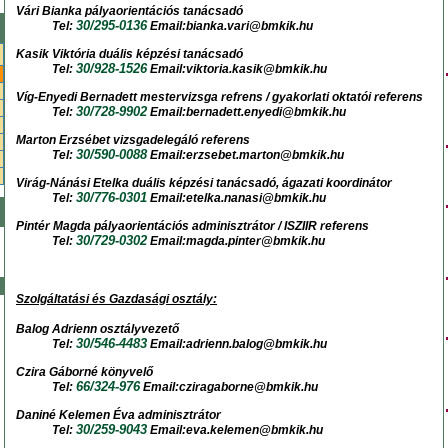
Vári Bianka pályaorientációs tanácsadó
30/295-0136
Tel:
Email:bianka.vari@bmkik.hu
Kasik Viktória duális képzési tanácsadó
30/928-1526
Tel:
Email:viktoria.kasik@bmkik.hu
Víg-Enyedi Bernadett mestervizsga refrens / gyakorlati oktatói referens
30/728-9902
Tel:
Email:bernadett.enyedi@bmkik.hu
Marton Erzsébet vizsgadelegáló referens
30/590-0088
Tel:
Email:erzsebet.marton@bmkik.hu
Virág-Nánási Etelka duális képzési tanácsadó, ágazati koordinátor
30/776-0301
Tel:
Email:etelka.nanasi@bmkik.hu
Pintér Magda pályaorientációs adminisztrátor / ISZIIR referens
30/729-0302
Tel:
Email:magda.pinter@bmkik.hu
Szolgáltatási és Gazdasági osztály:
Balog Adrienn
osztályvezető
30/546-4483
Tel:
Email:adrienn.balog@bmkik.hu
Czira Gáborné könyvelő
66/324-976
Tel:
Email:cziragaborne@bmkik.hu
Daniné Kelemen Éva adminisztrátor
30/259-9043
Tel:
Email:eva.kelemen@bmkik.hu