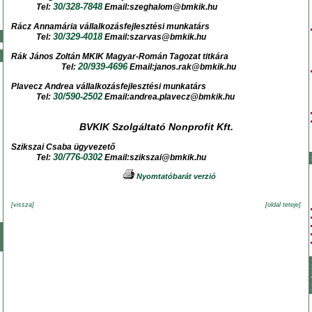
30/328-7848
Tel:
Email:szeghalom@bmkik.hu
Rácz Annamária vállalkozásfejlesztési munkatárs
30/329-4018
Tel:
Email:szarvas@bmkik.hu
Rák János Zoltán MKIK Magyar-Román Tagozat titkára
20/939-4696
Tel:
Email:janos.rak@bmkik.hu
Plavecz Andrea vállalkozásfejlesztési munkatárs
30/590-2502
Tel:
Email:andrea.plavecz@bmkik.hu
BVKIK Szolgáltató Nonprofit Kft.
Szikszai Csaba
ügyvezető
30/776-0302
Tel:
Email:szikszai@bmkik.hu
Nyomtatóbarát verzió
[vissza]
[oldal teteje]