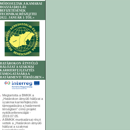
MÓDOSULTAK A KAMARAI
HOZZÁJÁRULÁS
BEFIZETÉSÉNEK
TECHNIKAI RÉSZLETEI
2022. JANUÁR 1-TŐL »
HATÁROKON ÁTNYÚLÓ
HÁLÓZAT A SZAKMAI
KARRIERFEJLESZTÉS
TÁMOGATÁSÁRA A
HATÁRMENTI TÉRSÉGBEN »
Megtartotta a BMKIK a
„Határokon átnyúló hálózat a
szakmai karrierfejlesztés
támogatására a határmenti
térségben” című projekt
nyitókonferenciáját -
2019.07.05.
A BMKIK munkatársai részt
vettek a „Határokon átnyúló
hálózat a szakmai
karrierfejlesztés