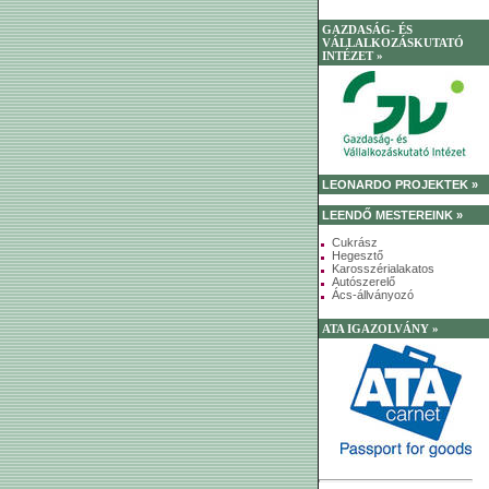
GAZDASÁG- ÉS
VÁLLALKOZÁSKUTATÓ
INTÉZET »
LEONARDO PROJEKTEK »
LEENDŐ MESTEREINK »
Cukrász
Hegesztő
Karosszérialakatos
Autószerelő
Ács-állványozó
ATA IGAZOLVÁNY »