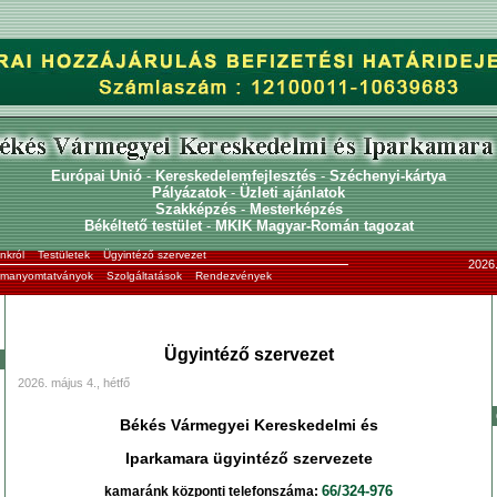
Európai Unió
-
Kereskedelemfejlesztés
-
Széchenyi-kártya
Pályázatok
-
Üzleti ajánlatok
Szakképzés
-
Mesterképzés
Békéltető testület
-
MKIK Magyar-Román tagozat
nkról
Testületek
Ügyintéző szervezet
2026.
ormanyomtatványok
Szolgáltatások
Rendezvények
Ügyintéző szervezet
2026. május 4., hétfő
Békés Vármegyei Kereskedelmi és
Iparkamara ügyintéző szervezete
66/324-976
kamaránk központi telefonszáma: