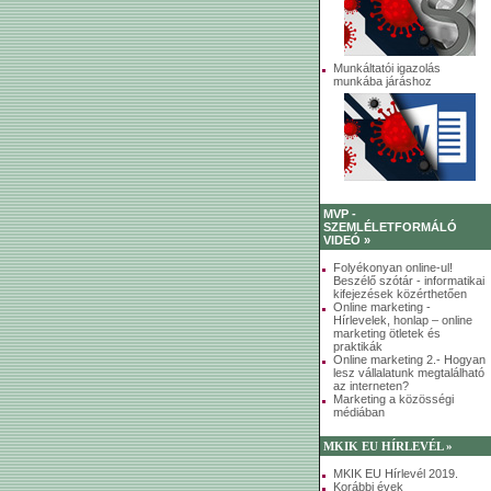
Munkáltatói igazolás
munkába járáshoz
MVP -
SZEMLÉLETFORMÁLÓ
VIDEÓ »
Folyékonyan online-ul!
Beszélő szótár - informatikai
kifejezések közérthetően
Online marketing -
Hírlevelek, honlap – online
marketing ötletek és
praktikák
Online marketing 2.- Hogyan
lesz vállalatunk megtalálható
az interneten?
Marketing a közösségi
médiában
MKIK EU HÍRLEVÉL »
MKIK EU Hírlevél 2019.
Korábbi évek