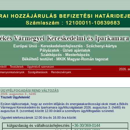
Európai Unió
-
Kereskedelemfejlesztés
-
Széchenyi-kártya
Pályázatok
-
Üzleti ajánlatok
Szakképzés
-
Mesterképzés
Békéltető testület
-
MKIK Magyar-Román tagozat
nkról
Testületek
Ügyintéző szervezet
2026. a
ormanyomtatványok
Szolgáltatások
Rendezvények
ÜGYFÉLFOGADÁSI REND VÁLTOZÁS
2026. augusztus 3., hétfő
Tisztelt Ügyfeleink!
Ezúton tájékoztatjuk, hogy az extrém időjárás és energiatakarékossági okok miatt a Békés
Vármegyei Kereskedelmi és Iparkamara ügyfélszolgálatain 2026. augusztus 3. (hétfő) és
augusztus 8. (szombat) között 12.00 órától a személyes ügyfélfogadás szünetel.
Ügyeleti telefonszámok 12.00 óra és 16.00 óra között:
külgazdaság és vállalkozásfejlesztés:
+36-30/369-0144