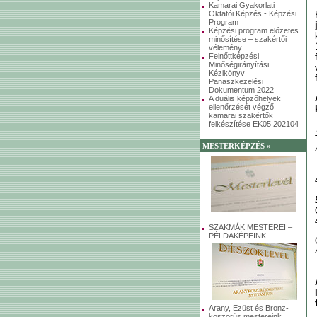
Kamarai Gyakorlati
Oktatói Képzés - Képzési
Program
Képzési program előzetes
minősítése – szakértői
vélemény
Felnőttképzési
Minőségirányítási
Kézikönyv
Panaszkezelési
Dokumentum 2022
A duális képzőhelyek
ellenőrzését végző
kamarai szakértők
felkészítése EK05 202104
MESTERKÉPZÉS »
SZAKMÁK MESTEREI –
PÉLDAKÉPEINK
Arany, Ezüst és Bronz-
koszorús mestereink