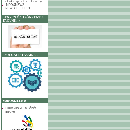
elnökségének közleménye
INFO&NEWS -
NEWSLETTER N.8
LEGYEN ÖN IS ÖNKÉNTES
TAGUNK! »
SZOLGÁLTATÁSAINK »
EUROSKILLS »
Euroskills 2018 Békés
megye