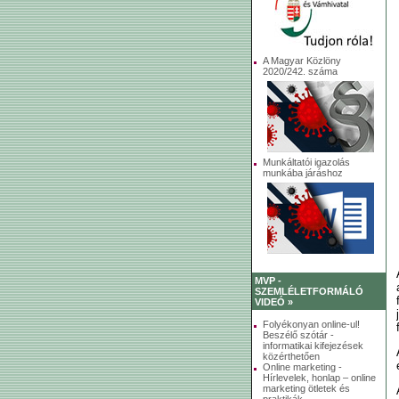
A Magyar Közlöny
2020/242. száma
Munkáltatói igazolás
munkába járáshoz
MVP -
SZEMLÉLETFORMÁLÓ
VIDEÓ »
Folyékonyan online-ul!
Beszélő szótár -
informatikai kifejezések
közérthetően
Online marketing -
Hírlevelek, honlap – online
marketing ötletek és