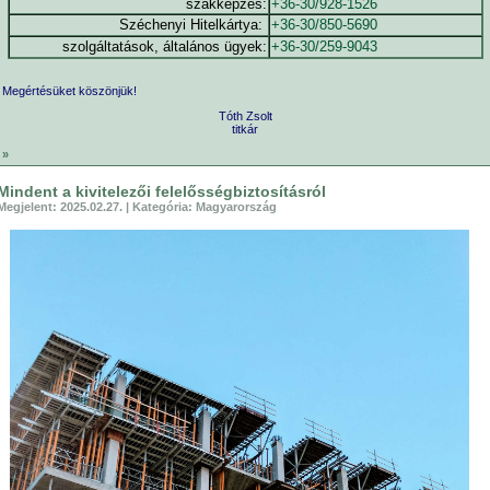
szakképzés:
+36-30/928-1526
Széchenyi Hitelkártya:
+36-30/850-5690
szolgáltatások, általános ügyek:
+36-30/259-9043
Megértésüket köszönjük!
Tóth Zsolt
titkár
»
Mindent a kivitelezői felelősségbiztosításról
Megjelent: 2025.02.27. | Kategória: Magyarország