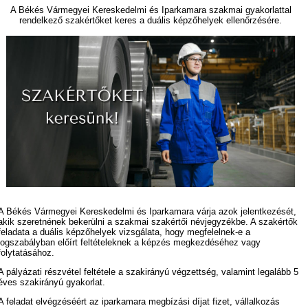
A Békés Vármegyei Kereskedelmi és Iparkamara szakmai gyakorlattal
rendelkező szakértőket keres a duális képzőhelyek ellenőrzésére.
A Békés Vármegyei Kereskedelmi és Iparkamara várja azok jelentkezését,
akik szeretnének bekerülni a szakmai szakértői névjegyzékbe. A szakértők
feladata a duális képzőhelyek vizsgálata, hogy megfelelnek-e a
jogszabályban előírt feltételeknek a képzés megkezdéséhez vagy
folytatásához.
A pályázati részvétel feltétele a szakirányú végzettség, valamint legalább 5
éves szakirányú gyakorlat.
A feladat elvégzéséért az iparkamara megbízási díjat fizet, vállalkozás