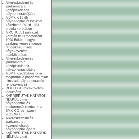
A kereskedelmi és
iparkamara a
középiskolások
pályaorientációjáért
A BMKIK 15 db
pályaorientációt kisfilmet
készíttet a ROHU-331
projekt keretében
A ROHU331 pályázat
keretén belül megtörtént
1000 Békés megyei –
szakmai végezettséggel
rendelkező - fiatal
pályakövetése,
utánkövetése.
A kereskedelmi és
iparkamara a
középiskolások
pályaorientációjáért
A BMKIK 2021-ben fogja
megtartani a pandémia miatt
elmaradt pályaorientációs
rendezvényeit
ROHU331 Pályakövetési
tanulmány
KARRIERUTAK HATÁROK
NÉLKÜL című
pályaorientációs
konferenciát rendezett a
BMKIK Orosházán -
2021.06.15.
A kereskedelmi és
iparkamara a
középiskolások
pályaorientációjáért
KARRIERUTAK HATÁROK
NÉLKÜL című