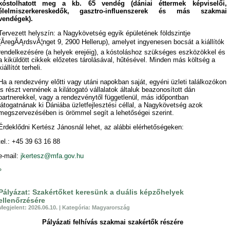
kóstolhatott meg a kb. 65 vendég (dániai éttermek képviselői,
élelmiszerkereskedők, gasztro-influenszerek és más szakmai
vendégek).
Tervezett helyszín: a Nagykövetség egyik épületének földszintje
(ĂregĂĄrdsvĂ¦nget 9, 2900 Hellerup), amelyet ingyenesen bocsát a kiállítók
rendelkezésére (a helyek erejéig), a kóstoláshoz szükséges eszközökkel és
a kiküldött cikkek előzetes tárolásával, hűtésével. Minden más költség a
kiállítót terheli.
Ha a rendezvény előtti vagy utáni napokban saját, egyéni üzleti találkozókon
is részt vennének a kilátogató vállalatok általuk beazonosított dán
partnerekkel, vagy a rendezvénytől függetlenül, más időpontban
látogatnának ki Dániába üzletfejlesztési céllal, a Nagykövetség azok
megszervezésében is örömmel segít a lehetőségei szerint.
Érdeklődni Kertész Jánosnál lehet, az alábbi elérhetőségeken:
tel.: +45 39 63 16 88
e-mail:
jkertesz@mfa.gov.hu
»
Pályázat: Szakértőket keresünk a duális képzőhelyek
ellenőrzésére
Megjelent: 2026.06.10. | Kategória: Magyarország
Pályázati felhívás szakmai szakértők részére