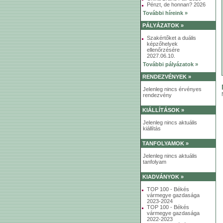
Pénzt, de honnan? 2026
További híreink »
PÁLYÁZATOK »
Szakértőket a duális
képzőhelyek
ellenőrzésére
2027.06.10.
További pályázatok »
RENDEZVÉNYEK »
Jelenleg nincs érvényes
rendezvény
KIÁLLÍTÁSOK »
Jelenleg nincs aktuális
kiállítás
TANFOLYAMOK »
Jelenleg nincs aktuális
tanfolyam
KIADVÁNYOK »
TOP 100 - Békés
vármegye gazdasága
2023-2024
TOP 100 - Békés
vármegye gazdasága
2022-2023