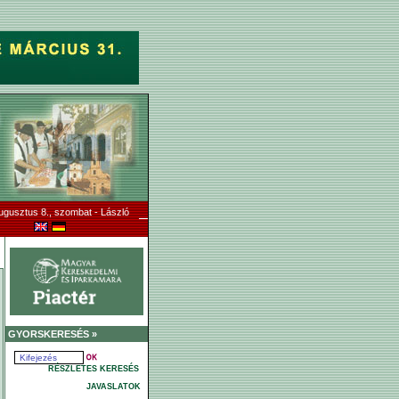
ugusztus 8., szombat - László
GYORSKERESÉS »
RÉSZLETES KERESÉS
JAVASLATOK