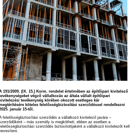
A 191/2009. (IX. 15.) Korm. rendelet értelmében az építőipari kivitelező
tevékenységeket végző vállalkozás az általa vállalt építőipari
kivitelezési tevékenység körében okozott esetleges kár
megtérítésére köteles felelősségbiztosítási szerződéssel rendelkezni
2025. január 15-től.
A felelősségbiztosítási szerződés a vállalkozó kivitelező javára –
szerződőként – más személy is megkötheti, ebben az esetben a
felelősségbiztosítási szerződés biztosítottjaként a vállalkozó kivitelezőt kell
nevesíteni.