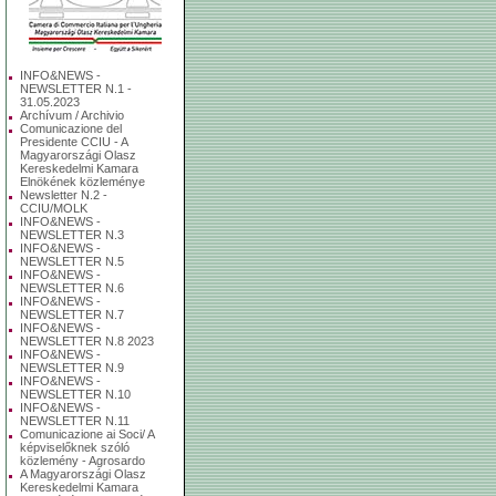
INFO&NEWS -
NEWSLETTER N.1 -
31.05.2023
Archívum / Archivio
Comunicazione del
Presidente CCIU - A
Magyarországi Olasz
Kereskedelmi Kamara
Elnökének közleménye
Newsletter N.2 -
CCIU/MOLK
INFO&NEWS -
NEWSLETTER N.3
INFO&NEWS -
NEWSLETTER N.5
INFO&NEWS -
NEWSLETTER N.6
INFO&NEWS -
NEWSLETTER N.7
INFO&NEWS -
NEWSLETTER N.8 2023
INFO&NEWS -
NEWSLETTER N.9
INFO&NEWS -
NEWSLETTER N.10
INFO&NEWS -
NEWSLETTER N.11
Comunicazione ai Soci/ A
képviselőknek szóló
közlemény - Agrosardo
A Magyarországi Olasz
Kereskedelmi Kamara