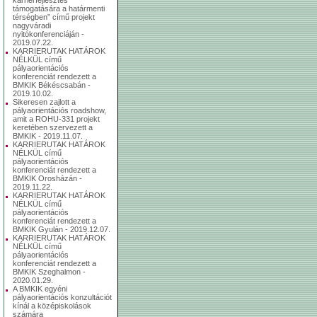
támogatására a határmenti
térségben” című projekt
nagyváradi
nyitókonferenciáján -
2019.07.22.
KARRIERUTAK HATÁROK
NÉLKÜL című
pályaorientációs
konferenciát rendezett a
BMKIK Békéscsabán -
2019.10.02.
Sikeresen zajlott a
pályaorientációs roadshow,
amit a ROHU-331 projekt
keretében szervezett a
BMKIK - 2019.11.07.
KARRIERUTAK HATÁROK
NÉLKÜL című
pályaorientációs
konferenciát rendezett a
BMKIK Orosházán -
2019.11.22.
KARRIERUTAK HATÁROK
NÉLKÜL című
pályaorientációs
konferenciát rendezett a
BMKIK Gyulán - 2019.12.07.
KARRIERUTAK HATÁROK
NÉLKÜL című
pályaorientációs
konferenciát rendezett a
BMKIK Szeghalmon -
2020.01.29.
A BMKIK egyéni
pályaorientációs konzultációt
kínál a középiskolások
számára