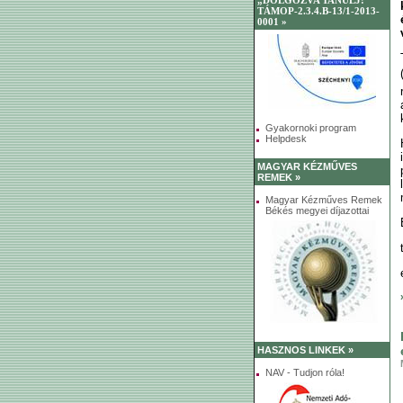
„DOLGOZVA TANULJ!”
TÁMOP-2.3.4.B-13/1-2013-
0001 »
Gyakornoki program
Helpdesk
MAGYAR KÉZMŰVES
REMEK »
Magyar Kézműves Remek
Békés megyei díjazottai
HASZNOS LINKEK »
NAV - Tudjon róla!