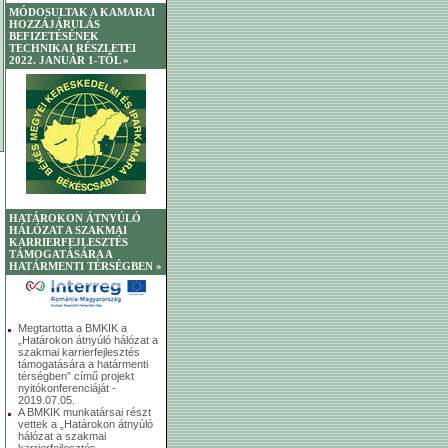
MÓDOSULTAK A KAMARAI
HOZZÁJÁRULÁS
BEFIZETÉSÉNEK
TECHNIKAI RÉSZLETEI
2022. JANUÁR 1-TŐL »
HATÁROKON ÁTNYÚLÓ
HÁLÓZAT A SZAKMAI
KARRIERFEJLESZTÉS
TÁMOGATÁSÁRA A
HATÁRMENTI TÉRSÉGBEN »
Megtartotta a BMKIK a
„Határokon átnyúló hálózat a
szakmai karrierfejlesztés
támogatására a határmenti
térségben” című projekt
nyitókonferenciáját -
2019.07.05.
A BMKIK munkatársai részt
vettek a „Határokon átnyúló
hálózat a szakmai
karrierfejlesztés