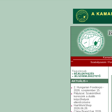
Kamará
Szabályzatok / F
Tagoknak
» BEJELENTKEZÉS
» JELSZÓEMLÉKEZTETŐ
AKTUÁLIS »
2. Hungarian Foodexpo -
2026. szeptember 15.
Pályázat: Szakértőket
keresünk a duális
képzőhelyek
ellenőrzésére
HairWorkShop
2026.06.28.
China Brand Fair 2026