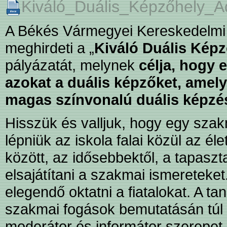
Kiváló_Duális_Képzőhely_A
A Békés Vármegyei Kereskedelmi 
meghirdeti a „
Kiváló Duális Kép
pályázatát, melynek
célja, hogy 
azokat a duális képzőket, amel
magas színvonalú duális képzé
Hisszük és valljuk, hogy egy szakm
lépniük az iskola falai közül az 
között, az idősebbektől, a tapaszt
elsajátítani a szakmai ismeretek
elegendő oktatni a fiatalokat. A t
szakmai fogások bemutatásán túl 
moderátor és informátor szerepet i