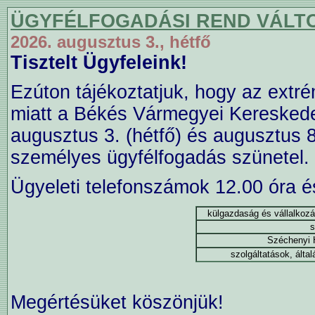
ÜGYFÉLFOGADÁSI REND VÁLT
2026. augusztus 3., hétfő
Tisztelt Ügyfeleink!
Ezúton tájékoztatjuk, hogy az extr
miatt a Békés Vármegyei Kereskede
augusztus 3. (hétfő) és augusztus 8
személyes ügyfélfogadás szünetel.
Ügyeleti telefonszámok 12.00 óra é
külgazdaság és vállalkozá
s
Széchenyi H
szolgáltatások, álta
Megértésüket köszönjük!