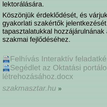
lektorálására.
Köszönjük érdeklődését, és várju
gyakorlati szakértők jelentkezésé
tapasztalatukkal hozzájárulnána
szakmai fejlődéséhez.
Felhívás Interaktív feladatk
Segédlet az Oktatási portál
létrehozásához.docx
szakmasztar.hu
»