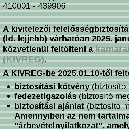
410001 - 439906
A kivitelezői felelősségbizto
(ld. lejjebb) várhatóan 2025. jan
kamarai
közvetlenül feltölteni a
(KIVREG)
.
A KIVREG-be 2025.01.10-től fe
biztosítási kötvény
(biztosító
fedezetigazolás
(biztosító meg
biztosítási ajánlat
(biztosító m
Amennyiben az nem tartalmaz
"árbevételnyilatkozat", amely