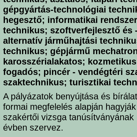
gépgyártás-technológiai techni
hegesztő; informatikai rendsze
technikus; szoftverfejlesztő és 
alternatív járműhajtási techni
technikus; gépjármű mechatron
karosszérialakatos; kozmetikus
fogadós; pincér - vendégtéri s
szaktechnikus; turisztikai tech
A pályázatok benyújtása és bírálat
formai megfelelés alapján hagyják 
szakértői vizsga tanúsítványána
évben szervez.