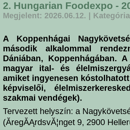
2. Hungarian Foodexpo - 2
Megjelent: 2026.06.12. | Kategóri
A Koppenhágai Nagykövetsé
második alkalommal rende
Dániában, Koppenhágában. A 
magyar ital- és élelmiszergyá
amiket ingyenesen kóstolhatott
képviselői, élelmiszerkeresk
szakmai vendégek).
Tervezett helyszín: a Nagykövetsé
(ĂregĂĄrdsvĂ¦nget 9, 2900 Helle