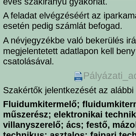
éves szakirányú gyakorlat.
A feladat elvégzéséért az iparkama
esetén pedig számlát befogad.
A névjegyzékbe való bekerülés irá
megjelentetett adatlapon kell beny
csatolásával.
Pályázati_a
Szakértők jelentkezését az alább
Fluidumkitermelő; fluidumkiterm
műszerész; elektronikai techni
villanyszerelő; ács; festő, má
technikus; asztalos; faipari te