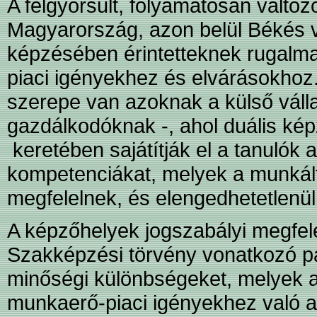
A felgyorsult, folyamatosan változ
Magyarország, azon belül Békés
képzésében érintetteknek rugalma
piaci igényekhez és elvárásokhoz
szerepe van azoknak a külső válla
gazdálkodóknak -, ahol duális k
keretében sajátítják el a tanulók
kompetenciákat, melyek a munkált
megfelelnek, és elengedhetetlenü
A képzőhelyek jogszabályi megfele
Szakképzési törvény vonatkozó par
minőségi különbségeket, melyek
munkaerő-piaci igényekhez való 