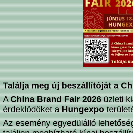
Találja meg új beszállítóját a C
A
China Brand Fair 2026
üzleti ki
érdeklődőket a
Hungexpo
terület
Az esemény egyedülálló lehetősége
találjon megbízható kínai beszállít