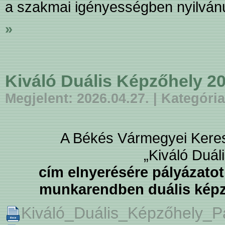
a szakmai igényességben nyilván
»
Kiváló Duális Képzőhely 20
Megjelent: 2026.04.27. | Kategória
A Békés Vármegyei Keres
„Kiváló Duál
cím elnyerésére pályázatot
munkarendben duális képzé
Kiváló_Duális_Képzőhely_Pá