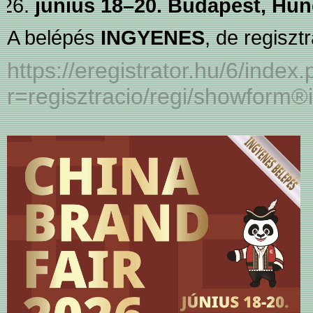
június 18–20.
Budapest, Hu
A belépés
INGYENES
, de regiszt
https://eregistrator.hu/6/index
r=regisztracio/regi/showfo