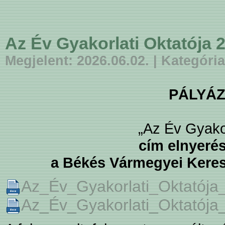
Az Év Gyakorlati Oktatója 
Megjelent: 2026.06.02. | Kategória
PÁLYÁZ
„Az Év Gyakor
cím elnyerés
a Békés Vármegyei Keres
Az_Év_Gyakorlati_Oktatója_
Az_Év_Gyakorlati_Oktatója