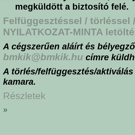
megküldött a biztosító felé.
Felfüggesztéssel / törléssel 
NYILATKOZAT-MINTA letölté
A cégszerűen aláírt és bélyegzőv
bmkik@bmkik.hu
címre küldh
A törlés/felfüggesztés/aktiválás
kamara.
Részletek
»