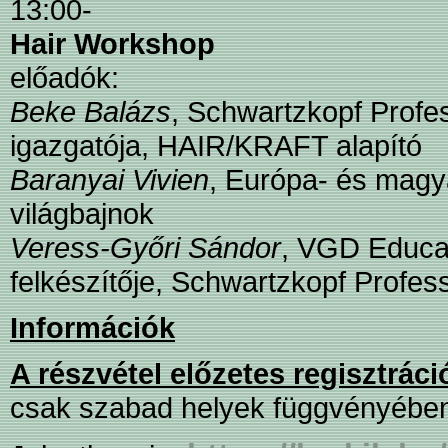
13:00-
Hair Workshop
előadók:
Beke Balázs
, Schwartzkopf Profe
igazgatója, HAIR/KRAFT alapító
Baranyai Vivien
, Európa- és magy
világbajnok
Veress-Győri Sándor
, VGD Educat
felkészítője, Schwartzkopf Profe
Információk
A részvétel előzetes regisztráci
csak szabad helyek függvényében