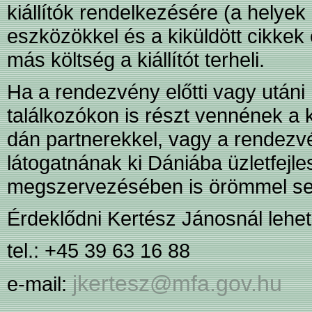
kiállítók rendelkezésére (a helyek
eszközökkel és a kiküldött cikkek
más költség a kiállítót terheli.
Ha a rendezvény előtti vagy utáni 
találkozókon is részt vennének a k
dán partnerekkel, vagy a rendezvé
látogatnának ki Dániába üzletfejle
megszervezésében is örömmel segí
Érdeklődni Kertész Jánosnál lehet
tel.: +45 39 63 16 88
jkertesz@mfa.gov.hu
e-mail: