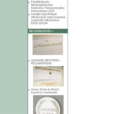
Felnőttképzési
Minőségirányítási
Kézikönyv Panaszkezelési
Dokumentum 2022
A duális képzőhelyek
ellenőrzését végző kamarai
szakértők felkészítése
EK05 202104
MESTERKÉPZÉS »
SZAKMÁK MESTEREI –
PÉLDAKÉPEINK
Arany, Ezüst és Bronz-
koszorús mestereink