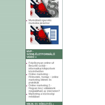
Munkáltatói igazolás
munkába járáshoz
MVP -
SZEMLÉLETFORMÁLÓ
VIDEÓ »
Folyékonyan online-ul!
Beszélő szótár -
informatikai kifejezések
közérthetően
Online marketing -
Hírlevelek, honlap – online
marketing ötletek és
praktikák
Online marketing 2.-
Hogyan lesz vállalatunk
megtalálható az interneten?
Marketing a közösségi
médiában
MKIK EU HÍRLEVÉL »