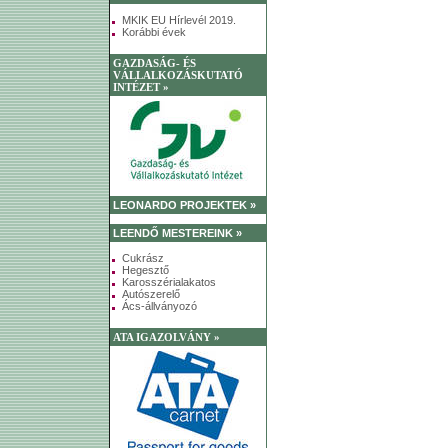
MKIK EU Hírlevél 2019.
Korábbi évek
GAZDASÁG- ÉS
VÁLLALKOZÁSKUTATÓ
INTÉZET »
LEONARDO PROJEKTEK »
LEENDŐ MESTEREINK »
Cukrász
Hegesztő
Karosszérialakatos
Autószerelő
Ács-állványozó
ATA IGAZOLVÁNY »