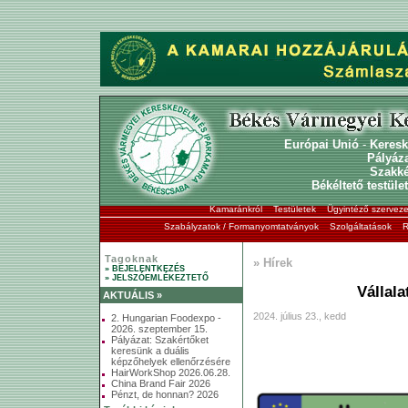
Európai Unió
-
Keresk
Pályáz
Szakk
Békéltető testület
Kamaránkról
Testületek
Ügyintéző szerveze
Szabályzatok / Formanyomtatványok
Szolgáltatások
R
Tagoknak
» Hírek
» BEJELENTKEZÉS
» JELSZÓEMLÉKEZTETŐ
Vállala
AKTUÁLIS »
2024. július 23., kedd
2. Hungarian Foodexpo -
2026. szeptember 15.
Pályázat: Szakértőket
keresünk a duális
képzőhelyek ellenőrzésére
HairWorkShop 2026.06.28.
China Brand Fair 2026
Pénzt, de honnan? 2026