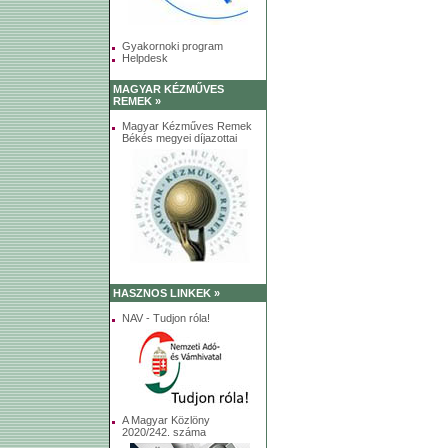
Gyakornoki program
Helpdesk
MAGYAR KÉZMŰVES
REMEK »
Magyar Kézműves Remek
Békés megyei díjazottai
HASZNOS LINKEK »
NAV - Tudjon róla!
A Magyar Közlöny
2020/242. száma