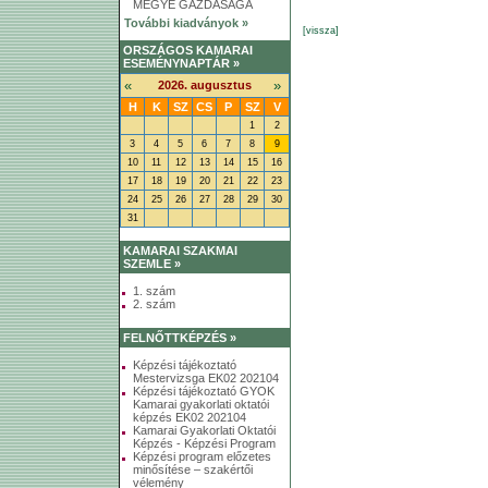
MEGYE GAZDASÁGA
További kiadványok »
[vissza]
ORSZÁGOS KAMARAI
ESEMÉNYNAPTÁR »
«
»
2026. augusztus
H
K
SZ
CS
P
SZ
V
1
2
3
4
5
6
7
8
9
10
11
12
13
14
15
16
17
18
19
20
21
22
23
24
25
26
27
28
29
30
31
KAMARAI SZAKMAI
SZEMLE »
1. szám
2. szám
FELNŐTTKÉPZÉS »
Képzési tájékoztató
Mestervizsga EK02 202104
Képzési tájékoztató GYOK
Kamarai gyakorlati oktatói
képzés EK02 202104
Kamarai Gyakorlati Oktatói
Képzés - Képzési Program
Képzési program előzetes
minősítése – szakértői
vélemény