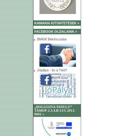
KAMARAI KITÜNTETÉSEK »
FACEBOOK OLDALAINK »
BMKIK Békéscsaba
Jópálya - és a Tiéd?
„DOLGOZVA TANULJ!”
TÁMOP-2.3.4.B-13/1-2013-
0001 »