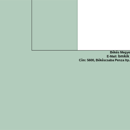
Békés Megyei
bmkik
E-Mail:
Cím: 5600, Békéscsaba Penza ltp. 