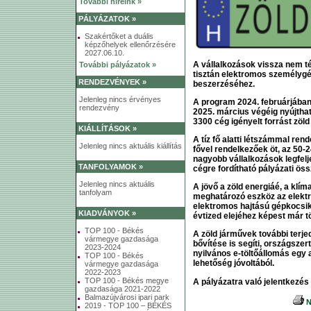
További híreink »
PÁLYÁZATOK »
Szakértőket a duális
képzőhelyek ellenőrzésére
2027.06.10.
A vállalkozások
vissza nem té
További pályázatok »
tisztán
elektromos személygép
RENDEZVÉNYEK »
beszerzéséhez.
Jelenleg nincs érvényes
A program
2024. februárjában 
rendezvény
2025. március végéig
nyújthat
3300 cég igényelt forrást zöl
KIÁLLÍTÁSOK »
A
tíz fő alatti
létszámmal rende
Jelenleg nincs aktuális kiállítás
fővel rendelkezőek öt
, az
50-2
nagyobb vállalkozások legfel
TANFOLYAMOK »
cégre fordítható pályázati össze
Jelenleg nincs aktuális
A jövő a zöld energiáé, a klím
tanfolyam
meghatározó eszköz az elektr
elektromos hajtású gépkocsik
KIADVÁNYOK »
évtized elejéhez képest már t
TOP 100 - Békés
A zöld járművek további terje
vármegye gazdasága
bővítése is segíti,
országszerte
2023-2024
nyilvános e-töltőállomás egy
TOP 100 - Békés
lehetőség jóvoltából.
vármegye gazdasága
2022-2023
TOP 100 - Békés megye
A pályázatra való jelentkezés
gazdasága 2021-2022
Balmazújvárosi ipari park
N
2019 - TOP 100 – BÉKÉS