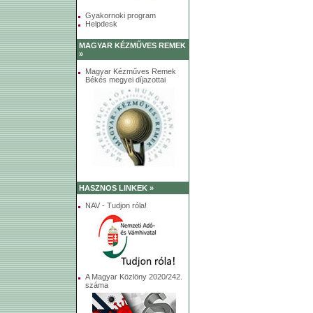
Gyakornoki program
Helpdesk
MAGYAR KÉZMŰVES REMEK
»
Magyar Kézműves Remek
Békés megyei díjazottai
HASZNOS LINKEK »
NAV - Tudjon róla!
A Magyar Közlöny 2020/242.
száma