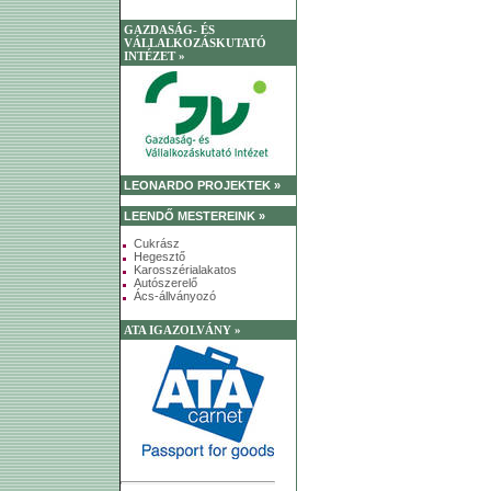
GAZDASÁG- ÉS
VÁLLALKOZÁSKUTATÓ
INTÉZET »
LEONARDO PROJEKTEK »
LEENDŐ MESTEREINK »
Cukrász
Hegesztő
Karosszérialakatos
Autószerelő
Ács-állványozó
ATA IGAZOLVÁNY »