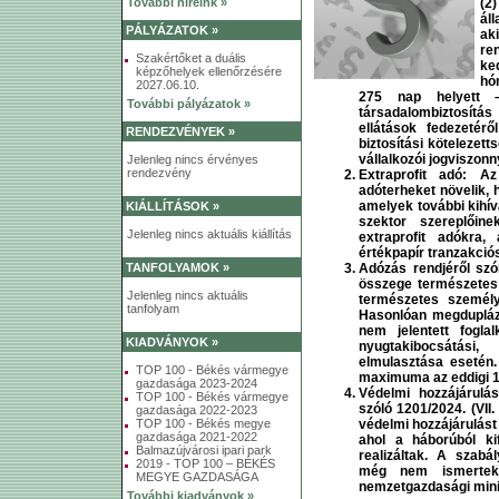
További híreink »
(2
ál
PÁLYÁZATOK »
ak
re
Szakértőket a duális
ke
képzőhelyek ellenőrzésére
hó
2027.06.10.
275 nap helyett –
További pályázatok »
társadalombiztosítás
ellátások fedezetérő
RENDEZVÉNYEK »
biztosítási kötelezet
vállalkozói jogviszonn
Jelenleg nincs érvényes
rendezvény
Extraprofit adó:
Az 
adóterheket növelik, 
amelyek további kihív
KIÁLLÍTÁSOK »
szektor szereplőin
Jelenleg nincs aktuális kiállítás
extraprofit adókra,
értékpapír tranzakciós
TANFOLYAMOK »
Adózás rendjéről szó
összege természetes 
Jelenleg nincs aktuális
természetes személye
tanfolyam
Hasonlóan megdupláz
nem jelentett foglal
KIADVÁNYOK »
nyugtakibocsátási,
elmulasztása esetén.
TOP 100 - Békés vármegye
maximuma az eddigi 1 mi
gazdasága 2023-2024
Védelmi hozzájárulás
TOP 100 - Békés vármegye
szóló 1201/2024. (VII.
gazdasága 2022-2023
TOP 100 - Békés megye
védelmi hozzájárulást
gazdasága 2021-2022
ahol a háborúból kif
Balmazújvárosi ipari park
realizáltak. A szabá
2019 - TOP 100 – BÉKÉS
még nem ismertek
MEGYE GAZDASÁGA
nemzetgazdasági minis
További kiadványok »