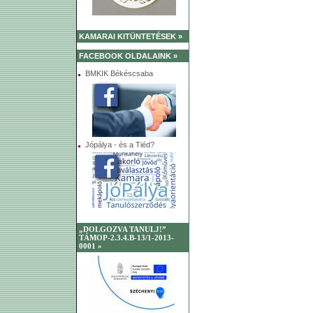
KAMARAI KITÜNTETÉSEK »
FACEBOOK OLDALAINK »
BMKIK Békéscsaba
Jópálya - és a Tiéd?
„DOLGOZVA TANULJ!”
TÁMOP-2.3.4.B-13/1-2013-
0001 »