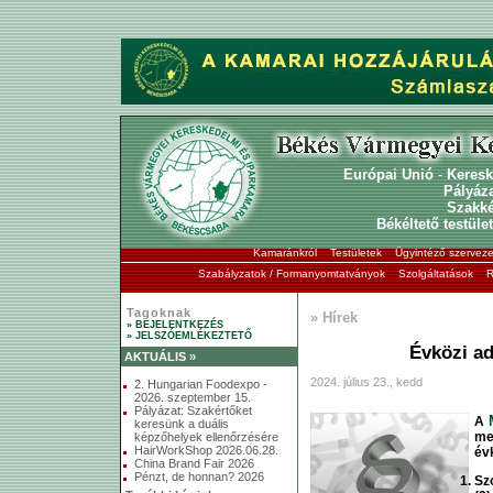
Európai Unió
-
Keresk
Pályáz
Szakk
Békéltető testület
Kamaránkról
Testületek
Ügyintéző szerveze
Szabályzatok / Formanyomtatványok
Szolgáltatások
R
Tagoknak
» Hírek
» BEJELENTKEZÉS
» JELSZÓEMLÉKEZTETŐ
Évközi ad
AKTUÁLIS »
2024. július 23., kedd
2. Hungarian Foodexpo -
2026. szeptember 15.
Pályázat: Szakértőket
A
keresünk a duális
me
képzőhelyek ellenőrzésére
HairWorkShop 2026.06.28.
év
China Brand Fair 2026
Pénzt, de honnan? 2026
Sz