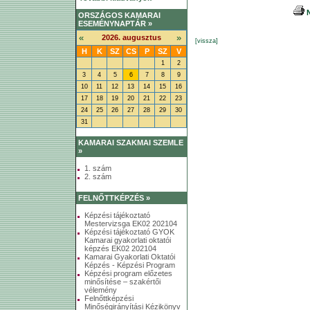
N
ORSZÁGOS KAMARAI
ESEMÉNYNAPTÁR »
«
»
2026. augusztus
[vissza]
H
K
SZ
CS
P
SZ
V
1
2
3
4
5
6
7
8
9
10
11
12
13
14
15
16
17
18
19
20
21
22
23
24
25
26
27
28
29
30
31
KAMARAI SZAKMAI SZEMLE
»
1. szám
2. szám
FELNŐTTKÉPZÉS »
Képzési tájékoztató
Mestervizsga EK02 202104
Képzési tájékoztató GYOK
Kamarai gyakorlati oktatói
képzés EK02 202104
Kamarai Gyakorlati Oktatói
Képzés - Képzési Program
Képzési program előzetes
minősítése – szakértői
vélemény
Felnőttképzési
Minőségirányítási Kézikönyv