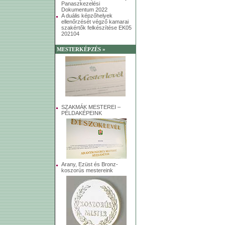
Panaszkezelési
Dokumentum 2022
A duális képzőhelyek
ellenőrzését végző kamarai
szakértők felkészítése EK05
202104
MESTERKÉPZÉS »
SZAKMÁK MESTEREI –
PÉLDAKÉPEINK
Arany, Ezüst és Bronz-
koszorús mestereink