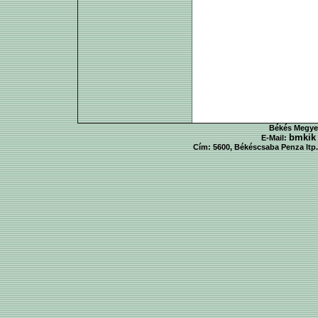
Békés Megyei
bmkik
E-Mail:
Cím: 5600, Békéscsaba Penza ltp. 