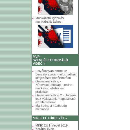
Munkáltatói igazolás
munkába járáshoz
MVP -
SZEMLÉLETFORMÁLÓ
VIDEÓ »
Folyékonyan online-ul!
Beszélő szótár - informatikai
kifejezések közérthetően
Online marketing -
Hírlevelek, honlap – online
marketing ötletek és
praktikák
Online marketing 2.- Hogyan
lesz vállalatunk megtalálható
az interneten?
Marketing a közösségi
médiában
MKIK EU HÍRLEVÉL »
MKIK EU Hírlevél 2019.
Korábbi évek