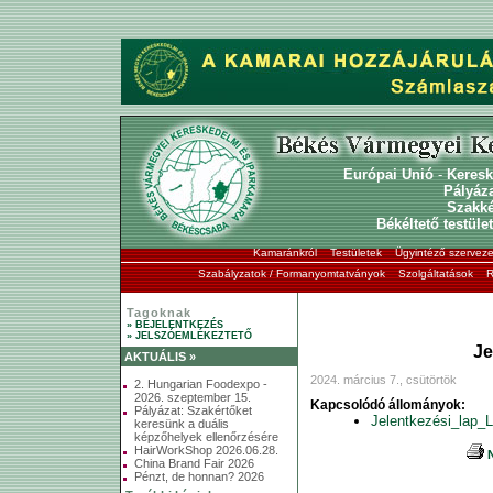
Európai Unió
-
Keresk
Pályáz
Szakk
Békéltető testület
Kamaránkról
Testületek
Ügyintéző szerveze
Szabályzatok / Formanyomtatványok
Szolgáltatások
R
Tagoknak
» BEJELENTKEZÉS
» JELSZÓEMLÉKEZTETŐ
Je
AKTUÁLIS »
2024. március 7., csütörtök
2. Hungarian Foodexpo -
2026. szeptember 15.
Kapcsolódó állományok:
Pályázat: Szakértőket
Jelentkezési_lap_
keresünk a duális
képzőhelyek ellenőrzésére
HairWorkShop 2026.06.28.
N
China Brand Fair 2026
Pénzt, de honnan? 2026