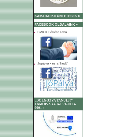
KAMARAI KITÜNTETÉSEK »
FACEBOOK OLDALAINK »
BMKIK Békéscsaba
Jópálya - és a Tiéd?
„DOLGOZVA TANULJ!”
TÁMOP-2.3.4.B-13/1-2013-
0001 »