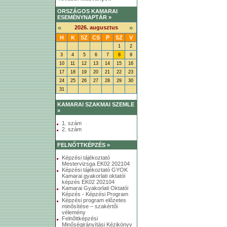
ORSZÁGOS KAMARAI
ESEMÉNYNAPTÁR »
«
»
2026. augusztus
H
K
SZ
CS
P
SZ
V
1
2
3
4
5
6
7
8
9
10
11
12
13
14
15
16
17
18
19
20
21
22
23
24
25
26
27
28
29
30
31
KAMARAI SZAKMAI SZEMLE
»
1. szám
2. szám
FELNŐTTKÉPZÉS »
Képzési tájékoztató
Mestervizsga EK02 202104
Képzési tájékoztató GYOK
Kamarai gyakorlati oktatói
képzés EK02 202104
Kamarai Gyakorlati Oktatói
Képzés - Képzési Program
Képzési program előzetes
minősítése – szakértői
vélemény
Felnőttképzési
Minőségirányítási Kézikönyv