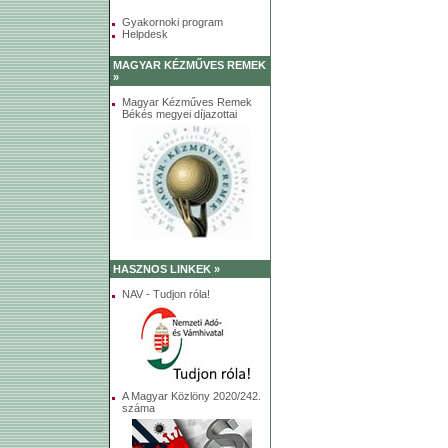
Gyakornoki program
Helpdesk
MAGYAR KÉZMŰVES REMEK
»
Magyar Kézműves Remek
Békés megyei díjazottai
HASZNOS LINKEK »
NAV - Tudjon róla!
A Magyar Közlöny 2020/242.
száma