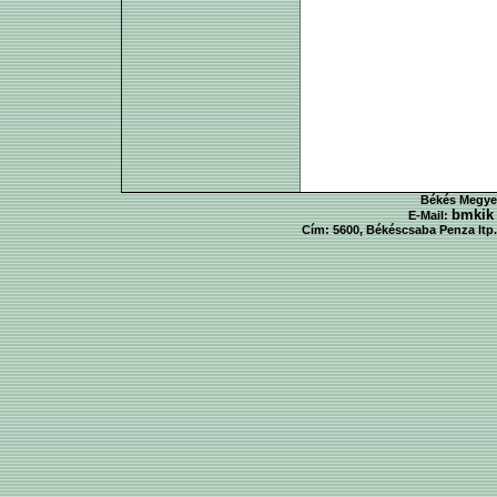
Békés Megyei
bmkik
E-Mail:
Cím: 5600, Békéscsaba Penza ltp. 