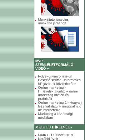
Munkáltatói igazolás
munkába járáshoz
MVP -
SZEMLÉLETFORMÁLÓ
VIDEÓ »
Folyékonyan online-ul!
Beszélő szótár - informatikai
kifejezések közérthetően
Online marketing -
Hírlevelek, honlap – online
marketing ötletek és
praktikák
Online marketing 2.- Hogyan
lesz vállalatunk megtalálható
az interneten?
Marketing a közösségi
médiában
MKIK EU HÍRLEVÉL »
MKIK EU Hírlevél 2019.
Korábbi évek