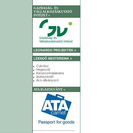
GAZDASÁG- ÉS
VÁLLALKOZÁSKUTATÓ
INTÉZET »
LEONARDO PROJEKTEK »
LEENDŐ MESTEREINK »
Cukrász
Hegesztő
Karosszérialakatos
Autószerelő
Ács-állványozó
ATA IGAZOLVÁNY »