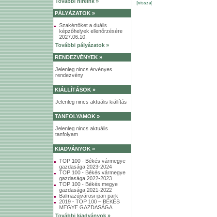
További híreink »
[vissza]
PÁLYÁZATOK »
Szakértőket a duális
képzőhelyek ellenőrzésére
2027.06.10.
További pályázatok »
RENDEZVÉNYEK »
Jelenleg nincs érvényes
rendezvény
KIÁLLÍTÁSOK »
Jelenleg nincs aktuális kiállítás
TANFOLYAMOK »
Jelenleg nincs aktuális
tanfolyam
KIADVÁNYOK »
TOP 100 - Békés vármegye
gazdasága 2023-2024
TOP 100 - Békés vármegye
gazdasága 2022-2023
TOP 100 - Békés megye
gazdasága 2021-2022
Balmazújvárosi ipari park
2019 - TOP 100 – BÉKÉS
MEGYE GAZDASÁGA
További kiadványok »