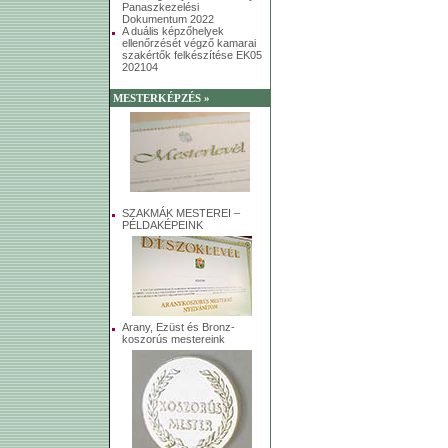
Panaszkezelési
Dokumentum 2022
A duális képzőhelyek
ellenőrzését végző kamarai
szakértők felkészítése EK05
202104
MESTERKÉPZÉS »
SZAKMÁK MESTEREI –
PÉLDAKÉPEINK
Arany, Ezüst és Bronz-
koszorús mestereink