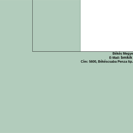
Békés Megyei
bmkik
E-Mail:
Cím: 5600, Békéscsaba Penza ltp. 