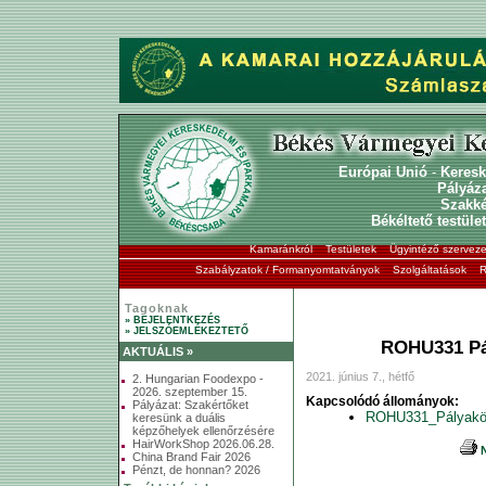
Európai Unió
-
Keresk
Pályáz
Szakk
Békéltető testület
Kamaránkról
Testületek
Ügyintéző szerveze
Szabályzatok / Formanyomtatványok
Szolgáltatások
R
Tagoknak
» BEJELENTKEZÉS
» JELSZÓEMLÉKEZTETŐ
ROHU331 Pá
AKTUÁLIS »
2021. június 7., hétfő
2. Hungarian Foodexpo -
2026. szeptember 15.
Kapcsolódó állományok:
Pályázat: Szakértőket
ROHU331_Pályaköv
keresünk a duális
képzőhelyek ellenőrzésére
HairWorkShop 2026.06.28.
N
China Brand Fair 2026
Pénzt, de honnan? 2026