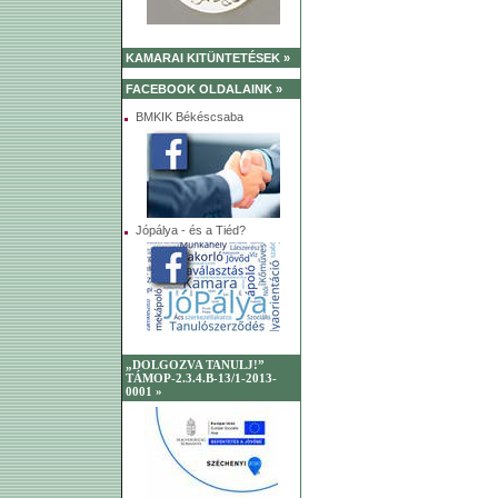
KAMARAI KITÜNTETÉSEK »
FACEBOOK OLDALAINK »
BMKIK Békéscsaba
Jópálya - és a Tiéd?
„DOLGOZVA TANULJ!”
TÁMOP-2.3.4.B-13/1-2013-
0001 »