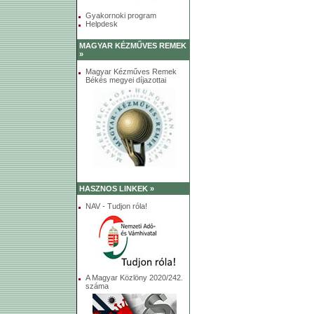
Gyakornoki program
Helpdesk
MAGYAR KÉZMŰVES REMEK
»
Magyar Kézműves Remek
Békés megyei díjazottai
HASZNOS LINKEK »
NAV - Tudjon róla!
A Magyar Közlöny 2020/242.
száma