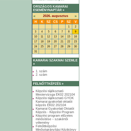
ORSZÁGOS KAMARAI
ESEMÉNYNAPTÁR »
«
»
2026. augusztus
H
K
SZ
CS
P
SZ
V
1
2
3
4
5
6
7
8
9
10
11
12
13
14
15
16
17
18
19
20
21
22
23
24
25
26
27
28
29
30
31
KAMARAI SZAKMAI SZEMLE
»
1. szám
2. szám
FELNŐTTKÉPZÉS »
Képzési tájékoztató
Mestervizsga EK02 202104
Képzési tájékoztató GYOK
Kamarai gyakorlati oktatói
képzés EK02 202104
Kamarai Gyakorlati Oktatói
Képzés - Képzési Program
Képzési program előzetes
minősítése – szakértői
vélemény
Felnőttképzési
Minőségirányítási Kézikönyv