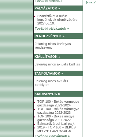
További híreink »
[vissza]
PÁLYÁZATOK »
Szakértőket a duális
képzőhelyek ellenőrzésére
2027.06.10.
További pályázatok »
RENDEZVÉNYEK »
Jelenleg nincs érvényes
rendezvény
KIÁLLÍTÁSOK »
Jelenleg nincs aktuális kiállítás
TANFOLYAMOK »
Jelenleg nincs aktuális
tanfolyam
KIADVÁNYOK »
TOP 100 - Békés vármegye
gazdasága 2023-2024
TOP 100 - Békés vármegye
gazdasága 2022-2023
TOP 100 - Békés megye
gazdasága 2021-2022
Balmazújvárosi ipari park
2019 - TOP 100 – BÉKÉS
MEGYE GAZDASÁGA
További kiadványok »