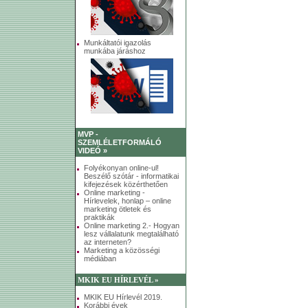
Munkáltatói igazolás
munkába járáshoz
MVP -
SZEMLÉLETFORMÁLÓ
VIDEÓ »
Folyékonyan online-ul!
Beszélő szótár - informatikai
kifejezések közérthetően
Online marketing -
Hírlevelek, honlap – online
marketing ötletek és
praktikák
Online marketing 2.- Hogyan
lesz vállalatunk megtalálható
az interneten?
Marketing a közösségi
médiában
MKIK EU HÍRLEVÉL »
MKIK EU Hírlevél 2019.
Korábbi évek