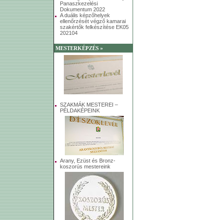
Panaszkezelési
Dokumentum 2022
A duális képzőhelyek
ellenőrzését végző kamarai
szakértők felkészítése EK05
202104
MESTERKÉPZÉS »
SZAKMÁK MESTEREI –
PÉLDAKÉPEINK
Arany, Ezüst és Bronz-
koszorús mestereink