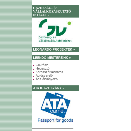
GAZDASÁG- ÉS
VÁLLALKOZÁSKUTATÓ
INTÉZET »
LEONARDO PROJEKTEK »
LEENDŐ MESTEREINK »
Cukrász
Hegesztő
Karosszérialakatos
Autószerelő
Ács-állványozó
ATA IGAZOLVÁNY »