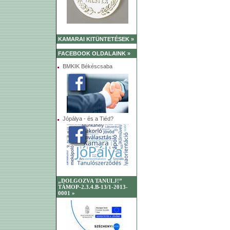
KAMARAI KITÜNTETÉSEK »
FACEBOOK OLDALAINK »
BMKIK Békéscsaba
Jópálya - és a Tiéd?
„DOLGOZVA TANULJ!”
TÁMOP-2.3.4.B-13/1-2013-
0001 »