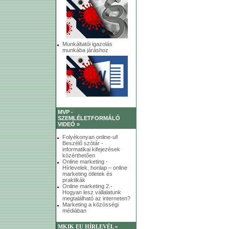
Munkáltatói igazolás
munkába járáshoz
MVP -
SZEMLÉLETFORMÁLÓ
VIDEÓ »
Folyékonyan online-ul!
Beszélő szótár -
informatikai kifejezések
közérthetően
Online marketing -
Hírlevelek, honlap – online
marketing ötletek és
praktikák
Online marketing 2.-
Hogyan lesz vállalatunk
megtalálható az interneten?
Marketing a közösségi
médiában
MKIK EU HÍRLEVÉL »