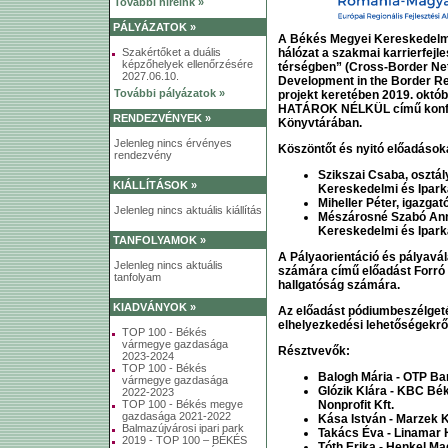
További híreink »
PÁLYÁZATOK »
A Békés Megyei Kereskedelm
hálózat a szakmai karrierfejl
Szakértőket a duális
képzőhelyek ellenőrzésére
térségben”
(Cross-Border Net
2027.06.10.
Development in the Border 
További pályázatok »
projekt keretében 2019. októb
HATÁROK NÉLKÜL
című konf
RENDEZVÉNYEK »
Könyvtárában.
Jelenleg nincs érvényes
Köszöntőt és nyitó előadásoka
rendezvény
Szikszai Csaba, osztá
KIÁLLÍTÁSOK »
Kereskedelmi és Ipar
Miheller Péter, igazga
Jelenleg nincs aktuális kiállítás
Mészárosné Szabó Ann
Kereskedelmi és Ipar
TANFOLYAMOK »
A
Pályaorientáció és pályavál
Jelenleg nincs aktuális
számára
című előadást Forró
tanfolyam
hallgatóság számára.
KIADVÁNYOK »
Az előadást pódiumbeszélgetés
elhelyezkedési lehetőségekrő
TOP 100 - Békés
vármegye gazdasága
Résztvevők:
2023-2024
TOP 100 - Békés
Balogh Mária - OTP B
vármegye gazdasága
Glózik Klára - KBC Bé
2022-2023
Nonprofit Kft.
TOP 100 - Békés megye
gazdasága 2021-2022
Kása István - Marzek 
Balmazújvárosi ipari park
Takács Éva - Linamar 
2019 - TOP 100 – BÉKÉS
Tóth Erika - Henkel Ma