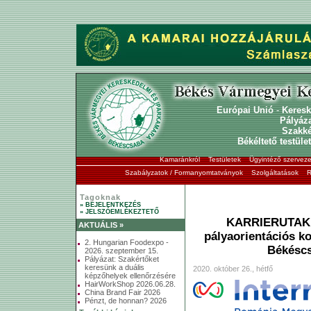
Európai Unió
-
Keresk
Pályáz
Szakk
Békéltető testület
Kamaránkról
Testületek
Ügyintéző szerveze
Szabályzatok / Formanyomtatványok
Szolgáltatások
R
Tagoknak
» BEJELENTKEZÉS
» JELSZÓEMLÉKEZTETŐ
KARRIERUTAK
AKTUÁLIS »
pályaorientációs k
2. Hungarian Foodexpo -
Békéscs
2026. szeptember 15.
Pályázat: Szakértőket
keresünk a duális
2020. október 26., hétfő
képzőhelyek ellenőrzésére
HairWorkShop 2026.06.28.
China Brand Fair 2026
Pénzt, de honnan? 2026