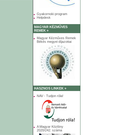
Gyakornoki program
Helpdesk
MAGYAR KÉZMŰVES
REMEK »
Magyar Kézműves Remek
Békés megyei díjazottai
HASZNOS LINKEK »
NAV - Tudjon róla!
A Magyar Közlöny
2020/242. száma