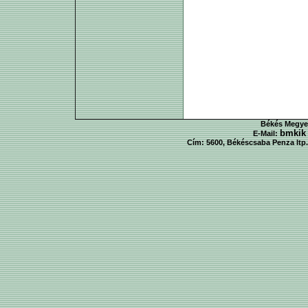
Békés Megyei
bmkik
E-Mail:
Cím: 5600, Békéscsaba Penza ltp. 