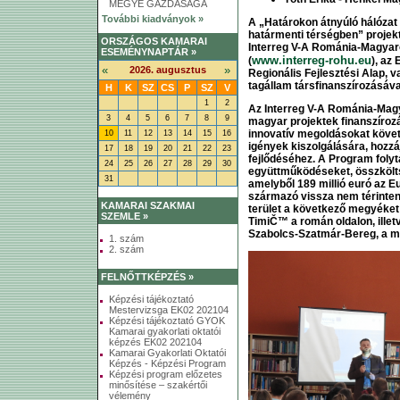
MEGYE GAZDASÁGA
További kiadványok »
A
„Határokon átnyúló hálózat
határmenti térségben”
projek
ORSZÁGOS KAMARAI
Interreg V-A Románia-Magya
ESEMÉNYNAPTÁR »
www.interreg-rohu.eu
(
), az
«
»
2026. augusztus
Regionális Fejlesztési Alap
, 
tagállam társfinanszírozásáva
H
K
SZ
CS
P
SZ
V
1
2
Az Interreg V-A Románia-Mag
3
4
5
6
7
8
9
magyar projektek finanszíroz
innovatív megoldásokat követe
10
11
12
13
14
15
16
igények kiszolgálására, hozzáj
17
18
19
20
21
22
23
fejlődéséhez. A Program folyt
24
25
26
27
28
29
30
együttműködéseket, összkölts
31
amelyből 189 millió euró az Eu
származó vissza nem térinte
KAMARAI SZAKMAI
terület a következő megyéket 
SZEMLE »
TimiČ™ a román oldalon, ille
Szabolcs-Szatmár-Bereg, a m
1. szám
2. szám
FELNŐTTKÉPZÉS »
Képzési tájékoztató
Mestervizsga EK02 202104
Képzési tájékoztató GYOK
Kamarai gyakorlati oktatói
képzés EK02 202104
Kamarai Gyakorlati Oktatói
Képzés - Képzési Program
Képzési program előzetes
minősítése – szakértői
vélemény