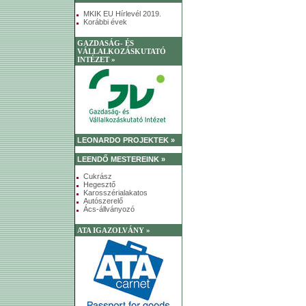
MKIK EU Hírlevél 2019.
Korábbi évek
GAZDASÁG- ÉS
VÁLLALKOZÁSKUTATÓ
INTÉZET »
LEONARDO PROJEKTEK »
LEENDŐ MESTEREINK »
Cukrász
Hegesztő
Karosszérialakatos
Autószerelő
Ács-állványozó
ATA IGAZOLVÁNY »