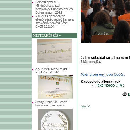
Felnőttképzési
Minőségirányítási
Kézikönyv Panaszkezelési
Dokumentum 2022
A duális képzőhelyek
ellenőrzését végző kamarai
szakértők felkészítése
EK05 202104
MESTERKÉPZÉS »
Jelen weboldal tartalma nem fe
álláspontját.
SZAKMÁK MESTEREI –
PÉLDAKÉPEINK
Kapcsolódó állományok:
DSCN3623.JPG
N
Arany, Ezüst és Bronz-
koszorús mestereink
[vissza]