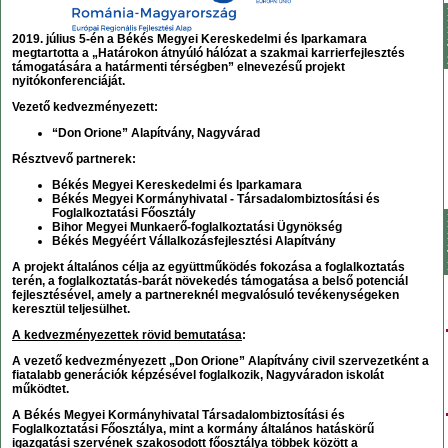
2019. július 5-én a Békés Megyei Kereskedelmi és Iparkamara
megtartotta a „Határokon átnyúló hálózat a szakmai karrierfejlesztés
támogatására a határmenti térségben” elnevezésű projekt
nyitókonferenciáját.
Vezető kedvezményezett:
“Don Orione” Alapítvány, Nagyvárad
Résztvevő partnerek:
Békés Megyei Kereskedelmi és Iparkamara
Békés Megyei Kormányhivatal - Társadalombiztosítási és
Foglalkoztatási Főosztály
Bihor Megyei Munkaerő-foglalkoztatási Ügynökség
Békés Megyéért Vállalkozásfejlesztési Alapítvány
A projekt általános célja az együttműködés fokozása a foglalkoztatás
terén, a foglalkoztatás-barát növekedés támogatása a belső potenciál
fejlesztésével, amely a partnereknél megvalósuló tevékenységeken
keresztül teljesülhet.
A kedvezményezettek rövid bemutatása
:
A vezető kedvezményezett
„Don Orione” Alapítvány
civil szervezetként a
fiatalabb generációk képzésével foglalkozik, Nagyváradon iskolát
működtet.
A
Békés Megyei Kormányhivatal Társadalombiztosítási és
Foglalkoztatási Főosztálya
, mint a kormány általános hatáskörű
igazgatási szervének szakosodott főosztálya többek között a