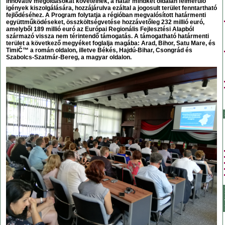
innovatív megoldásokat követelnek, a határ mindkét oldalán felmerülő
igények kiszolgálására, hozzájárulva ezáltal a jogosult terület fenntartható
fejlődéséhez. A Program folytatja a régióban megvalósított határmenti
együttműködéseket, összköltségvetése hozzávetőleg 232 millió euró,
amelyből 189 millió euró az Európai Regionális Fejlesztési Alapból
származó vissza nem térintendő támogatás. A támogatható határmenti
terület a következő megyéket foglalja magába: Arad, Bihor, Satu Mare, és
TimiČ™ a román oldalon, illetve Békés, Hajdú-Bihar, Csongrád és
Szabolcs-Szatmár-Bereg, a magyar oldalon.