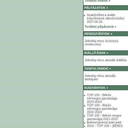
További híreink »
PÁLYÁZATOK »
Szakértőket a duális
képzőhelyek ellenőrzésére
2027.06.10.
További pályázatok »
RENDEZVÉNYEK »
Jelenleg nincs érvényes
rendezvény
KIÁLLÍTÁSOK »
Jelenleg nincs aktuális kiállítás
TANFOLYAMOK »
Jelenleg nincs aktuális
tanfolyam
KIADVÁNYOK »
TOP 100 - Békés
vármegye gazdasága
2023-2024
TOP 100 - Békés
vármegye gazdasága
2022-2023
TOP 100 - Békés megye
gazdasága 2021-2022
Balmazújvárosi ipari park
2019 - TOP 100 – BÉKÉS