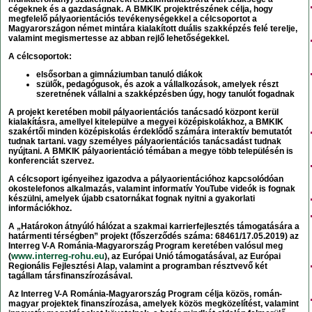
cégeknek és a gazdaságnak. A BMKIK projektrészének célja, hogy
megfelelő pályaorientációs tevékenységekkel a célcsoportot a
Magyarországon német mintára kialakított duális szakképzés felé terelje,
valamint megismertesse az abban rejlő lehetőségekkel.
A célcsoportok:
elsősorban a gimnáziumban tanuló diákok
szülők, pedagógusok, és azok a vállalkozások, amelyek részt
szeretnének vállalni a szakképzésben úgy, hogy tanulót fogadnak
A projekt keretében mobil pályaorientációs tanácsadó központ kerül
kialakításra, amellyel kitelepülve a megyei középiskolákhoz, a BMKIK
szakértői minden középiskolás érdeklődő számára interaktív bemutatót
tudnak tartani. vagy személyes pályaorientációs tanácsadást tudnak
nyújtani. A BMKIK pályaorientáció témában a megye több településén is
konferenciát szervez.
A célcsoport igényeihez igazodva a pályaorientációhoz kapcsolódóan
okostelefonos alkalmazás, valamint informatív YouTube videók is fognak
készülni, amelyek újabb csatornákat fognak nyitni a gyakorlati
információkhoz.
A
„Határokon átnyúló hálózat a szakmai karrierfejlesztés támogatására a
határmenti térségben”
projekt (főszerződés száma: 68461/17.05.2019) az
Interreg V-A Románia-Magyarország Program
keretében valósul meg
www.interreg-rohu.eu
(
), az
Európai Unió
támogatásával, az
Európai
Regionális Fejlesztési Alap
, valamint a programban
résztvevő két
tagállam társfinanszírozásával
.
Az Interreg V-A Románia-Magyarország Program célja közös, román-
magyar projektek finanszírozása, amelyek közös megközelítést, valamint