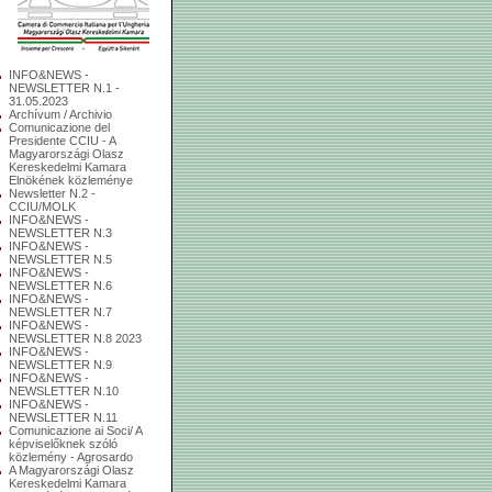
INFO&NEWS -
NEWSLETTER N.1 -
31.05.2023
Archívum / Archivio
Comunicazione del
Presidente CCIU - A
Magyarországi Olasz
Kereskedelmi Kamara
Elnökének közleménye
Newsletter N.2 -
CCIU/MOLK
INFO&NEWS -
NEWSLETTER N.3
INFO&NEWS -
NEWSLETTER N.5
INFO&NEWS -
NEWSLETTER N.6
INFO&NEWS -
NEWSLETTER N.7
INFO&NEWS -
NEWSLETTER N.8 2023
INFO&NEWS -
NEWSLETTER N.9
INFO&NEWS -
NEWSLETTER N.10
INFO&NEWS -
NEWSLETTER N.11
Comunicazione ai Soci/ A
képviselőknek szóló
közlemény - Agrosardo
A Magyarországi Olasz
Kereskedelmi Kamara