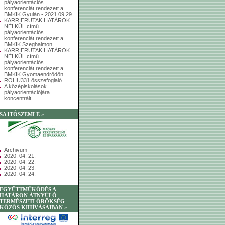
pályaorientációs
konferenciát rendezett a
BMKIK Gyulán - 2021.09.29.
KARRIERUTAK HATÁROK
NÉLKÜL című
pályaorientációs
konferenciát rendezett a
BMKIK Szeghalmon
KARRIERUTAK HATÁROK
NÉLKÜL című
pályaorientációs
konferenciát rendezett a
BMKIK Gyomaendrődön
ROHU331 összefoglaló
A középiskolások
pályaorientációjára
koncentrált
SAJTÓSZEMLE »
Archivum
2020. 04. 21.
2020. 04. 22.
2020. 04. 23.
2020. 04. 24.
EGYÜTTMŰKÖDÉS A
HATÁRON ÁTNYÚLÓ
TERMÉSZETI ÖRÖKSÉG
KÖZÖS KIHÍVÁSAIBAN »