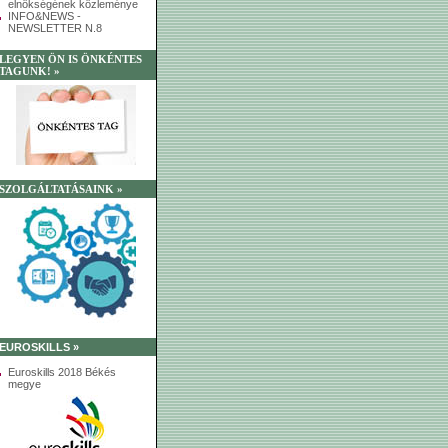
elnökségének közleménye
INFO&NEWS -
NEWSLETTER N.8
LEGYEN ÖN IS ÖNKÉNTES
TAGUNK! »
SZOLGÁLTATÁSAINK »
EUROSKILLS »
Euroskills 2018 Békés
megye