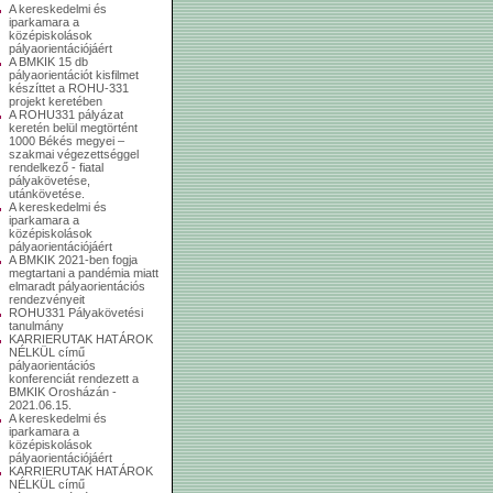
A kereskedelmi és
iparkamara a
középiskolások
pályaorientációjáért
A BMKIK 15 db
pályaorientációt kisfilmet
készíttet a ROHU-331
projekt keretében
A ROHU331 pályázat
keretén belül megtörtént
1000 Békés megyei –
szakmai végezettséggel
rendelkező - fiatal
pályakövetése,
utánkövetése.
A kereskedelmi és
iparkamara a
középiskolások
pályaorientációjáért
A BMKIK 2021-ben fogja
megtartani a pandémia miatt
elmaradt pályaorientációs
rendezvényeit
ROHU331 Pályakövetési
tanulmány
KARRIERUTAK HATÁROK
NÉLKÜL című
pályaorientációs
konferenciát rendezett a
BMKIK Orosházán -
2021.06.15.
A kereskedelmi és
iparkamara a
középiskolások
pályaorientációjáért
KARRIERUTAK HATÁROK
NÉLKÜL című