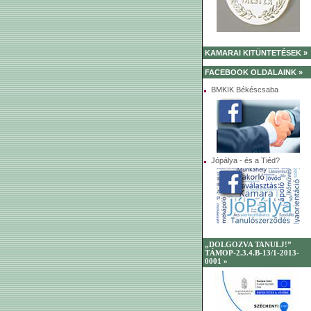
KAMARAI KITÜNTETÉSEK »
FACEBOOK OLDALAINK »
BMKIK Békéscsaba
Jópálya - és a Tiéd?
„DOLGOZVA TANULJ!”
TÁMOP-2.3.4.B-13/1-2013-
0001 »