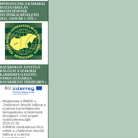
MÓDOSULTAK A KAMARAI
HOZZÁJÁRULÁS
BEFIZETÉSÉNEK
TECHNIKAI RÉSZLETEI
2022. JANUÁR 1-TŐL »
HATÁROKON ÁTNYÚLÓ
HÁLÓZAT A SZAKMAI
KARRIERFEJLESZTÉS
TÁMOGATÁSÁRA A
HATÁRMENTI TÉRSÉGBEN »
Megtartotta a BMKIK a
„Határokon átnyúló hálózat a
szakmai karrierfejlesztés
támogatására a határmenti
térségben” című projekt
nyitókonferenciáját -
2019.07.05.
A BMKIK munkatársai részt
vettek a „Határokon átnyúló
hálózat a szakmai
karrierfejlesztés