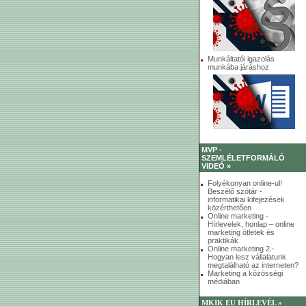
Munkáltatói igazolás
munkába járáshoz
MVP -
SZEMLÉLETFORMÁLÓ
VIDEÓ »
Folyékonyan online-ul!
Beszélő szótár -
informatikai kifejezések
közérthetően
Online marketing -
Hírlevelek, honlap – online
marketing ötletek és
praktikák
Online marketing 2.-
Hogyan lesz vállalatunk
megtalálható az interneten?
Marketing a közösségi
médiában
MKIK EU HÍRLEVÉL »