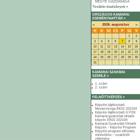
MEGYE GAZDASÁGA
További kiadványok »
ORSZÁGOS KAMARAI
ESEMÉNYNAPTÁR »
«
»
2026. augusztus
H
K
SZ
CS
P
SZ
V
1
2
3
4
5
6
7
8
9
10
11
12
13
14
15
16
17
18
19
20
21
22
23
24
25
26
27
28
29
30
31
KAMARAI SZAKMAI
SZEMLE »
1. szám
2. szám
FELNŐTTKÉPZÉS »
Képzési tájékoztató
Mestervizsga EK02 202104
Képzési tájékoztató GYOK
Kamarai gyakorlati oktatói
képzés EK02 202104
Kamarai Gyakorlati Oktatói
Képzés - Képzési Program
Képzési program előzetes
minősítése – szakértői
vélemény