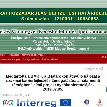
Európai Unió
-
Kereskedelemfejlesztés
-
Széchenyi-kártya
Pályázatok
-
Üzleti ajánlatok
Szakképzés
-
Mesterképzés
Békéltető testület
-
MKIK Magyar-Román tagozat
nkról
Testületek
Ügyintéző szervezet
2026.
ormanyomtatványok
Szolgáltatások
Rendezvények
Európai Unió
Megtartotta a BMKIK a „Határokon átnyúló hálózat a
szakmai karrierfejlesztés támogatására a határmenti
térségben” című projekt nyitókonferenciáját -
2019.07.05.
2020. október 26., hétfő