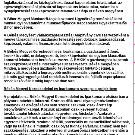
foglalkoztatással és közfoglalkoztatással kapcsolatos feladatokat, az
egészségbiztosítási pénztárral kapcsolatos feladatokat, valamint a
nyugdíjbiztosítással kapcsolatos feladatokat látja el Békés megyében.
A
Bihor Megyei Munkaerő-foglalkoztatási Ügynökség
romániai állami
munkaügyi hivatalként a munkaerőpiaccal kapcsolatos ügyekért felelős
Bihor megyében.
A
Békés Megyéért Vállalkozásfejlesztési Alapítvány
civil szervezetként a
megye társadalmi és gazdasági fejlesztéséért dolgozik tanácsadással,
képzéssel, valamint finanszírozási lehetőségek biztosításával.
A
Békés Megyei Kereskedelmi és Iparkamara
a gazdaságot átfogó,
érdekközvetítő, érdekegyeztető, érdekképviseleti és egyben klasszikus
kamarai feladatokat betöltő szervezet. A BMKIK a gazdasághoz kapcsolt
szakképzésfejlesztés intézményesült szervezete Békés megyében.
Minden, a megyében gazdasági tevékenységet folytató céggel, a
mikrovállalkozástól a legnagyobb multinacionális cégeknek beszállító,
jelentős gyáregységekkel rendelkező innovatív és fejlődő exportpiaccal
rendelkező vállalatokig kapcsolatban van.
Békés Megyei Kereskedelmi és Iparkamara szerepe a projektben:
A projektben a
Békés Megyei Kereskedelmi és Iparkamara
elsősorban a
pályaorientációra fókuszál. Számos diák tanul olyan gimnáziumban,
amelynek az elvégzésével nem szerez szakmát, csak érettségi
bizonyítványt kaphat. Közülük azonban csak kevesen tudnak
továbbtanulni felsőoktatásban (egyetemen, főiskolán). Azoknak a
tanulóknak, akiknek a tanulmányi eredményei nem teszik lehetővé az
egyetemi felvételit, szakma nélküli, potenciális munkanélkülivé válhatnak,
vagy ha találnak is munkát, csak olyat tudnak elvállalni, amihez nem kell
szakképesítés. Eközben a jelenlegi munkaerőpiaci helyzetben (jelentős a
munkaerőhiány) szakemberekre/szakmunkásokra van szüksége a