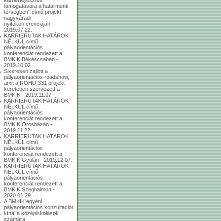
támogatására a határmenti
térségben” című projekt
nagyváradi
nyitókonferenciáján -
2019.07.22.
KARRIERUTAK HATÁROK
NÉLKÜL című
pályaorientációs
konferenciát rendezett a
BMKIK Békéscsabán -
2019.10.02.
Sikeresen zajlott a
pályaorientációs roadshow,
amit a ROHU-331 projekt
keretében szervezett a
BMKIK - 2019.11.07.
KARRIERUTAK HATÁROK
NÉLKÜL című
pályaorientációs
konferenciát rendezett a
BMKIK Orosházán -
2019.11.22.
KARRIERUTAK HATÁROK
NÉLKÜL című
pályaorientációs
konferenciát rendezett a
BMKIK Gyulán - 2019.12.07.
KARRIERUTAK HATÁROK
NÉLKÜL című
pályaorientációs
konferenciát rendezett a
BMKIK Szeghalmon -
2020.01.29.
A BMKIK egyéni
pályaorientációs konzultációt
kínál a középiskolások
számára