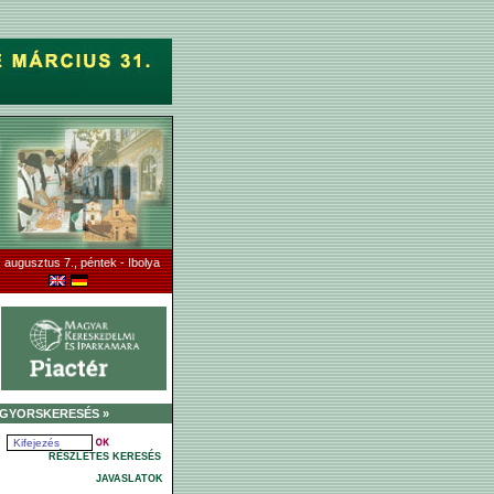
 augusztus 7., péntek - Ibolya
GYORSKERESÉS »
RÉSZLETES KERESÉS
JAVASLATOK