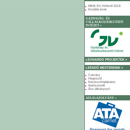
MKIK EU Hírlevél 2019.
Korábbi évek
GAZDASÁG- ÉS
VÁLLALKOZÁSKUTATÓ
INTÉZET »
LEONARDO PROJEKTEK »
LEENDŐ MESTEREINK »
Cukrász
Hegesztő
Karosszérialakatos
Autószerelő
Ács-állványozó
ATA IGAZOLVÁNY »