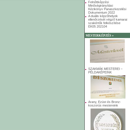
Felnőttképzési
Minőségirányítási
Kézikönyv Panaszkezelési
Dokumentum 2022
A duális képzőhelyek
ellenőrzését végző kamarai
szakértők felkészítése
EK05 202104
MESTERKÉPZÉS »
SZAKMÁK MESTEREI –
PÉLDAKÉPEINK
Arany, Ezüst és Bronz-
koszorús mestereink