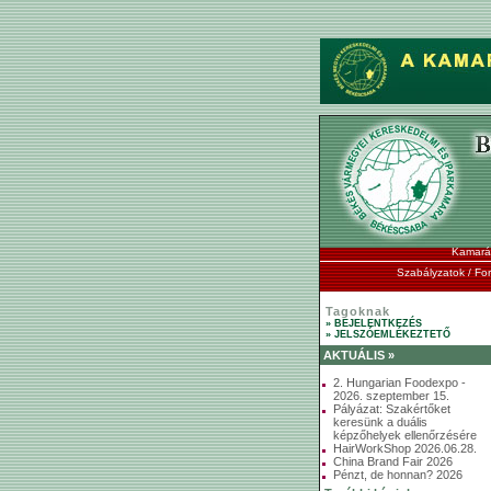
Kamará
Szabályzatok / F
Tagoknak
» BEJELENTKEZÉS
» JELSZÓEMLÉKEZTETŐ
AKTUÁLIS »
2. Hungarian Foodexpo -
2026. szeptember 15.
Pályázat: Szakértőket
keresünk a duális
képzőhelyek ellenőrzésére
HairWorkShop 2026.06.28.
China Brand Fair 2026
Pénzt, de honnan? 2026