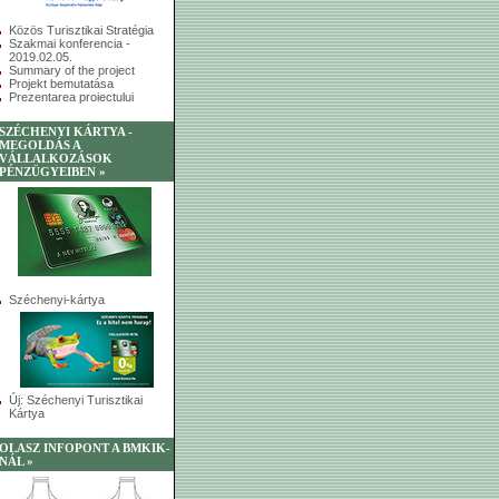
Közös Turisztikai Stratégia
Szakmai konferencia -
2019.02.05.
Summary of the project
Projekt bemutatása
Prezentarea proiectului
SZÉCHENYI KÁRTYA -
MEGOLDÁS A
VÁLLALKOZÁSOK
PÉNZÜGYEIBEN »
Széchenyi-kártya
Új: Széchenyi Turisztikai
Kártya
OLASZ INFOPONT A BMKIK-
NÁL »