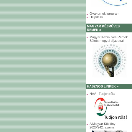
Gyakornoki program
Helpdesk
MAGYAR KÉZMŰVES
REMEK »
Magyar Kézműves Remek
Békés megyei díjazottai
HASZNOS LINKEK »
NAV - Tudjon róla!
A Magyar Közlöny
2020/242. száma