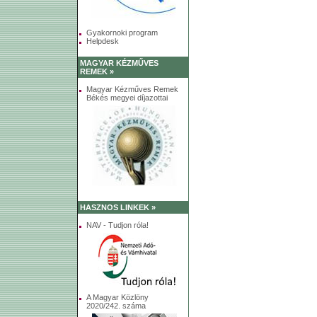
Gyakornoki program
Helpdesk
MAGYAR KÉZMŰVES
REMEK »
Magyar Kézműves Remek
Békés megyei díjazottai
HASZNOS LINKEK »
NAV - Tudjon róla!
A Magyar Közlöny
2020/242. száma