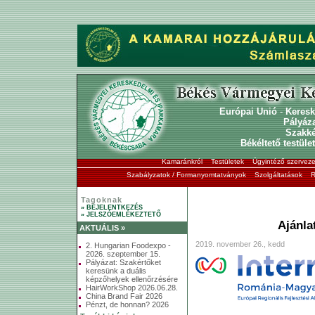
Európai Unió
-
Keresk
Pályáz
Szakk
Békéltető testület
Kamaránkról
Testületek
Ügyintéző szerveze
Szabályzatok / Formanyomtatványok
Szolgáltatások
R
Tagoknak
» BEJELENTKEZÉS
» JELSZÓEMLÉKEZTETŐ
Ajánlat
AKTUÁLIS »
2019. november 26., kedd
2. Hungarian Foodexpo -
2026. szeptember 15.
Pályázat: Szakértőket
keresünk a duális
képzőhelyek ellenőrzésére
HairWorkShop 2026.06.28.
China Brand Fair 2026
Pénzt, de honnan? 2026