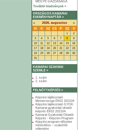
MEGYE GAZDASÁGA
További kiadványok »
ORSZÁGOS KAMARAI
ESEMÉNYNAPTÁR »
«
»
2026. augusztus
H
K
SZ
CS
P
SZ
V
1
2
3
4
5
6
7
8
9
10
11
12
13
14
15
16
17
18
19
20
21
22
23
24
25
26
27
28
29
30
31
KAMARAI SZAKMAI
SZEMLE »
1. szám
2. szám
FELNŐTTKÉPZÉS »
Képzési tájékoztató
Mestervizsga EK02 202104
Képzési tájékoztató GYOK
Kamarai gyakorlati oktatói
képzés EK02 202104
Kamarai Gyakorlati Oktatói
Képzés - Képzési Program
Képzési program előzetes
minősítése – szakértői
vélemény