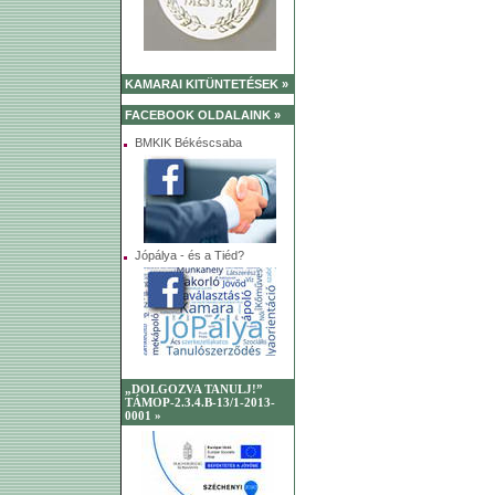
KAMARAI KITÜNTETÉSEK »
FACEBOOK OLDALAINK »
BMKIK Békéscsaba
Jópálya - és a Tiéd?
„DOLGOZVA TANULJ!”
TÁMOP-2.3.4.B-13/1-2013-
0001 »