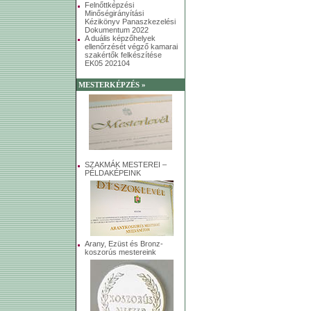
Felnőttképzési
Minőségirányítási
Kézikönyv Panaszkezelési
Dokumentum 2022
A duális képzőhelyek
ellenőrzését végző kamarai
szakértők felkészítése
EK05 202104
MESTERKÉPZÉS »
SZAKMÁK MESTEREI –
PÉLDAKÉPEINK
Arany, Ezüst és Bronz-
koszorús mestereink