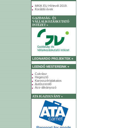
MKIK EU Hírlevél 2019.
Korábbi évek
GAZDASÁG- ÉS
VÁLLALKOZÁSKUTATÓ
INTÉZET »
LEONARDO PROJEKTEK »
LEENDŐ MESTEREINK »
Cukrász
Hegesztő
Karosszérialakatos
Autószerelő
Ács-állványozó
ATA IGAZOLVÁNY »