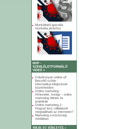
Munkáltatói igazolás
munkába járáshoz
MVP -
SZEMLÉLETFORMÁLÓ
VIDEÓ »
Folyékonyan online-ul!
Beszélő szótár -
informatikai kifejezések
közérthetően
Online marketing -
Hírlevelek, honlap – online
marketing ötletek és
praktikák
Online marketing 2.-
Hogyan lesz vállalatunk
megtalálható az interneten?
Marketing a közösségi
médiában
MKIK EU HÍRLEVÉL »