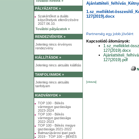
További híreink »
Ajánlattételi_felhívás_Kétn
PÁLYÁZATOK »
1.sz_melléklet-összesítő_K
127(2019).docx
Szakértőket a duális
képzőhelyek ellenőrzésére
2027.06.10.
További pályázatok »
RENDEZVÉNYEK »
Kapcsolódó állományok:
Jelenleg nincs érvényes
1.sz_melléklet-öss
rendezvény
127(2019).docx
Ajánlattételi_felhí
KIÁLLÍTÁSOK »
127(2019).pdf
Jelenleg nincs aktuális kiállítás
N
TANFOLYAMOK »
Jelenleg nincs aktuális
[vissza]
tanfolyam
KIADVÁNYOK »
TOP 100 - Békés
vármegye gazdasága
2023-2024
TOP 100 - Békés
vármegye gazdasága
2022-2023
TOP 100 - Békés megye
gazdasága 2021-2022
Balmazújvárosi ipari park
2019 - TOP 100 – BÉKÉS