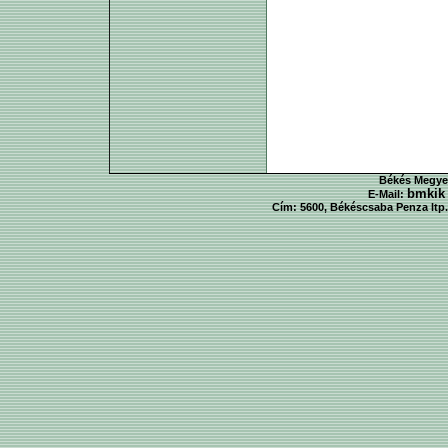
Békés Megyei
bmkik
E-Mail:
Cím: 5600, Békéscsaba Penza ltp. 