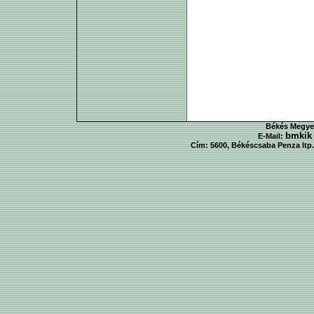
Békés Megyei
bmkik
E-Mail:
Cím: 5600, Békéscsaba Penza ltp. 