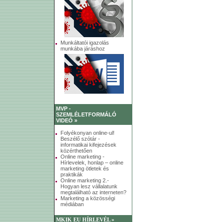
Munkáltatói igazolás
munkába járáshoz
MVP -
SZEMLÉLETFORMÁLÓ
VIDEÓ »
Folyékonyan online-ul!
Beszélő szótár -
informatikai kifejezések
közérthetően
Online marketing -
Hírlevelek, honlap – online
marketing ötletek és
praktikák
Online marketing 2.-
Hogyan lesz vállalatunk
megtalálható az interneten?
Marketing a közösségi
médiában
MKIK EU HÍRLEVÉL »