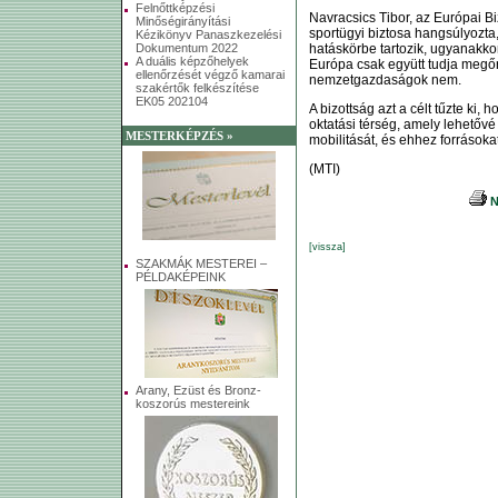
Felnőttképzési
Navracsics Tibor, az Európai Bizo
Minőségirányítási
sportügyi biztosa hangsúlyozta
Kézikönyv Panaszkezelési
hatáskörbe tartozik, ugyanakko
Dokumentum 2022
A duális képzőhelyek
Európa csak együtt tudja megőr
ellenőrzését végző kamarai
nemzetgazdaságok nem.
szakértők felkészítése
EK05 202104
A bizottság azt a célt tűzte ki,
oktatási térség, amely lehetővé
MESTERKÉPZÉS »
mobilitását, és ehhez forrásoka
(MTI)
N
[vissza]
SZAKMÁK MESTEREI –
PÉLDAKÉPEINK
Arany, Ezüst és Bronz-
koszorús mestereink