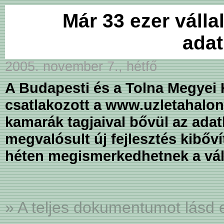
Már 33 ezer váll
ada
2005. november 7., hétfő
A Budapesti és a Tolna Megyei 
csatlakozott a www.uzletahalo
kamarák tagjaival bővül az ada
megvalósult új fejlesztés kibőví
héten megismerkedhetnek a vál
» A teljes dokumentumot lásd 