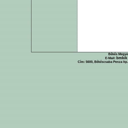
Békés Megyei
bmkik
E-Mail:
Cím: 5600, Békéscsaba Penza ltp. 