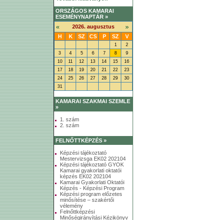
ORSZÁGOS KAMARAI
ESEMÉNYNAPTÁR »
«
»
2026. augusztus
H
K
SZ
CS
P
SZ
V
1
2
3
4
5
6
7
8
9
10
11
12
13
14
15
16
17
18
19
20
21
22
23
24
25
26
27
28
29
30
31
KAMARAI SZAKMAI SZEMLE
»
1. szám
2. szám
FELNŐTTKÉPZÉS »
Képzési tájékoztató
Mestervizsga EK02 202104
Képzési tájékoztató GYOK
Kamarai gyakorlati oktatói
képzés EK02 202104
Kamarai Gyakorlati Oktatói
Képzés - Képzési Program
Képzési program előzetes
minősítése – szakértői
vélemény
Felnőttképzési
Minőségirányítási Kézikönyv