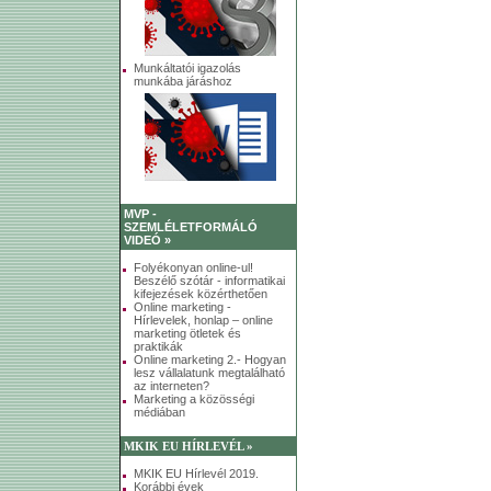
Munkáltatói igazolás
munkába járáshoz
MVP -
SZEMLÉLETFORMÁLÓ
VIDEÓ »
Folyékonyan online-ul!
Beszélő szótár - informatikai
kifejezések közérthetően
Online marketing -
Hírlevelek, honlap – online
marketing ötletek és
praktikák
Online marketing 2.- Hogyan
lesz vállalatunk megtalálható
az interneten?
Marketing a közösségi
médiában
MKIK EU HÍRLEVÉL »
MKIK EU Hírlevél 2019.
Korábbi évek