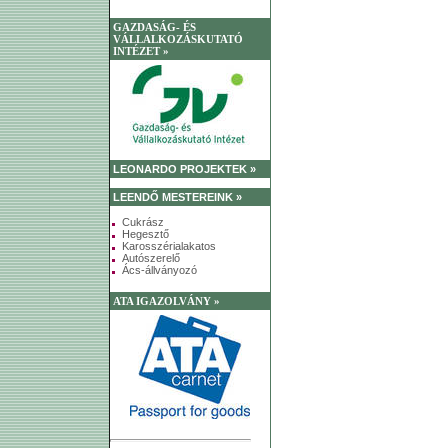
GAZDASÁG- ÉS
VÁLLALKOZÁSKUTATÓ
INTÉZET »
LEONARDO PROJEKTEK »
LEENDŐ MESTEREINK »
Cukrász
Hegesztő
Karosszérialakatos
Autószerelő
Ács-állványozó
ATA IGAZOLVÁNY »