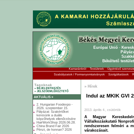
Európai Unió
-
Keresk
Pályáz
Szakk
Békéltető testület
Kamaránkról
Testületek
Ügyintéző szerveze
Szabályzatok / Formanyomtatványok
Szolgáltatások
R
Tagoknak
» Hírek
» BEJELENTKEZÉS
» JELSZÓEMLÉKEZTETŐ
Indul az MKIK GVI 20
AKTUÁLIS »
2. Hungarian Foodexpo -
2026. szeptember 15.
2013. április 4., csütörtök
Pályázat: Szakértőket
keresünk a duális
A Magyar Kereskedel
képzőhelyek ellenőrzésére
Vállalkozáskutató Nonprofi
HairWorkShop 2026.06.28.
rendszeresen felméri a ma
China Brand Fair 2026
Pénzt, de honnan? 2026
várakozásait.