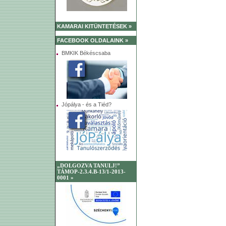
KAMARAI KITÜNTETÉSEK »
FACEBOOK OLDALAINK »
BMKIK Békéscsaba
Jópálya - és a Tiéd?
„DOLGOZVA TANULJ!”
TÁMOP-2.3.4.B-13/1-2013-
0001 »