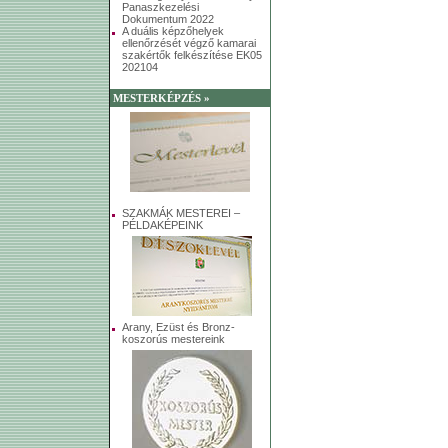
Panaszkezelési
Dokumentum 2022
A duális képzőhelyek
ellenőrzését végző kamarai
szakértők felkészítése EK05
202104
MESTERKÉPZÉS »
SZAKMÁK MESTEREI –
PÉLDAKÉPEINK
Arany, Ezüst és Bronz-
koszorús mestereink