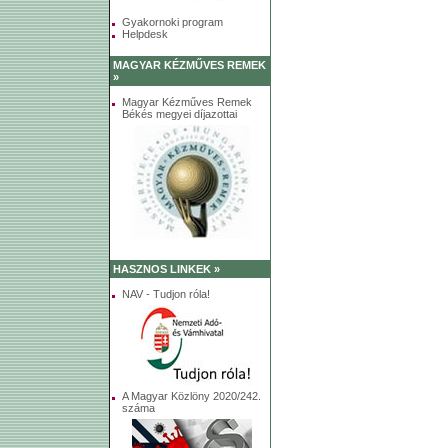
Gyakornoki program
Helpdesk
MAGYAR KÉZMŰVES REMEK
»
Magyar Kézműves Remek
Békés megyei díjazottai
HASZNOS LINKEK »
NAV - Tudjon róla!
A Magyar Közlöny 2020/242.
száma