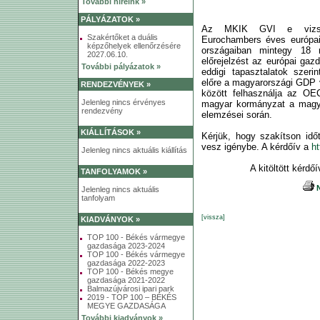
További híreink »
PÁLYÁZATOK »
Az MKIK GVI e vizsgál
Szakértőket a duális
Eurochambers éves európai
képzőhelyek ellenőrzésére
országaiban mintegy 18 m
2027.06.10.
előrejelzést az európai gaz
További pályázatok »
eddigi tapasztalatok szeri
előre a magyarországi GDP 
RENDEZVÉNYEK »
között felhasználja az OE
Jelenleg nincs érvényes
magyar kormányzat a magya
rendezvény
elemzései során.
KIÁLLÍTÁSOK »
Kérjük, hogy szakítson időt
vesz igénybe. A kérdőív a
ht
Jelenleg nincs aktuális kiállítás
A kitöltött kérdő
TANFOLYAMOK »
N
Jelenleg nincs aktuális
tanfolyam
[vissza]
KIADVÁNYOK »
TOP 100 - Békés vármegye
gazdasága 2023-2024
TOP 100 - Békés vármegye
gazdasága 2022-2023
TOP 100 - Békés megye
gazdasága 2021-2022
Balmazújvárosi ipari park
2019 - TOP 100 – BÉKÉS
MEGYE GAZDASÁGA
További kiadványok »