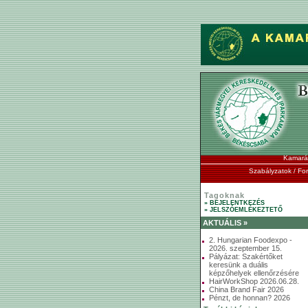
Kamará
Szabályzatok / F
Tagoknak
» BEJELENTKEZÉS
» JELSZÓEMLÉKEZTETŐ
AKTUÁLIS »
2. Hungarian Foodexpo -
2026. szeptember 15.
Pályázat: Szakértőket
keresünk a duális
képzőhelyek ellenőrzésére
HairWorkShop 2026.06.28.
China Brand Fair 2026
Pénzt, de honnan? 2026