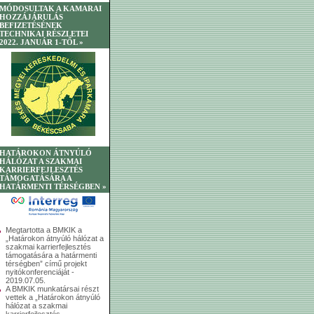
MÓDOSULTAK A KAMARAI
HOZZÁJÁRULÁS
BEFIZETÉSÉNEK
TECHNIKAI RÉSZLETEI
2022. JANUÁR 1-TŐL »
HATÁROKON ÁTNYÚLÓ
HÁLÓZAT A SZAKMAI
KARRIERFEJLESZTÉS
TÁMOGATÁSÁRA A
HATÁRMENTI TÉRSÉGBEN »
Megtartotta a BMKIK a
„Határokon átnyúló hálózat a
szakmai karrierfejlesztés
támogatására a határmenti
térségben” című projekt
nyitókonferenciáját -
2019.07.05.
A BMKIK munkatársai részt
vettek a „Határokon átnyúló
hálózat a szakmai
karrierfejlesztés