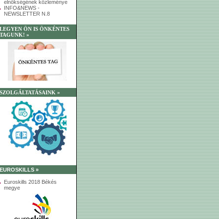
elnökségének közleménye
INFO&NEWS -
NEWSLETTER N.8
LEGYEN ÖN IS ÖNKÉNTES
TAGUNK! »
SZOLGÁLTATÁSAINK »
EUROSKILLS »
Euroskills 2018 Békés
megye