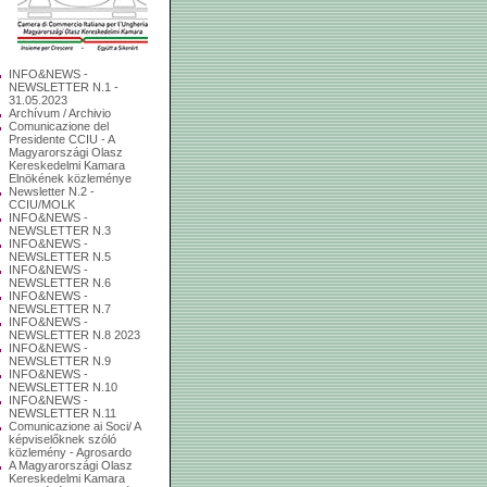
INFO&NEWS -
NEWSLETTER N.1 -
31.05.2023
Archívum / Archivio
Comunicazione del
Presidente CCIU - A
Magyarországi Olasz
Kereskedelmi Kamara
Elnökének közleménye
Newsletter N.2 -
CCIU/MOLK
INFO&NEWS -
NEWSLETTER N.3
INFO&NEWS -
NEWSLETTER N.5
INFO&NEWS -
NEWSLETTER N.6
INFO&NEWS -
NEWSLETTER N.7
INFO&NEWS -
NEWSLETTER N.8 2023
INFO&NEWS -
NEWSLETTER N.9
INFO&NEWS -
NEWSLETTER N.10
INFO&NEWS -
NEWSLETTER N.11
Comunicazione ai Soci/ A
képviselőknek szóló
közlemény - Agrosardo
A Magyarországi Olasz
Kereskedelmi Kamara