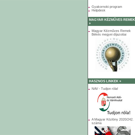
Gyakornoki program
Helpdesk
MAGYAR KÉZMŰVES REMEK
»
Magyar Kézműves Remek
Békés megyei díjazottai
HASZNOS LINKEK »
NAV - Tudjon róla!
A Magyar Közlöny 2020/242.
száma