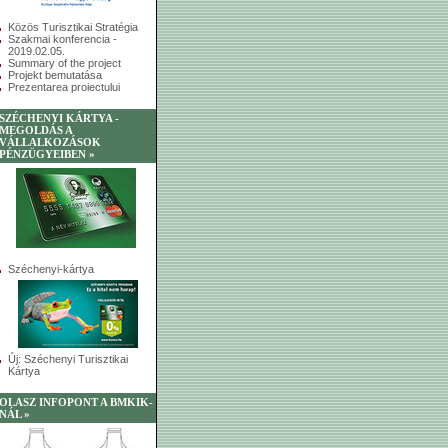
Közös Turisztikai Stratégia
Szakmai konferencia -
2019.02.05.
Summary of the project
Projekt bemutatása
Prezentarea proiectului
SZÉCHENYI KÁRTYA -
MEGOLDÁS A
VÁLLALKOZÁSOK
PÉNZÜGYEIBEN »
Széchenyi-kártya
Új: Széchenyi Turisztikai
Kártya
OLASZ INFOPONT A BMKIK-
NÁL »