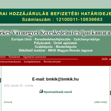
Európai Unió
-
Kereskedelemfejlesztés
-
Széchenyi-kártya
Pályázatok
-
Üzleti ajánlatok
Szakképzés
-
Mesterképzés
Békéltető testület
-
MKIK Magyar-Román tagozat
nkról
Testületek
Ügyintéző szervezet
2026. a
ormanyomtatványok
Szolgáltatások
Rendezvények
E-mail: bmkik@bmkik.hu
2012. január 25., szerda
Nyomtatóbarát verzió
[vissza]
[oldal teteje]