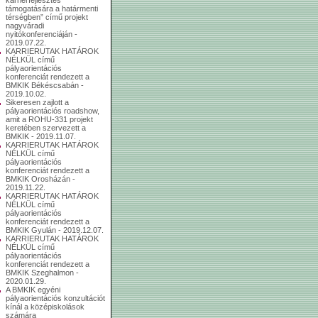
támogatására a határmenti
térségben” című projekt
nagyváradi
nyitókonferenciáján -
2019.07.22.
KARRIERUTAK HATÁROK
NÉLKÜL című
pályaorientációs
konferenciát rendezett a
BMKIK Békéscsabán -
2019.10.02.
Sikeresen zajlott a
pályaorientációs roadshow,
amit a ROHU-331 projekt
keretében szervezett a
BMKIK - 2019.11.07.
KARRIERUTAK HATÁROK
NÉLKÜL című
pályaorientációs
konferenciát rendezett a
BMKIK Orosházán -
2019.11.22.
KARRIERUTAK HATÁROK
NÉLKÜL című
pályaorientációs
konferenciát rendezett a
BMKIK Gyulán - 2019.12.07.
KARRIERUTAK HATÁROK
NÉLKÜL című
pályaorientációs
konferenciát rendezett a
BMKIK Szeghalmon -
2020.01.29.
A BMKIK egyéni
pályaorientációs konzultációt
kínál a középiskolások
számára