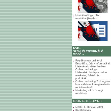
Munkáltatói igazolás
munkába járáshoz
MVP -
SZEMLÉLETFORMÁLÓ
VIDEÓ »
Folyékonyan online-ul!
Beszélő szótár - informatikai
kifejezések közérthetően
Online marketing -
Hírlevelek, honlap – online
marketing ötletek és
praktikák
Online marketing 2.- Hogyan
lesz vállalatunk megtalálható
az interneten?
Marketing a közösségi
médiában
MKIK EU HÍRLEVÉL »
MKIK EU Hírlevél 2019.
Korábbi évek