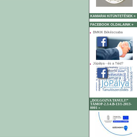
KAMARAI KITÜNTETÉSEK »
FACEBOOK OLDALAINK »
BMKIK Békéscsaba
Jópálya - és a Tiéd?
„DOLGOZVA TANULJ!”
TÁMOP-2.3.4.B-13/1-2013-
0001 »