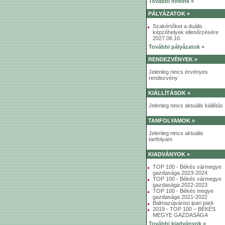
További híreink »
PÁLYÁZATOK »
Szakértőket a duális
képzőhelyek ellenőrzésére
2027.06.10.
További pályázatok »
RENDEZVÉNYEK »
Jelenleg nincs érvényes
rendezvény
KIÁLLÍTÁSOK »
Jelenleg nincs aktuális kiállítás
TANFOLYAMOK »
Jelenleg nincs aktuális
tanfolyam
KIADVÁNYOK »
TOP 100 - Békés vármegye
gazdasága 2023-2024
TOP 100 - Békés vármegye
gazdasága 2022-2023
TOP 100 - Békés megye
gazdasága 2021-2022
Balmazújvárosi ipari park
2019 - TOP 100 – BÉKÉS
MEGYE GAZDASÁGA
További kiadványok »