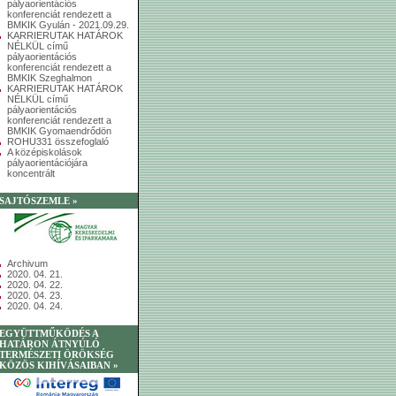
pályaorientációs
konferenciát rendezett a
BMKIK Gyulán - 2021.09.29.
KARRIERUTAK HATÁROK
NÉLKÜL című
pályaorientációs
konferenciát rendezett a
BMKIK Szeghalmon
KARRIERUTAK HATÁROK
NÉLKÜL című
pályaorientációs
konferenciát rendezett a
BMKIK Gyomaendrődön
ROHU331 összefoglaló
A középiskolások
pályaorientációjára
koncentrált
SAJTÓSZEMLE »
Archivum
2020. 04. 21.
2020. 04. 22.
2020. 04. 23.
2020. 04. 24.
EGYÜTTMŰKÖDÉS A
HATÁRON ÁTNYÚLÓ
TERMÉSZETI ÖRÖKSÉG
KÖZÖS KIHÍVÁSAIBAN »