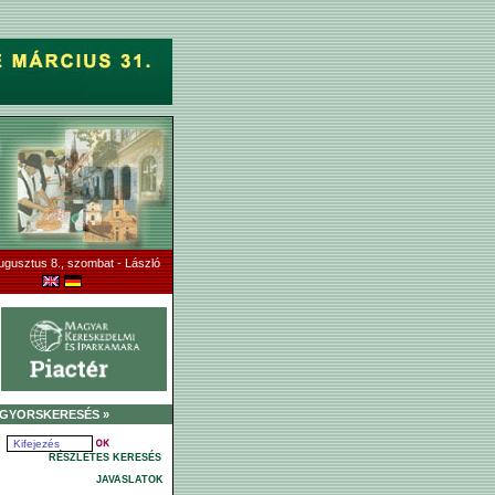
ugusztus 8., szombat - László
GYORSKERESÉS »
RÉSZLETES KERESÉS
JAVASLATOK