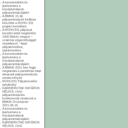
A kereskedelmi és
iparkamara a
középiskolások
pályaorientációjáért
A BMKIK 15 db
pályaorientációt kisfilmet
készíttet a ROHU-331
projekt keretében
A ROHU331 pályázat
keretén belül megtörtént
1000 Békés megyei –
szakmai végezettséggel
rendelkező - fiatal
pályakövetése,
utánkövetése.
A kereskedelmi és
iparkamara a
középiskolások
pályaorientációjáért
A BMKIK 2021-ben fogja
megtartani a pandémia miatt
elmaradt pályaorientációs
rendezvényeit
ROHU331 Pályakövetési
tanulmány
KARRIERUTAK HATÁROK
NÉLKÜL című
pályaorientációs
konferenciát rendezett a
BMKIK Orosházán -
2021.06.15.
A kereskedelmi és
iparkamara a
középiskolások
pályaorientációjáért
KARRIERUTAK HATÁROK
NÉLKÜL című