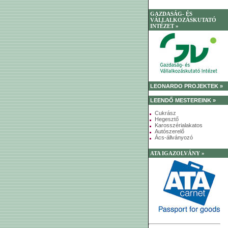
GAZDASÁG- ÉS
VÁLLALKOZÁSKUTATÓ
INTÉZET »
LEONARDO PROJEKTEK »
LEENDŐ MESTEREINK »
Cukrász
Hegesztő
Karosszérialakatos
Autószerelő
Ács-állványozó
ATA IGAZOLVÁNY »