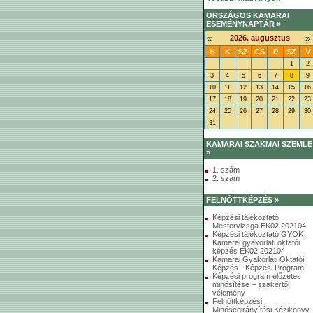
ORSZÁGOS KAMARAI
ESEMÉNYNAPTÁR »
«
»
2026. augusztus
H
K
SZ
CS
P
SZ
V
1
2
3
4
5
6
7
8
9
10
11
12
13
14
15
16
17
18
19
20
21
22
23
24
25
26
27
28
29
30
31
KAMARAI SZAKMAI SZEMLE
»
1. szám
2. szám
FELNŐTTKÉPZÉS »
Képzési tájékoztató
Mestervizsga EK02 202104
Képzési tájékoztató GYOK
Kamarai gyakorlati oktatói
képzés EK02 202104
Kamarai Gyakorlati Oktatói
Képzés - Képzési Program
Képzési program előzetes
minősítése – szakértői
vélemény
Felnőttképzési
Minőségirányítási Kézikönyv