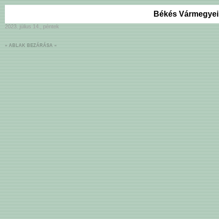
Békés Vármegyei
2023. július 14., péntek
» ABLAK BEZÁRÁSA «